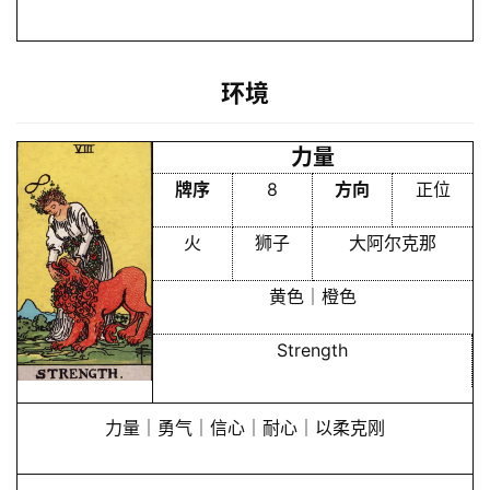
环境
力量
牌序
8
方向
正位
火
狮子
大阿尔克那
黄色｜橙色
Strength
力量｜勇气｜信心｜耐心｜以柔克刚