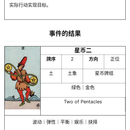
实际行动实现目标。
事件的结果
星币二
牌序
2
方向
正位
土
土象
星币牌组
绿色｜金色
Two of Pentacles
波动｜弹性｜平衡｜娱乐｜抉择