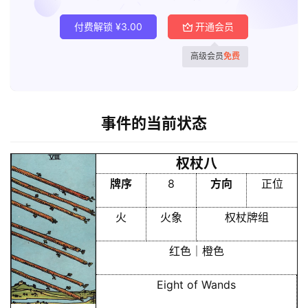
付费解锁
¥
3.00
开通会员
高级会员
免费
事件的当前状态
权杖八
牌序
8
方向
正位
火
火象
权杖牌组
红色｜橙色
Eight of Wands