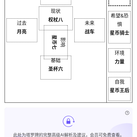
现状
希望&恐
权杖八
过去
未来
惧
月亮
战车
星币骑士
星币七
影响
环境
基础
力量
圣杯六
自我
星币王后
已付
此处为塔罗牌的完整高级AI解析及建议，会员可免费查看。