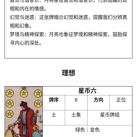
相和内在的情感。
解
幻觉与迷惑：这张牌暗示幻觉和迷惑，提醒我们分辨真
梦
相和幻象。
梦境与精神探索：月亮也象征梦境和精神探索，鼓励探
寻内心的深处。
A
I
服
务
理想
会
星币六
员
牌序
6
方向
正位
土
土象
星币牌组
绿色｜金色