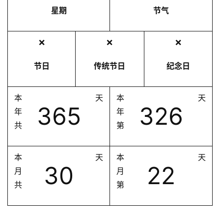
星期
节气
❌
❌
❌
节日
传统节日
纪念日
本
天
本
天
365
326
年
年
共
第
本
天
本
天
30
22
月
月
共
第