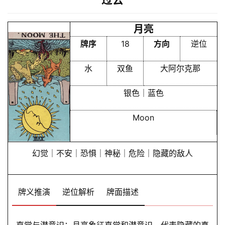
月亮
首
牌序
18
方向
逆位
页
水
双鱼
大阿尔克那
黄
银色｜蓝色
历
Moon
占
幻觉｜不安｜恐惧｜神秘｜危险｜隐藏的敌人
卜
牌义推演
逆位解析
牌面描述
命
理
登录
注册
直觉与潜意识：月亮象征直觉和潜意识，代表隐藏的真