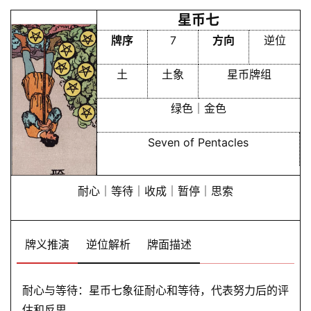
星币七
牌序
7
方向
逆位
土
土象
星币牌组
绿色｜金色
Seven of Pentacles
耐心｜等待｜收成｜暂停｜思索
牌义推演
逆位解析
牌面描述
耐心与等待：星币七象征耐心和等待，代表努力后的评
估和反思。