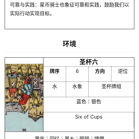
可靠与实践：星币骑士也象征可靠和实践，鼓励我们以
实际行动实现目标。
环境
圣杯六
牌序
6
方向
逆位
水
水象
圣杯牌组
蓝色｜银色
Six of Cups
童年｜回忆｜思乡｜照顾｜馈赠