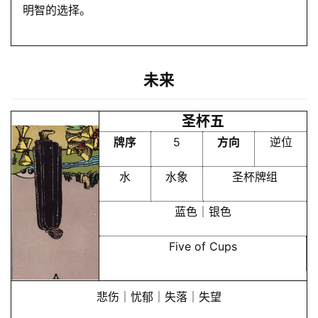
明智的选择。
未来
圣杯五
牌序
5
方向
逆位
水
水象
圣杯牌组
蓝色｜银色
Five of Cups
悲伤｜忧郁｜失落｜失望