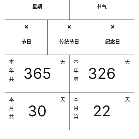
星期
节气
❌
❌
❌
节日
传统节日
纪念日
本
天
本
天
365
326
年
年
共
第
本
天
本
天
30
22
月
月
共
第