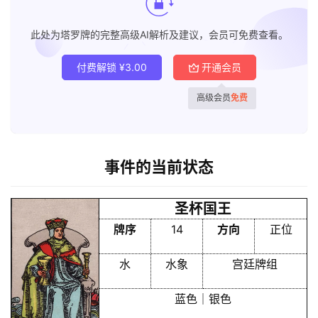
此处为塔罗牌的完整高级AI解析及建议，会员可免费查看。
付费解锁
¥
3.00
开通会员
高级会员
免费
事件的当前状态
圣杯国王
牌序
14
方向
正位
水
水象
宫廷牌组
蓝色｜银色