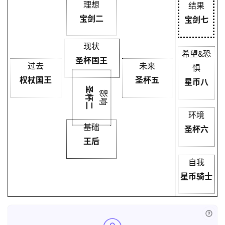
理想
结果
宝剑二
宝剑七
现状
希望&恐
圣杯国王
过去
未来
惧
权杖国王
圣杯五
星币八
圣杯二
影响
环境
基础
圣杯六
王后
自我
星币骑士
已付