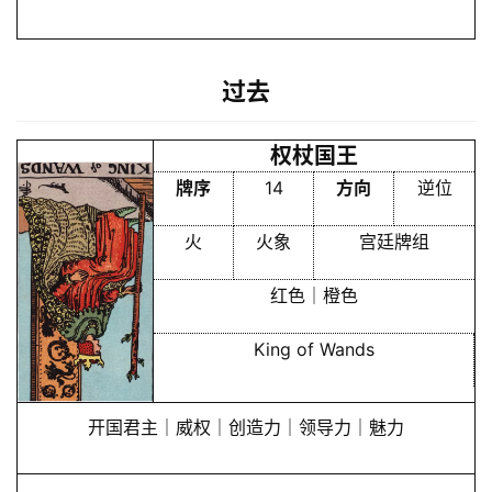
过去
首
页
权杖国王
牌序
14
方向
逆位
黄
火
火象
宫廷牌组
历
红色｜橙色
占
King of Wands
卜
开国君主｜威权｜创造力｜领导力｜魅力
命
理
登录
注册