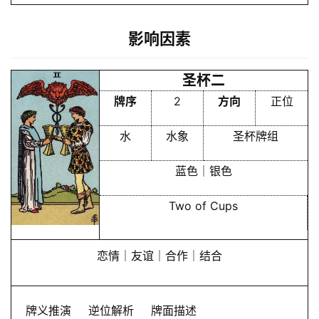
影响因素
圣杯二
牌序
2
方向
正位
水
水象
圣杯牌组
蓝色｜银色
Two of Cups
恋情｜友谊｜合作｜结合
牌义推演
逆位解析
牌面描述