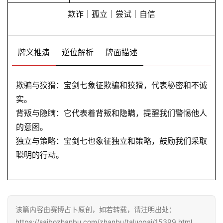
欺诈｜孤立｜尝试｜自信
牌义推演
逆位解析
牌面描述
欺骗与狡猾：宝剑七象征欺骗和狡猾，代表秘密和不诚
实。
背叛与隐瞒：它代表着背叛和隐瞒，提醒我们警惕他人
的意图。
独立与策略：宝剑七也象征独立和策略，鼓励我们采取
聪明的行动。
该篇内容由赛博占卜原创，如若转载，请注明出处：
https://saibozhanbu.com/zhanbu/taluopai/15399.html