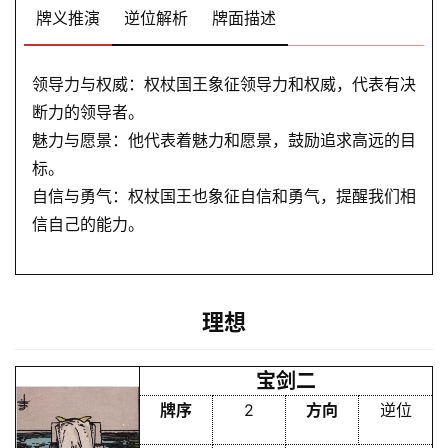
牌义推演
逆位解析
牌面描述
解
领导力与权威：权杖国王象征领导力和权威，代表有决
梦
断力的领导者。
魅力与愿景：他代表着魅力和愿景，鼓励追求高远的目
标。
A
I
自信与勇气：权杖国王也象征自信和勇气，提醒我们相
服
信自己的能力。
务
理想
会
员
宝剑二
牌序
2
方向
逆位