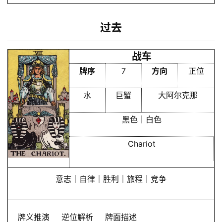
过去
首
战车
页
牌序
7
方向
正位
黄
水
巨蟹
大阿尔克那
历
黑色｜白色
Chariot
占
卜
意志｜自律｜胜利｜旅程｜竞争
命
理
登录
注册
牌义推演
逆位解析
牌面描述