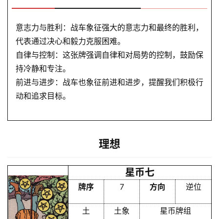
解
意志力与胜利：战车象征强大的意志力和最终的胜利，
梦
代表通过决心和毅力克服困难。
自律与控制：这张牌强调自律和对局势的控制，鼓励保
持冷静和专注。
A
前进与进步：战车也象征前进和进步，提醒我们积极行
I
动和追求目标。
服
务
理想
会
员
星币七
牌序
7
方向
逆位
土
土象
星币牌组