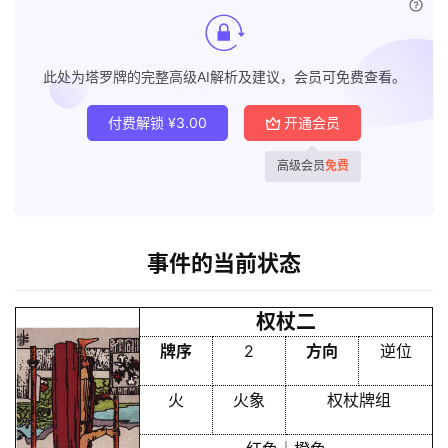
已付
此处为塔罗牌的完整高级AI解析及建议，会员可免费查看。
付费解锁
¥
3.00
开通会员
高级会员
免费
事件的当前状态
权杖二
牌序
2
方向
逆位
火
火象
权杖牌组