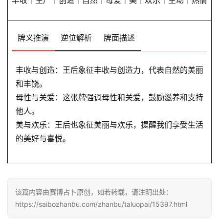
丰收｜生产｜创造｜自然｜母爱｜美｜欢乐｜主动｜热情
牌义推演
逆位解析
牌面描述
丰收与创造：王后象征丰收与创造力，代表自然的美丽
和丰饶。
母性与关爱：这张牌强调母性和关爱，鼓励滋养和支持
他人。
美与欢乐：王后也象征美丽与欢乐，提醒我们享受生活
的美好与喜悦。
该篇内容由赛博占卜原创，如若转载，请注明出处：
https://saibozhanbu.com/zhanbu/taluopai/15397.html