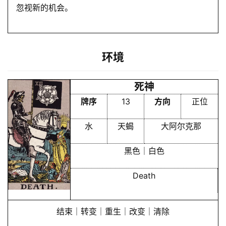
忽视新的机会。
环境
死神
牌序
13
方向
正位
水
天蝎
大阿尔克那
黑色｜白色
Death
结束｜转变｜重生｜改变｜清除