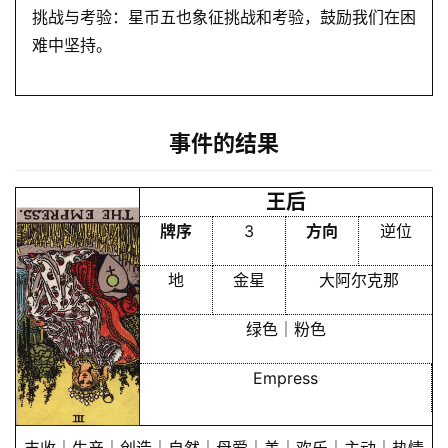
挑战与考验：星币五也象征挑战和考验，鼓励我们在困
难中坚持。
事件的结果
王后
牌序
3
方向
逆位
地
金星
大阿尔克那
绿色｜粉色
Empress