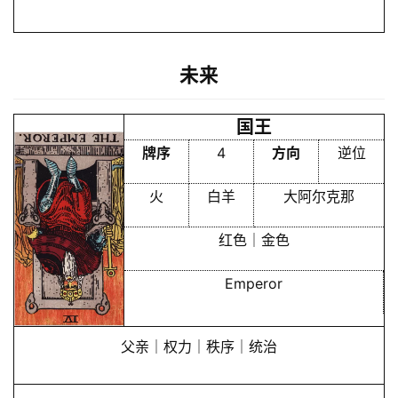
未来
国王
牌序
4
方向
逆位
火
白羊
大阿尔克那
红色｜金色
Emperor
父亲｜权力｜秩序｜统治