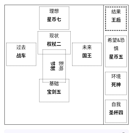
理想
结果
星币七
王后
现状
希望&恐
权杖二
过去
未来
惧
战车
国王
星币五
节制
影响
环境
基础
死神
宝剑五
自我
圣杯四