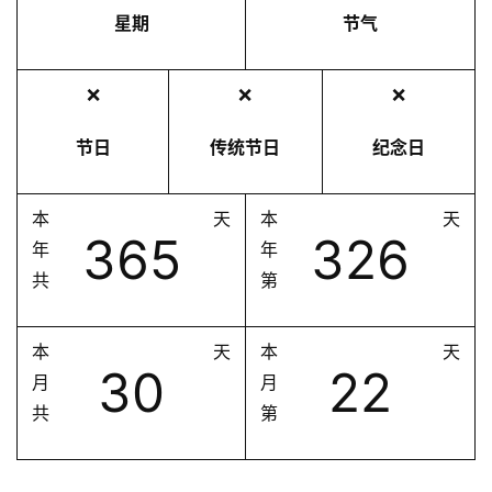
星期
节气
❌
❌
❌
节日
传统节日
纪念日
本
天
本
天
365
326
年
年
共
第
本
天
本
天
30
22
月
月
共
第