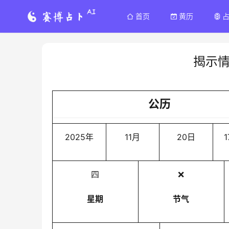
首页
黄历
揭示
公历
2025年
11月
20日
1
四
❌
星期
节气