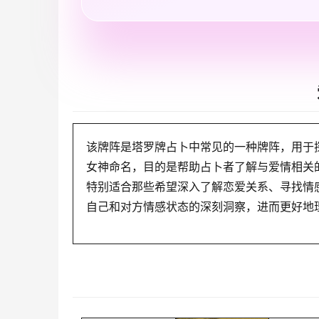
该牌阵是塔罗牌占卜中常见的一种牌阵，用于
女神命名，目的是帮助占卜者了解与爱情相关
特别适合那些希望深入了解恋爱关系、寻找情
自己和对方情感状态的深刻洞察，进而更好地