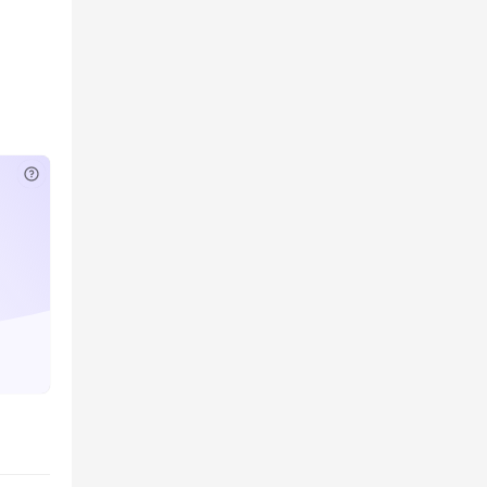
已付费？
登录
或
刷新