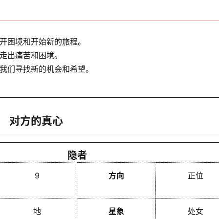
开困境和开始新的旅程。
走出痛苦和困境。
我们寻找新的机会和希望。
对方的真心
隐者
9
方向
正位
地
星象
处女