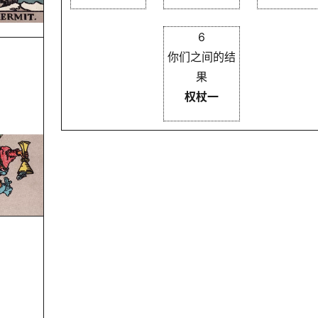
6
你们之间的结
果
权杖一