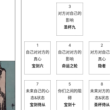
3
对方对自己的
影响
圣杯九
1
4
2
自己对对方的
自己对对方的
对方对自己
真心
影响
真心
宝剑六
命运之轮
隐者
7
5
8
未来自己的心
你们之间的阻
未来对方的
态&状态
碍
态&状态
宝剑侍从
宝剑十
圣杯侍从