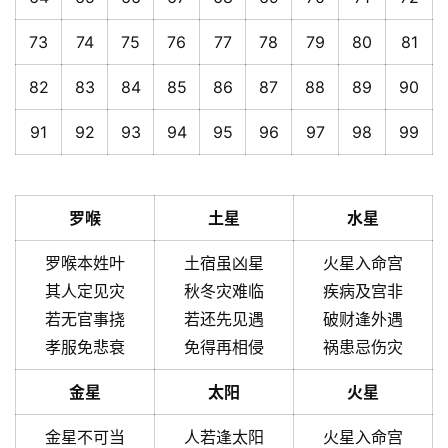
73
74
75
76
77
78
79
80
81
82
83
84
85
86
87
88
89
90
91
92
93
94
95
96
97
98
99
罗喉
土星
水星
罗喉本姓叶
土宿虽凶星
火星入命宫
其人定见灾
秋冬灾难临
疾病及宫非
若无官事挠
若还先见遇
破财逢外遇
孝服免悲衰
免得再相侵
祸患忌伤灾
金星
太阳
火星
金星不可当
人若逢太阳
火星入命宫