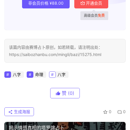
非会员价格
¥
88.00
开通会员
高级会员
免费
该篇内容由赛博占卜原创，如若转载，请注明出处：
https://saibozhanbu.com/mingli/bazi/15275.html
八字
命理
八字
赞
(0)
生成海报
0
0
揭示情感真相的塔罗牌占卜