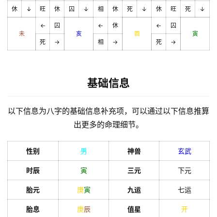
休
↓
旺
休
囚
↓
相
休
死
↓
休
旺
死
↓
←
囚
←
休
←
囚
未
亥
酉
寅
死
→
相
→
死
→
基础信息
以下信息为八字的基础信息补充项，可以通过以下信息推算
出更多的命理细节。
性别
男
神兽
玄武
时辰
寅
三元
下元
胎元
庚
寅
九运
七运
胎息
庚
辰
值星
开