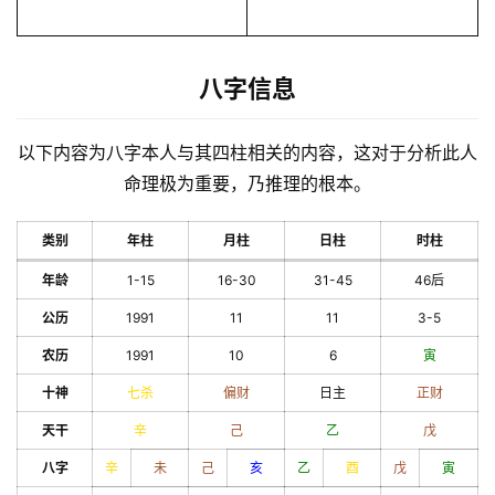
八字信息
以下内容为八字本人与其四柱相关的内容，这对于分析此人
命理极为重要，乃推理的根本。
类别
年柱
月柱
日柱
时柱
年龄
1-15
16-30
31-45
46后
公历
1991
11
11
3-5
农历
1991
10
6
寅
十神
七杀
偏财
日主
正财
天干
辛
己
乙
戊
八字
辛
未
己
亥
乙
酉
戊
寅