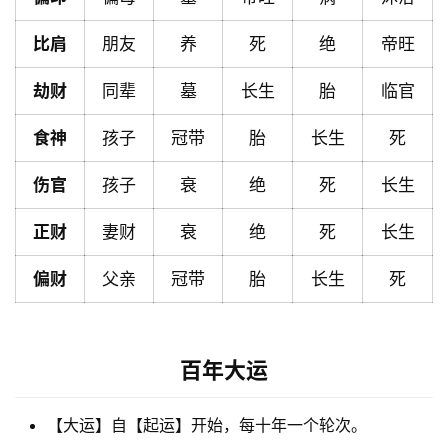
比肩
朋友
养
死
绝
帝旺
黄
劫财
同辈
墓
长生
胎
临官
历
食神
孩子
冠带
胎
长生
死
占
伤官
孩子
衰
绝
死
长生
卜
正财
妻财
衰
绝
死
长生
偏财
父亲
冠带
胎
长生
死
命
理
登录
注册
百年大运
解
梦
【大运】自【起运】开始，每十年一个轮次。