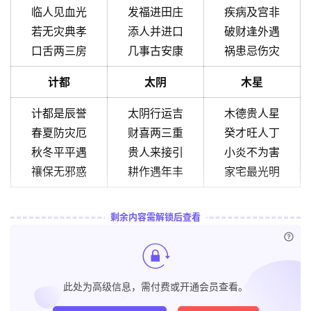
临人见血光
发福进田庄
疾病及宫非
若无灾典孝
添人并进口
破财逢外遇
口舌两三房
几事古安康
祸患忌伤灾
计都
太阴
木星
计都是辰誉
太阴行运吉
木德贵人星
春夏防灾厄
财喜两三重
癸才旺人丁
秋冬平平遇
贵人来接引
小炎不为害
禳保无邪惑
耕作遇年丰
家宅最光明
剩余内容需解锁后查看
已付
此处为高级信息，需付费或开通会员查看。