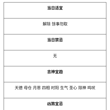
当日适宜
解除 馀事勿取
当日禁忌
无
吉神宜趋
天德 母仓 月恩 四相 时阳 生气 圣心 除神 鸣吠
凶煞宜忌