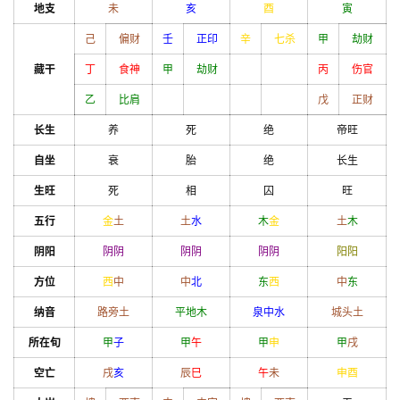
地支
未
亥
酉
寅
己
偏财
壬
正印
辛
七杀
甲
劫财
藏干
丁
食神
甲
劫财
丙
伤官
乙
比肩
戊
正财
长生
养
死
绝
帝旺
自坐
衰
胎
绝
长生
生旺
死
相
囚
旺
五行
金
土
土
水
木
金
土
木
阴阳
阴
阴
阴
阴
阴
阴
阳
阳
方位
西
中
中
北
东
西
中
东
纳音
路旁土
平地木
泉中水
城头土
所在旬
甲
子
甲
午
甲
申
甲
戌
空亡
戌
亥
辰
巳
午
未
申
酉