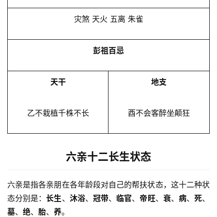
灾煞 天火 五离 朱雀
彭祖百忌
天干
地支
乙不栽植千株不长
酉不会客醉坐颠狂
六亲十二长生状态
六亲是指各亲朋在各年龄段对自己的帮扶状态，这十二种状
态分别是：
长生
、
沐浴
、
冠带
、
临官
、
帝旺
、
衰
、
病
、
死
、
墓
、
绝
、
胎
、
养
。