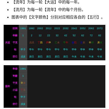
【流年】为每一轮【大运】中的每一年。
【流月】为每一轮【流年】中的每个月份。
A
I
图表中的【文字颜色】分别对应相应各自的【五行】。
服
务
区间
1991
1992
2002
2012
2022
2032
2042
2052
2062
2072
年龄
1
2
12
22
32
42
52
62
72
82
大运
干支
戊
戌
丁
酉
丙
申
乙
未
甲
午
癸
巳
壬
辰
辛
卯
庚
寅
会
旬
甲子
甲午
甲午
甲午
甲午
甲午
甲申
甲申
甲申
甲申
员
空亡
戌亥
辰巳
辰巳
辰巳
辰巳
辰巳
午未
午未
午未
午未
年份
1991
年龄
1
干支
辛
未
流年
小运
丁
丑
旬
甲子
空亡
戌亥