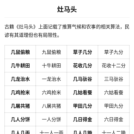
灶马头
古籍《灶马头》上面记载了推算气候和农事的相关算法，民
谚有其道理但也有局限性。
几鼠偷粮
九鼠偷粮
草子几分
草子九分
几牛耕田
十牛耕田
花收几分
花收十二分
几龙治水
一龙治水
几马驮谷
三马驮谷
几鸡抢米
六鸡抢米
几姑看蚕
六姑看蚕
几屠共猪
八屠共猪
甲田几分
甲田九分
几人分饼
一人分饼
几日得金
六日得金
几人几丙
十一人一丙
几人几锄
十一人二锄