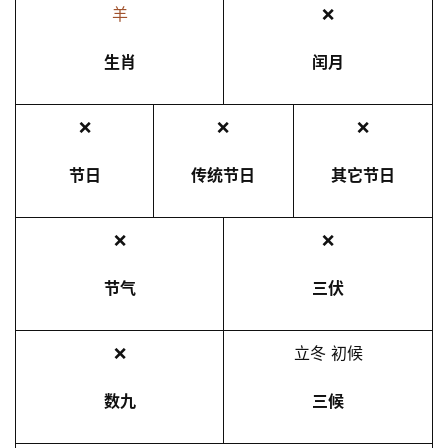
羊
❌
生肖
闰月
❌
❌
❌
节日
传统节日
其它节日
❌
❌
节气
三伏
❌
立冬 初候
数九
三候