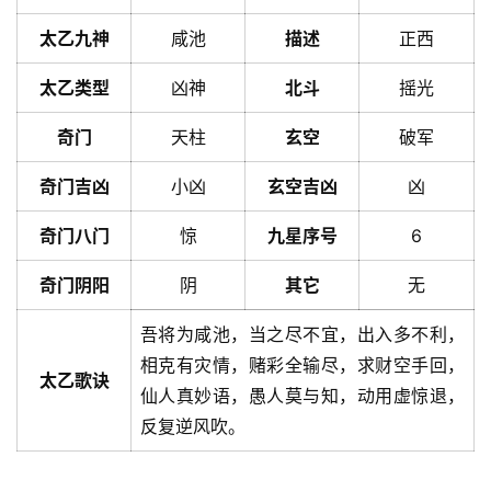
太乙九神
咸池
描述
正西
太乙类型
凶神
北斗
摇光
奇门
天柱
玄空
破军
奇门吉凶
小凶
玄空吉凶
凶
奇门八门
惊
九星序号
6
奇门阴阳
阴
其它
无
吾将为咸池，当之尽不宜，出入多不利，
相克有灾情，赌彩全输尽，求财空手回，
太乙歌诀
仙人真妙语，愚人莫与知，动用虚惊退，
反复逆风吹。