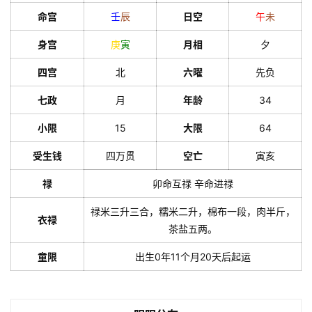
命宫
壬
辰
日空
午
未
身宫
庚
寅
月相
夕
四宫
北
六曜
先负
七政
月
年龄
34
小限
15
大限
64
受生钱
四万贯
空亡
寅亥
禄
卯命互禄 辛命进禄
禄米三升三合，糯米二升，棉布一段，肉半斤，
衣禄
茶盐五两。
童限
出生0年11个月20天后起运