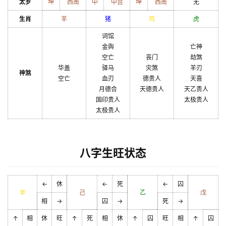
太岁
坤
西南
中
中宫
坤
西南
无
生肖
羊
猪
鸡
虎
词馆
金舆
亡神
空亡
丧门
劫煞
华盖
驿马
灾煞
羊刃
神煞
空亡
血刃
德贵人
天喜
月德合
天德贵人
天乙贵人
国印贵人
太极贵人
太极贵人
八字生旺状态
←
休
←
死
←
囚
辛
己
乙
戊
相
→
囚
→
死
→
↑
相
休
旺
↑
死
相
休
↑
囚
旺
相
↑
囚