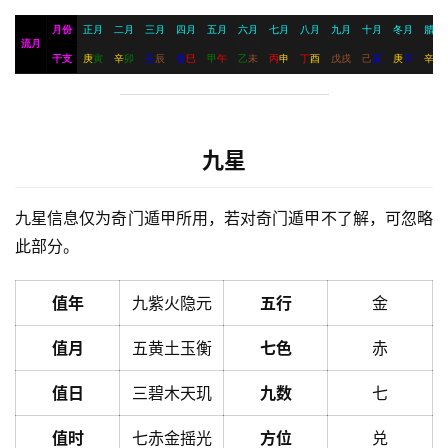
月份
正月
二月
三月
四月
五月
六月
七月
八月
九月
十月
冬月
腊月
流月
干支
庚
寅
辛
卯
壬
辰
癸
巳
甲
午
乙
未
丙
申
丁
酉
戊
戌
己
亥
庚
子
辛
丑
九星
九星信息仅为奇门遁甲所用，若对奇门遁甲不了解，可忽略
此部分。
值年
九紫火隐元
五行
金
值月
五黄土玉衡
七色
赤
值日
三碧木天玑
九数
七
值时
七赤金摇光
方位
兑