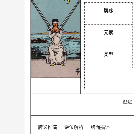
牌序
元素
类型
逃避
牌义推演
逆位解析
牌面描述