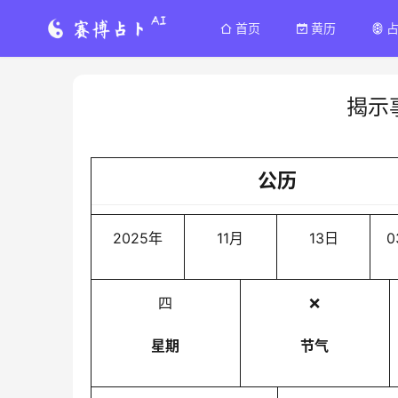
首页
黄历
揭示
公历
2025年
11月
13日
0
四
❌
星期
节气