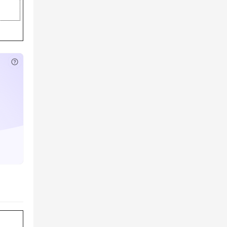
已付费？
登录
或
刷新