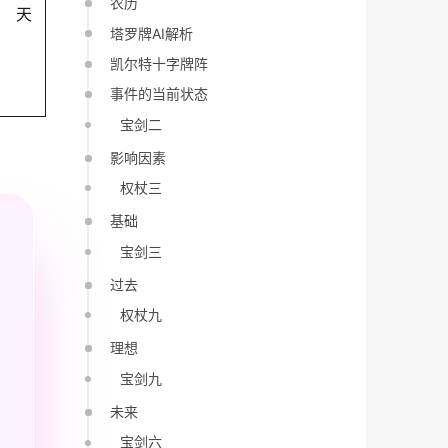
农历
天
塔罗牌AI解析
凯尔特十字牌阵
事件的当前状态
宝剑二
影响因素
权杖三
基础
宝剑三
过去
权杖九
理想
宝剑九
未来
宝剑六