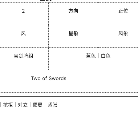
2
方向
正位
风
星象
风象
宝剑牌组
蓝色｜白色
Two of Swords
｜抗拒｜对立｜僵局｜紧张