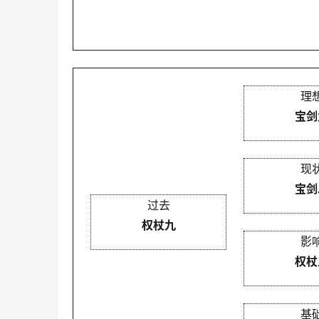
理
宝剑
现
宝剑
过去
权杖九
影
权杖
基