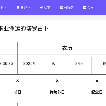
占卜
命理
解梦
AI服务
会员
事业命运的塔罗占卜
农历
3:36:35
2025年
9月
24日
❌
❌
❌
节日
传统节日
纪念日