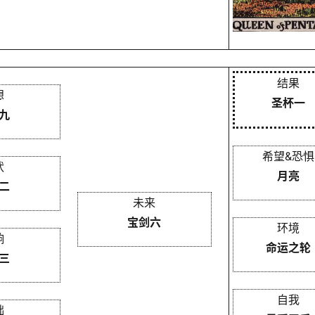
结果
想
圣杯一
九
希望&恐惧
状
月亮
二
未来
宝剑六
环境
响
命运之轮
三
自我
础