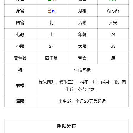
身宫
己
亥
月相
渐亏凸
四宫
北
六曜
大安
七政
土
年龄
24
小限
27
大限
63
受生钱
四千贯
空亡
辰
禄
午命互禄
禄米四升，糯米三升，棉布一尺，绢帛一段，肉
衣禄
半斤，茶盐七两。
童限
出生3年1个月20天后起运
阴阳分布