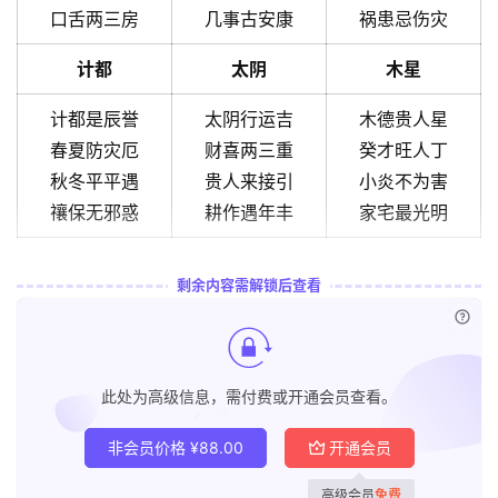
口舌两三房
几事古安康
祸患忌伤灾
计都
太阴
木星
计都是辰誉
太阴行运吉
木德贵人星
春夏防灾厄
财喜两三重
癸才旺人丁
秋冬平平遇
贵人来接引
小炎不为害
禳保无邪惑
耕作遇年丰
家宅最光明
剩余内容需解锁后查看
已付
此处为高级信息，需付费或开通会员查看。
非会员价格
¥
88.00
开通会员
高级会员
免费