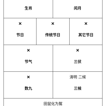
生肖
闰月
❌
❌
❌
节日
传统节日
其它节日
❌
❌
节气
三伏
❌
清明 二候
数九
三候
田鼠化为鴽