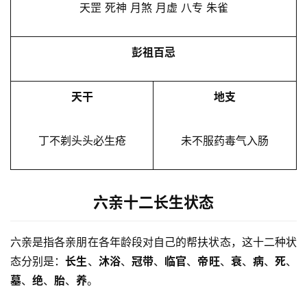
天罡 死神 月煞 月虚 八专 朱雀
彭祖百忌
天干
地支
丁不剃头头必生疮
未不服药毒气入肠
六亲十二长生状态
六亲是指各亲朋在各年龄段对自己的帮扶状态，这十二种状
态分别是：
长生
、
沐浴
、
冠带
、
临官
、
帝旺
、
衰
、
病
、
死
、
墓
、
绝
、
胎
、
养
。