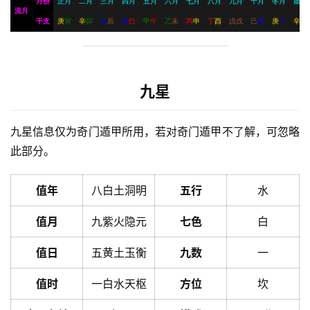
月份
正月
二月
三月
四月
五月
六月
七月
八月
九月
十月
冬月
腊月
流月
干支
庚
寅
辛
卯
壬
辰
癸
巳
甲
午
乙
未
丙
申
丁
酉
戊
戌
己
亥
庚
子
辛
丑
九星
九星信息仅为奇门遁甲所用，若对奇门遁甲不了解，可忽略
此部分。
值年
八白土洞明
五行
水
值月
九紫火隐元
七色
白
值日
五黄土玉衡
九数
一
值时
一白水天枢
方位
坎