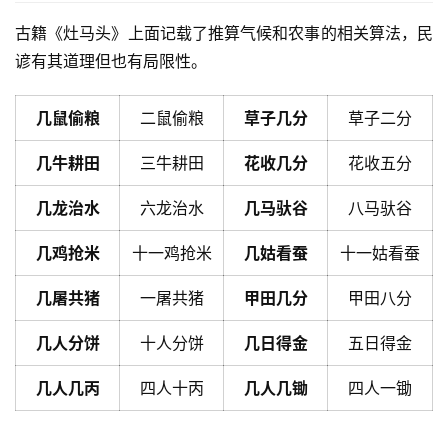
古籍《灶马头》上面记载了推算气候和农事的相关算法，民
谚有其道理但也有局限性。
几鼠偷粮
二鼠偷粮
草子几分
草子二分
几牛耕田
三牛耕田
花收几分
花收五分
几龙治水
六龙治水
几马驮谷
八马驮谷
几鸡抢米
十一鸡抢米
几姑看蚕
十一姑看蚕
几屠共猪
一屠共猪
甲田几分
甲田八分
几人分饼
十人分饼
几日得金
五日得金
几人几丙
四人十丙
几人几锄
四人一锄