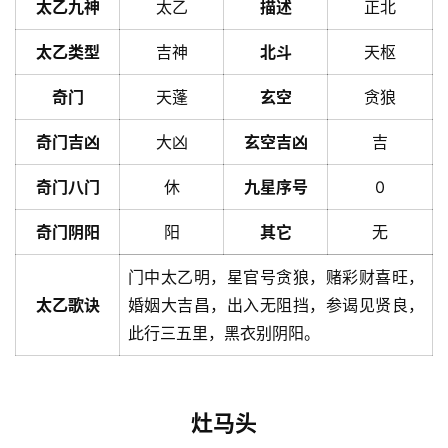
太乙九神
太乙
描述
正北
太乙类型
吉神
北斗
天枢
奇门
天蓬
玄空
贪狼
奇门吉凶
大凶
玄空吉凶
吉
奇门八门
休
九星序号
0
奇门阴阳
阳
其它
无
门中太乙明，星官号贪狼，赌彩财喜旺，
太乙歌诀
婚姻大吉昌，出入无阻挡，参谒见贤良，
此行三五里，黑衣别阴阳。
灶马头