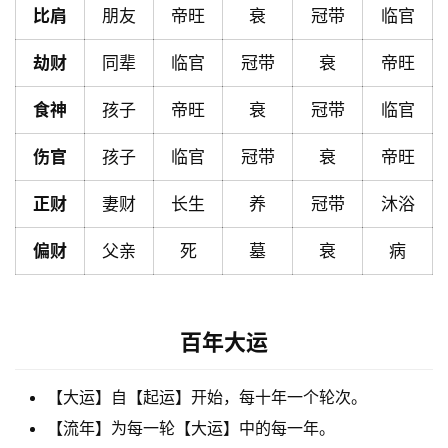
比肩
朋友
帝旺
衰
冠带
临官
黄
劫财
同辈
临官
冠带
衰
帝旺
历
食神
孩子
帝旺
衰
冠带
临官
占
伤官
孩子
临官
冠带
衰
帝旺
卜
正财
妻财
长生
养
冠带
沐浴
偏财
父亲
死
墓
衰
病
命
理
登录
注册
百年大运
解
梦
【大运】自【起运】开始，每十年一个轮次。
【流年】为每一轮【大运】中的每一年。