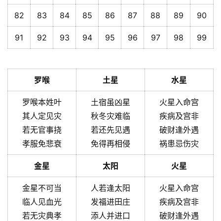
82
83
84
85
86
87
88
89
90
91
92
93
94
95
96
97
98
99
罗喉
土星
水星
罗喉本姓叶
土宿虽凶星
火星入命宫
其人定见灾
秋冬灾难临
疾病及宫非
若无官事挠
若还先见遇
破财逢外遇
孝服免悲衰
免得再相侵
祸患忌伤灾
金星
太阳
火星
金星不可当
人若逢太阳
火星入命宫
临人见血光
发福进田庄
疾病及宫非
若无灾典孝
添人并进口
破财逢外遇