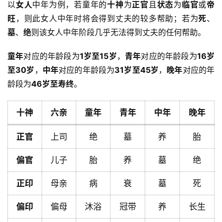
以
女人
中年为例，若童年的
十神
为
正官
且
状态
为
临官
或
帝
旺
，则此女人中年时将会得到丈夫的较多帮助；若为
死
、
墓
、
绝
则该女人中年阶段几乎无法得到丈夫的任何帮助。
童年
对应的年龄段为
1岁至15岁
，
青年
对应的年龄段为
16岁
至30岁
，
中年
对应的年龄段为
31岁至45岁
，
晚年
对应的年
龄段为
46岁至寿终
。
十神
六亲
童年
青年
中年
晚年
正官
上司
绝
墓
养
胎
偏官
儿子
胎
养
墓
绝
正印
母亲
病
衰
墓
死
首
偏印
偏母
沐浴
冠带
养
长生
页