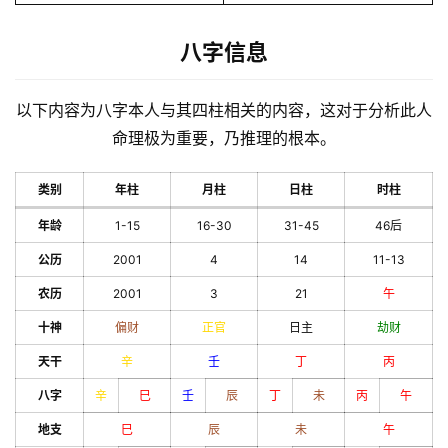
八字信息
以下内容为八字本人与其四柱相关的内容，这对于分析此人
命理极为重要，乃推理的根本。
类别
年柱
月柱
日柱
时柱
年龄
1-15
16-30
31-45
46后
公历
2001
4
14
11-13
农历
2001
3
21
午
十神
偏财
正官
日主
劫财
天干
辛
壬
丁
丙
八字
辛
巳
壬
辰
丁
未
丙
午
地支
巳
辰
未
午