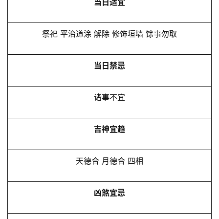
当日适宜
祭祀 平治道涂 解除 修饰垣墙 馀事勿取
当日禁忌
诸事不宜
吉神宜趋
天德合 月德合 四相
凶煞宜忌