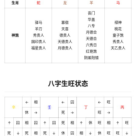
生肖
蛇
龙
羊
马
丧门
华盖
驿马
寡宿
禄神
八专
羊刃
天喜
桃花
月德合
神煞
秀贵人
德贵人
童子煞
天德合
国印贵人
天德贵人
秀贵人
六秀日
福星贵人
月德贵人
天乙贵人
红艳煞
阴差阳错
八字生旺状态
←
相
←
囚
←
旺
辛
壬
丁
丙
休
→
死
→
旺
→
↑
囚
相
囚
↑
囚
死
相
↑
休
旺
相
↑
旺
死
↓
死
相
死
↓
休
囚
相
↓
休
旺
旺
↓