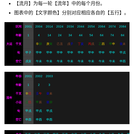
【流月】为每一轮【流年】中的每个月份。
A
I
图表中的【文字颜色】分别对应相应各自的【五行】。
服
务
区间
2001
2004
2014
2024
2034
2044
2054
2064
2074
2084
年龄
1
4
14
24
34
44
54
64
74
84
大运
干支
辛
卯
庚
寅
己
丑
戊
子
丁
亥
丙
戌
乙
酉
甲
申
癸
未
会
旬
甲子
甲申
甲申
甲申
甲申
甲申
甲申
甲申
甲申
甲戌
员
空亡
戌亥
午未
午未
午未
午未
午未
午未
午未
午未
申酉
年份
2001
2002
2003
年龄
1
2
3
干支
辛
巳
壬
午
癸
未
流年
小运
乙
巳
甲
辰
癸
卯
旬
甲戌
甲戌
甲戌
空亡
申酉
申酉
申酉