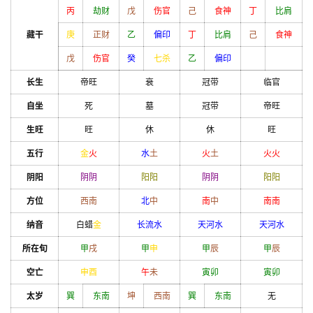
丙
劫财
戊
伤官
己
食神
丁
比肩
藏干
庚
正财
乙
偏印
丁
比肩
己
食神
戊
伤官
癸
七杀
乙
偏印
长生
帝旺
衰
冠带
临官
自坐
死
墓
冠带
帝旺
生旺
旺
休
休
旺
五行
金
火
水
土
火
土
火
火
阴阳
阴
阴
阳
阳
阴
阴
阳
阳
方位
西南
北
中
南
中
南
南
纳音
白蜡
金
长流水
天河水
天河水
所在旬
甲
戌
甲
申
甲
辰
甲
辰
空亡
申
酉
午
未
寅
卯
寅
卯
太岁
巽
东南
坤
西南
巽
东南
无