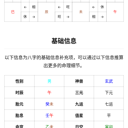
←
相
←
旺
←
休
巳
辰
未
午
休
→
旺
→
相
→
基础信息
以下信息为八字的基础信息补充项，可以通过以下信息推算
出更多的命理细节。
性别
男
神兽
玄武
时辰
午
三元
下元
胎元
癸
未
九运
七运
胎息
壬
午
值星
平
命宫
乙
未
日空
寅
卯