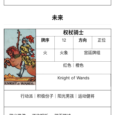
未来
权杖骑士
牌序
12
方向
正位
火
火象
宫廷牌组
红色｜橙色
Knight of Wands
行动派｜积极份子｜阳光男孩｜运动健将