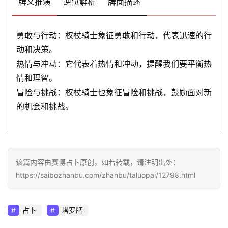
牌义推演
逆位解析
牌面描述
勇敢与行动：权杖骑士象征勇敢和行动，代表迅速的行
动和决策。
热情与冲动：它代表着热情和冲动，提醒我们要平衡热
情和理智。
冒险与挑战：权杖骑士也象征冒险和挑战，鼓励面对新
的机会和挑战。
该篇内容由赛博占卜原创，如若转载，请注明出处：
https://saibozhanbu.com/zhanbu/taluopai/12798.html
占卜
塔罗牌