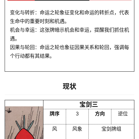
变化与转折：命运之轮象征变化和命运的转折点，代表
生命中的重要时刻和机遇。
机会与幸运：这张牌暗示机会和幸运，提醒我们抓住机
遇。
因果与轮回：命运之轮也象征因果关系和轮回，强调每
个行动都有其结果。
现状
宝剑三
牌序
3
方向
逆位
风
风象
宝剑牌组