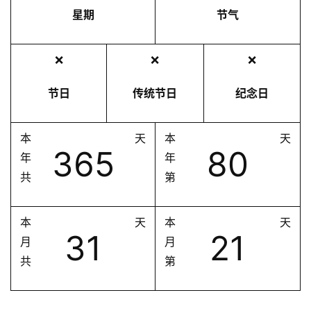
星期
节气
❌
❌
❌
节日
传统节日
纪念日
本
天
本
天
365
80
年
年
共
第
本
天
本
天
31
21
月
月
共
第