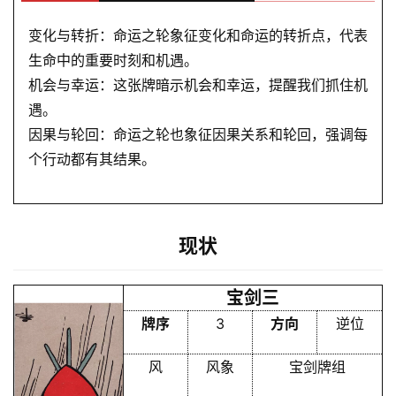
变化与转折：命运之轮象征变化和命运的转折点，代表
生命中的重要时刻和机遇。
机会与幸运：这张牌暗示机会和幸运，提醒我们抓住机
遇。
因果与轮回：命运之轮也象征因果关系和轮回，强调每
个行动都有其结果。
现状
宝剑三
牌序
3
方向
逆位
风
风象
宝剑牌组