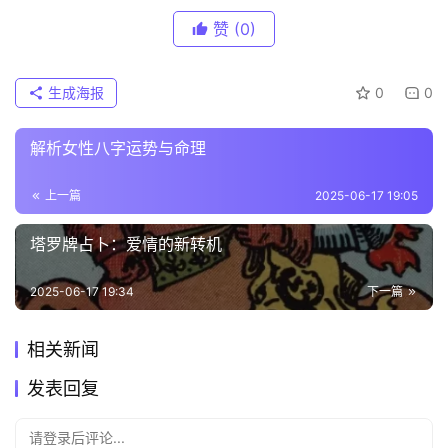
赞
(0)
生成海报
0
0
解析女性八字运势与命理
上一篇
2025-06-17 19:05
塔罗牌占卜：爱情的新转机
2025-06-17 19:34
下一篇
相关新闻
发表回复
请登录后评论...