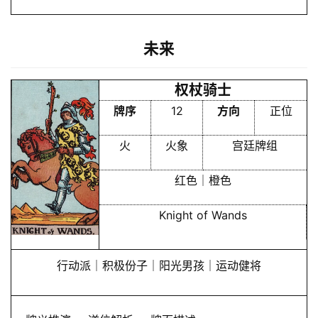
未来
权杖骑士
牌序
12
方向
正位
火
火象
宫廷牌组
红色｜橙色
Knight of Wands
行动派｜积极份子｜阳光男孩｜运动健将