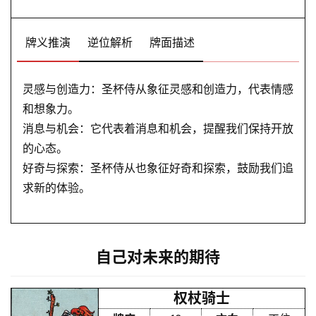
牌义推演
逆位解析
牌面描述
灵感与创造力：圣杯侍从象征灵感和创造力，代表情感
和想象力。
消息与机会：它代表着消息和机会，提醒我们保持开放
的心态。
好奇与探索：圣杯侍从也象征好奇和探索，鼓励我们追
求新的体验。
自己对未来的期待
权杖骑士