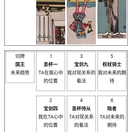
切牌
1
3
5
国王
圣杯一
宝剑九
权杖骑士
未来趋势
TA在我心中
我对现关系的
我对未来的期
的位置
看法
待
2
4
6
宝剑四
圣杯侍从
隐者
我在TA心中
TA对现关系
TA对未来的
的位置
的看法
期待