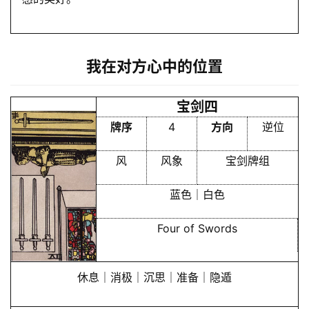
我在对方心中的位置
宝剑四
牌序
4
方向
逆位
风
风象
宝剑牌组
蓝色｜白色
Four of Swords
休息｜消极｜沉思｜准备｜隐遁