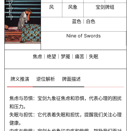
风
风象
宝剑牌组
蓝色｜白色
命
理
登录
注册
Nine of Swords
解
焦虑｜绝望｜梦魇｜痛苦｜失眠
梦
牌义推演
逆位解析
牌面描述
A
I
服
焦虑与恐惧：宝剑九象征焦虑和恐惧，代表心理的困扰
务
和压力。
失眠与担忧：它代表着失眠和担忧，提醒我们关注心理
健康。
会
内疚与悔恨：宝剑九也象征内疚和悔恨，鼓励我们面对