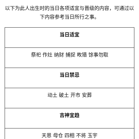
以下为此人出生时的当日各项适宜与晋级的内容，可通过以
下内容参考当日所行之事。
当日适宜
祭祀 作灶 纳财 捕捉 畋猎 馀事勿取
当日禁忌
动土 破土 开市 安葬
吉神宜趋
天恩 母仓 四相 不将 玉宇