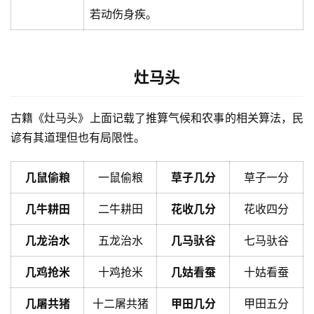
若动伤身疾。
灶马头
古籍《灶马头》上面记载了推算气候和农事的相关算法，民
谚有其道理但也有局限性。
几鼠偷粮
一鼠偷粮
草子几分
草子一分
几牛耕田
二牛耕田
花收几分
花收四分
几龙治水
五龙治水
几马驮谷
七马驮谷
几鸡抢米
十鸡抢米
几姑看蚕
十姑看蚕
几屠共猪
十二屠共猪
甲田几分
甲田五分