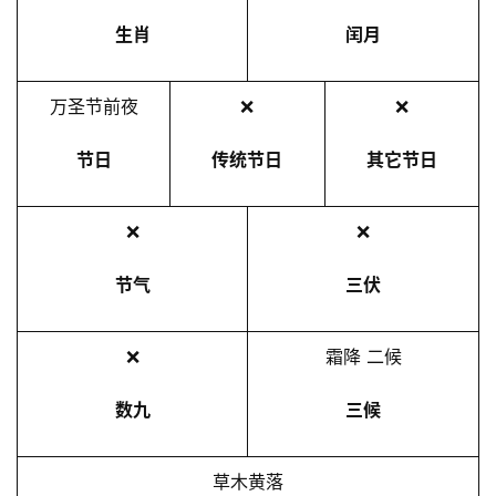
生肖
闰月
万圣节前夜
❌
❌
节日
传统节日
其它节日
❌
❌
节气
三伏
❌
霜降 二候
数九
三候
草木黄落