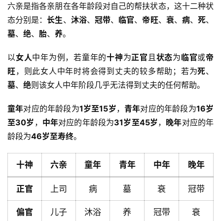
六亲是指各亲朋在各年龄段对自己的帮扶状态，这十二种状
态分别是：
长生
、
沐浴
、
冠带
、
临官
、
帝旺
、
衰
、
病
、
死
、
墓
、
绝
、
胎
、
养
。
以
女人
中年为例，若童年的
十神
为
正官
且
状态
为
临官
或
帝
旺
，则此女人中年时将会得到丈夫的较多帮助；若为
死
、
墓
、
绝
则该女人中年阶段几乎无法得到丈夫的任何帮助。
童年
对应的年龄段为
1岁至15岁
，
青年
对应的年龄段为
16岁
至30岁
，
中年
对应的年龄段为
31岁至45岁
，
晚年
对应的年
龄段为
46岁至寿终
。
十神
六亲
童年
青年
中年
晚年
正官
上司
病
墓
衰
冠带
偏官
儿子
沐浴
养
冠带
衰