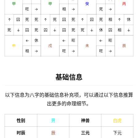
甲
甲
癸
丙
旺
→
相
→
死
→
↑
囚
死
死
↑
死
囚
死
↑
囚
死
相
↑
休
死
↓
囚
死
囚
↓
囚
死
死
↓
休
囚
相
↓
←
休
←
旺
←
旺
申
戌
未
辰
相
→
旺
→
旺
→
基础信息
以下信息为八字的基础信息补充项，可以通过以下信息推算
出更多的命理细节。
性别
男
神兽
白虎
时辰
辰
三元
下元