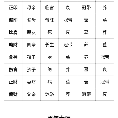
首
正印
母亲
临官
衰
冠带
养
页
偏印
偏母
帝旺
冠带
衰
墓
黄
比肩
朋友
死
衰
墓
养
历
劫财
同辈
长生
冠带
养
墓
食神
孩子
胎
墓
养
冠带
占
卜
伤官
孩子
绝
养
墓
衰
正财
妻财
病
墓
衰
冠带
命
理
登录
注册
偏财
父亲
沐浴
养
冠带
衰
解