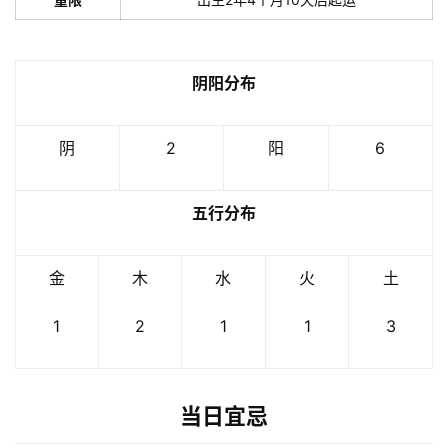
阴阳分布
阴
2
阳
6
五行分布
金
木
水
火
土
1
2
1
1
3
当日宜忌