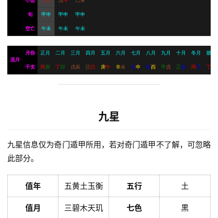
小运
丁
巳
戊
午
己
未
旬
甲申
甲申
甲申
空亡
午未
午未
午未
月份
正月
二月
三月
四月
五月
六月
七月
八月
九月
十月
冬月
腊月
流月
干支
丙
寅
丁
卯
戊
辰
己
巳
庚
午
辛
未
壬
申
癸
酉
甲
戌
乙
亥
丙
子
丁
丑
九星
九星信息仅为奇门遁甲所用，若对奇门遁甲不了解，可忽略
此部分。
值年
五黄土玉衡
五行
土
值月
三碧木天玑
七色
黒