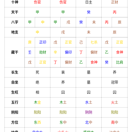
十神
伤官
伤官
日主
正财
天干
甲
甲
癸
丙
八字
甲
申
甲
戌
癸
未
丙
辰
地支
申
戌
未
辰
庚
正印
戊
正官
己
七杀
戊
正官
藏干
壬
劫财
辛
偏印
丁
偏财
乙
食神
戊
正官
丁
偏财
乙
食神
癸
比肩
长生
死
衰
墓
养
自坐
绝
养
墓
冠带
生旺
相
囚
囚
囚
五行
木
金
木
土
水
土
火
土
阴阳
阳
阳
阳
阳
阴
阴
阳
阳
方位
东
西
东
中
北
中
南
中