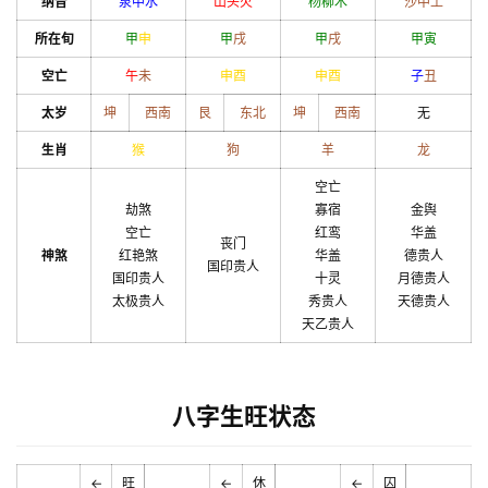
纳音
泉中水
山头火
杨柳木
沙中土
所在旬
甲
申
甲
戌
甲
戌
甲
寅
空亡
午
未
申
酉
申
酉
子
丑
太岁
坤
西南
艮
东北
坤
西南
无
生肖
猴
狗
羊
龙
空亡
劫煞
寡宿
金舆
空亡
红鸾
华盖
丧门
神煞
红艳煞
华盖
德贵人
国印贵人
国印贵人
十灵
月德贵人
太极贵人
秀贵人
天德贵人
天乙贵人
八字生旺状态
←
旺
←
休
←
囚