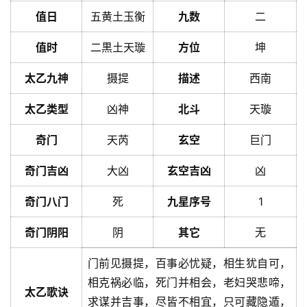
值日
五黄土玉衡
九数
二
值时
二黒土天璇
方位
坤
太乙九神
摄提
描述
西南
太乙类型
凶神
北斗
天璇
奇门
天芮
玄空
巨门
奇门吉凶
大凶
玄空吉凶
凶
奇门八门
死
九星序号
1
奇门阴阳
阴
其它
无
门前见摄提，百事必忧疑，相生犹自可，
相克祸必临，死门并相会，老妇哭悲啼，
太乙歌诀
求谋并吉事，尽皆不相宜，只可藏隐遁，