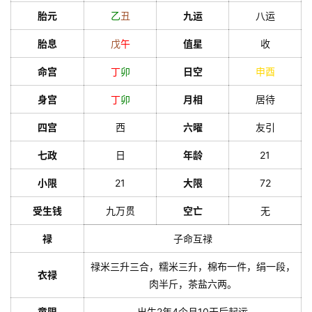
胎元
乙
丑
九运
八运
胎息
戊
午
值星
收
命宫
丁
卯
日空
申
酉
身宫
丁
卯
月相
居待
四宫
西
六曜
友引
七政
日
年龄
21
小限
21
大限
72
受生钱
九万贯
空亡
无
禄
子命互禄
禄米三升三合，糯米三升，棉布一件，绢一段，
衣禄
肉半斤，茶盐六两。
童限
出生2年4个月10天后起运