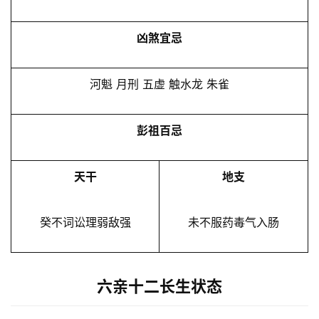
凶煞宜忌
河魁 月刑 五虚 触水龙 朱雀
彭祖百忌
天干
地支
癸不词讼理弱敌强
未不服药毒气入肠
六亲十二长生状态