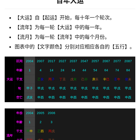
百年大运
梦
【大运】自【起运】开始，每十年一个轮次。
A
【流年】为每一轮【大运】中的每一年。
I
【流月】为每一轮【流年】中的每个月份。
服
图表中的【文字颜色】分别对应相应各自的【五行】。
务
区间
2004
2007
2017
2027
2037
2047
2057
2067
2077
2087
年龄
1
4
14
24
34
44
54
64
74
84
会
员
大运
干支
乙
亥
丙
子
丁
丑
戊
寅
己
卯
庚
辰
辛
巳
壬
午
癸
未
旬
甲子
甲戌
甲戌
甲戌
甲戌
甲戌
甲戌
甲戌
甲戌
甲戌
空亡
戌亥
申酉
申酉
申酉
申酉
申酉
申酉
申酉
申酉
申酉
年份
2004
2005
2006
年龄
1
2
3
干支
甲
申
乙
酉
丙
戌
流年