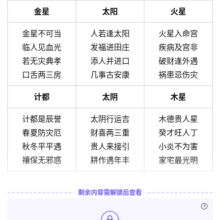
金星
太阳
火星
金星不可当
人若逢太阳
火星入命宫
临人见血光
发福进田庄
疾病及宫非
若无灾典孝
添人并进口
破财逢外遇
口舌两三房
几事古安康
祸患忌伤灾
计都
太阴
木星
计都是辰誉
太阴行运吉
木德贵人星
春夏防灾厄
财喜两三重
癸才旺人丁
秋冬平平遇
贵人来接引
小炎不为害
禳保无邪惑
耕作遇年丰
家宅最光明
剩余内容需解锁后查看
已付