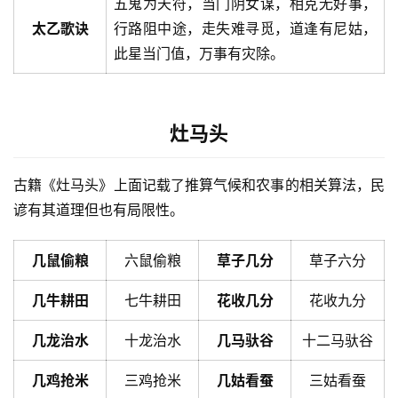
五鬼为天符，当门阴女谋，相克无好事，
太乙歌诀
行路阻中途，走失难寻觅，道逢有尼姑，
此星当门值，万事有灾除。
灶马头
古籍《灶马头》上面记载了推算气候和农事的相关算法，民
谚有其道理但也有局限性。
几鼠偷粮
六鼠偷粮
草子几分
草子六分
几牛耕田
七牛耕田
花收几分
花收九分
几龙治水
十龙治水
几马驮谷
十二马驮谷
几鸡抢米
三鸡抢米
几姑看蚕
三姑看蚕