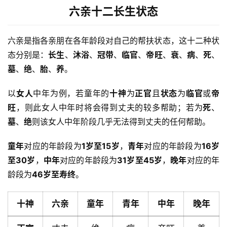
六亲十二长生状态
六亲是指各亲朋在各年龄段对自己的帮扶状态，这十二种状
态分别是：
长生
、
沐浴
、
冠带
、
临官
、
帝旺
、
衰
、
病
、
死
、
墓
、
绝
、
胎
、
养
。
以
女人
中年为例，若童年的
十神
为
正官
且
状态
为
临官
或
帝
旺
，则此女人中年时将会得到丈夫的较多帮助；若为
死
、
墓
、
绝
则该女人中年阶段几乎无法得到丈夫的任何帮助。
童年
对应的年龄段为
1岁至15岁
，
青年
对应的年龄段为
16岁
至30岁
，
中年
对应的年龄段为
31岁至45岁
，
晚年
对应的年
龄段为
46岁至寿终
。
十神
六亲
童年
青年
中年
晚年