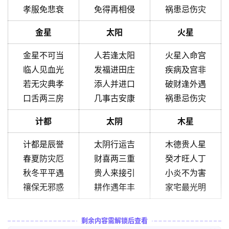
孝服免悲衰
免得再相侵
祸患忌伤灾
金星
太阳
火星
金星不可当
人若逢太阳
火星入命宫
临人见血光
发福进田庄
疾病及宫非
若无灾典孝
添人并进口
破财逢外遇
口舌两三房
几事古安康
祸患忌伤灾
计都
太阴
木星
计都是辰誉
太阴行运吉
木德贵人星
春夏防灾厄
财喜两三重
癸才旺人丁
秋冬平平遇
贵人来接引
小炎不为害
禳保无邪惑
耕作遇年丰
家宅最光明
剩余内容需解锁后查看