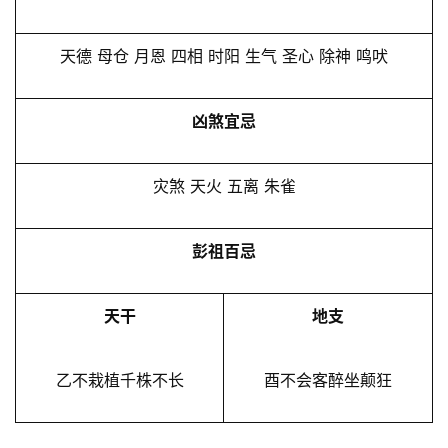
天德 母仓 月恩 四相 时阳 生气 圣心 除神 鸣吠
凶煞宜忌
灾煞 天火 五离 朱雀
彭祖百忌
天干
地支
乙不栽植千株不长
酉不会客醉坐颠狂