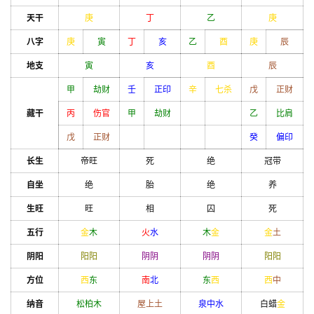
天干
庚
丁
乙
庚
八字
庚
寅
丁
亥
乙
酉
庚
辰
地支
寅
亥
酉
辰
甲
劫财
壬
正印
辛
七杀
戊
正财
藏干
丙
伤官
甲
劫财
乙
比肩
戊
正财
癸
偏印
长生
帝旺
死
绝
冠带
自坐
绝
胎
绝
养
生旺
旺
相
囚
死
五行
金
木
火
水
木
金
金
土
阴阳
阳
阳
阴
阴
阴
阴
阳
阳
方位
西
东
南
北
东
西
西
中
纳音
松柏木
屋上土
泉中水
白蜡
金