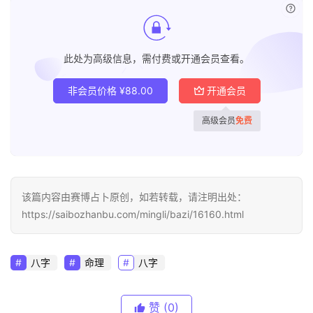
已付
此处为高级信息，需付费或开通会员查看。
非会员价格
¥
88.00
开通会员
高级会员
免费
该篇内容由赛博占卜原创，如若转载，请注明出处：
https://saibozhanbu.com/mingli/bazi/16160.html
八字
命理
八字
赞
(0)