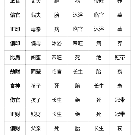
正官
丈夫
绝
病
帝旺
养
首
偏官
偏夫
胎
沐浴
临官
墓
页
正印
母亲
病
临官
沐浴
墓
黄
偏印
偏母
沐浴
帝旺
病
养
历
比肩
闺蜜
帝旺
死
绝
冠带
劫财
同辈
临官
长生
胎
衰
占
卜
食神
孩子
死
胎
长生
衰
伤官
孩子
长生
绝
死
冠带
命
理
登录
注册
正财
钱财
长生
绝
死
冠带
偏财
父亲
死
胎
长生
衰
解