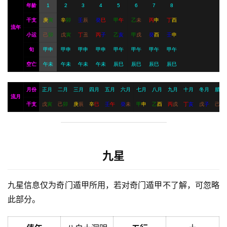
年龄
1
2
3
4
5
6
7
8
干支
庚
寅
辛
卯
壬
辰
癸
巳
甲
午
乙
未
丙
申
丁
酉
流年
小运
己
卯
戊
寅
丁
丑
丙
子
乙
亥
甲
戌
癸
酉
壬
申
旬
甲申
甲申
甲申
甲申
甲午
甲午
甲午
甲午
空亡
午未
午未
午未
午未
辰巳
辰巳
辰巳
辰巳
月份
正月
二月
三月
四月
五月
六月
七月
八月
九月
十月
冬月
腊月
流月
干支
戊
寅
己
卯
庚
辰
辛
巳
壬
午
癸
未
甲
申
乙
酉
丙
戌
丁
亥
戊
子
己
丑
九星
九星信息仅为奇门遁甲所用，若对奇门遁甲不了解，可忽略
此部分。