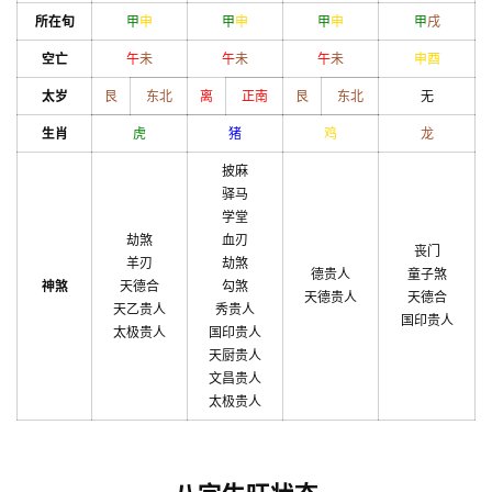
所在旬
甲
申
甲
申
甲
申
甲
戌
空亡
午
未
午
未
午
未
申
酉
太岁
艮
东北
离
正南
艮
东北
无
生肖
虎
猪
鸡
龙
披麻
驿马
学堂
劫煞
血刃
丧门
羊刃
劫煞
德贵人
童子煞
神煞
天德合
勾煞
天德贵人
天德合
天乙贵人
秀贵人
国印贵人
太极贵人
国印贵人
天厨贵人
文昌贵人
太极贵人