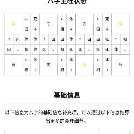
八字生旺状态
←
死
←
休
←
死
庚
丁
乙
庚
囚
→
相
→
囚
→
↑
死
休
休
↑
囚
囚
休
↑
囚
囚
旺
↑
相
囚
↓
相
休
死
↓
相
死
死
↓
旺
死
休
↓
←
休
←
休
←
休
寅
亥
酉
辰
相
→
相
→
相
→
基础信息
以下信息为八字的基础信息补充项，可以通过以下信息推算
出更多的命理细节。