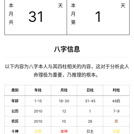
本
天
本
天
31
1
月
月
共
第
八字信息
以下内容为八字本人与其四柱相关的内容，这对于分析此人
命理极为重要，乃推理的根本。
类别
年柱
月柱
日柱
时柱
年龄
1-15
16-30
31-45
46后
公历
2010
12
1
7-9
农历
2010
10
26
辰
十神
正官
食神
日主
正官