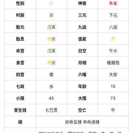
性别
女
神兽
朱雀
时辰
辰
三元
下元
胎元
戊
寅
九运
八运
胎息
庚
辰
值星
开
命宫
戊
寅
日空
午
未
身宫
庚
辰
月相
蛾眉残
四宫
南
六曜
大安
七政
水
年龄
15
小限
45
大限
73
受生钱
七万贯
空亡
午
禄
卯命互禄 辛命进禄