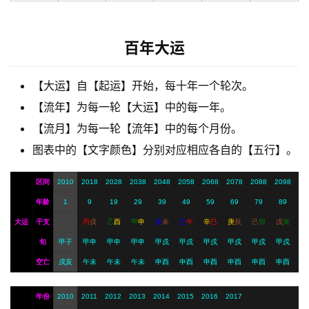
梦
百年大运
A
【大运】自【起运】开始，每十年一个轮次。
I
服
【流年】为每一轮【大运】中的每一年。
务
【流月】为每一轮【流年】中的每个月份。
图表中的【文字颜色】分别对应相应各自的【五行】。
会
区间
2010
2018
2028
2038
2048
2058
2068
2078
2088
2098
员
年龄
1
9
19
29
39
49
59
69
79
89
大运
干支
丙
戌
乙
酉
甲
申
癸
未
壬
午
辛
巳
庚
辰
己
卯
戊
寅
旬
甲子
甲申
甲申
甲申
甲戌
甲戌
甲戌
甲戌
甲戌
甲戌
空亡
戌亥
午未
午未
午未
申酉
申酉
申酉
申酉
申酉
申酉
年份
2010
2011
2012
2013
2014
2015
2016
2017