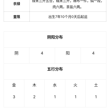
禄米三升五合，糯米三升，棉布一件，绢一段，
衣禄
肉六两，茶盐六两。
童限
出生7年10个月0天后起运
阴阳分布
阴
4
阳
4
五行分布
金
木
水
火
土
3
2
1
1
1