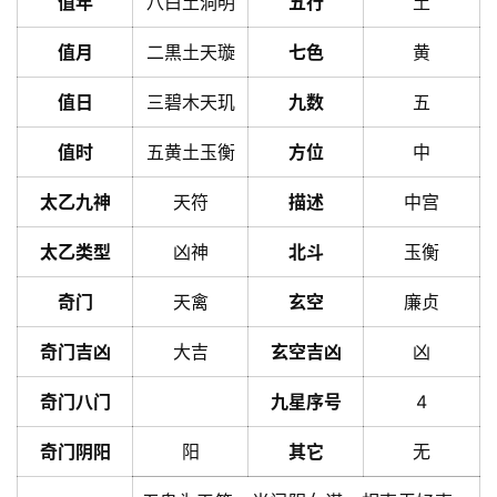
值年
八白土洞明
五行
土
值月
二黒土天璇
七色
黄
值日
三碧木天玑
九数
五
值时
五黄土玉衡
方位
中
太乙九神
天符
描述
中宫
太乙类型
凶神
北斗
玉衡
奇门
天禽
玄空
廉贞
奇门吉凶
大吉
玄空吉凶
凶
奇门八门
九星序号
4
奇门阴阳
阳
其它
无