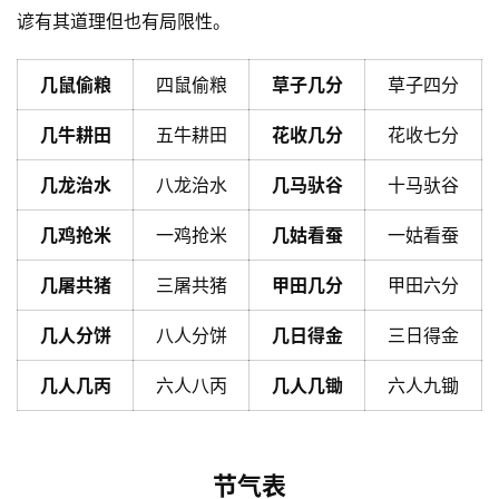
谚有其道理但也有局限性。
几鼠偷粮
四鼠偷粮
草子几分
草子四分
几牛耕田
五牛耕田
花收几分
花收七分
几龙治水
八龙治水
几马驮谷
十马驮谷
几鸡抢米
一鸡抢米
几姑看蚕
一姑看蚕
几屠共猪
三屠共猪
甲田几分
甲田六分
几人分饼
八人分饼
几日得金
三日得金
几人几丙
六人八丙
几人几锄
六人九锄
节气表