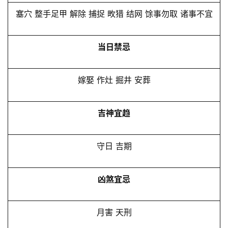
塞穴 整手足甲 解除 捕捉 畋猎 结网 馀事勿取 诸事不宜
当日禁忌
嫁娶 作灶 掘井 安葬
吉神宜趋
守日 吉期
凶煞宜忌
月害 天刑