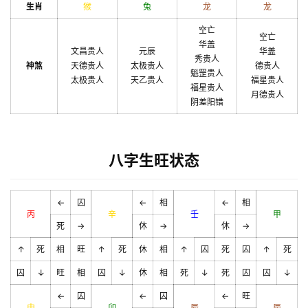
生肖
猴
兔
龙
龙
空亡
空亡
华盖
文昌贵人
元辰
华盖
秀贵人
神煞
天德贵人
太极贵人
德贵人
魁罡贵人
太极贵人
天乙贵人
福星贵人
福星贵人
月德贵人
阴差阳错
八字生旺状态
←
囚
←
相
←
相
丙
辛
壬
甲
死
→
休
→
休
→
↑
死
相
旺
↑
死
休
相
↑
囚
死
囚
↑
死
囚
↓
旺
相
囚
↓
休
相
死
↓
死
囚
囚
↓
←
囚
←
囚
←
旺
申
卯
辰
辰