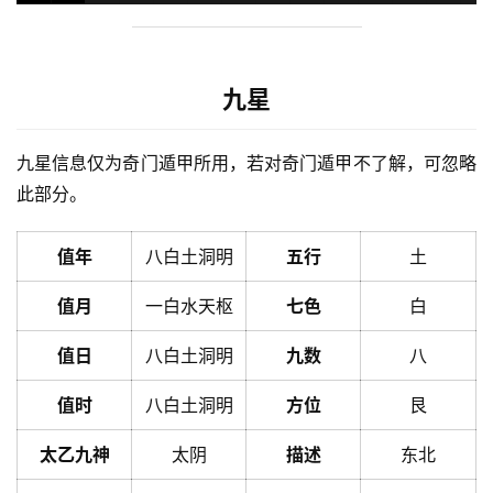
九星
九星信息仅为奇门遁甲所用，若对奇门遁甲不了解，可忽略
此部分。
值年
八白土洞明
五行
土
值月
一白水天枢
七色
白
值日
八白土洞明
九数
八
值时
八白土洞明
方位
艮
太乙九神
太阴
描述
东北