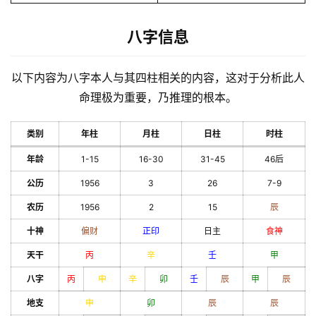
八字信息
以下内容为八字本人与其四柱相关的内容，这对于分析此人
命理极为重要，乃推理的根本。
类别
年柱
月柱
日柱
时柱
年龄
1-15
16-30
31-45
46后
公历
1956
3
26
7-9
农历
1956
2
15
辰
十神
偏财
正印
日主
食神
天干
丙
辛
壬
甲
八字
丙
申
辛
卯
壬
辰
甲
辰
地支
申
卯
辰
辰