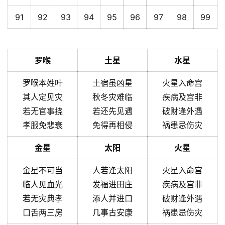
91
92
93
94
95
96
97
98
99
罗喉
土星
水星
罗喉本姓叶
土宿虽凶星
火星入命宫
其人定见灾
秋冬灾难临
疾病及宫非
若无官事挠
若还先见遇
破财逢外遇
孝服免悲衰
免得再相侵
祸患忌伤灾
金星
太阳
火星
金星不可当
人若逢太阳
火星入命宫
临人见血光
发福进田庄
疾病及宫非
若无灾典孝
添人并进口
破财逢外遇
口舌两三房
几事古安康
祸患忌伤灾