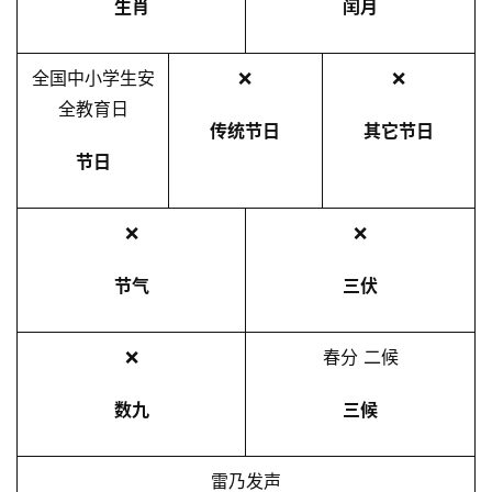
生肖
闰月
全国中小学生安
❌
❌
全教育日
传统节日
其它节日
节日
❌
❌
节气
三伏
❌
春分 二候
数九
三候
雷乃发声