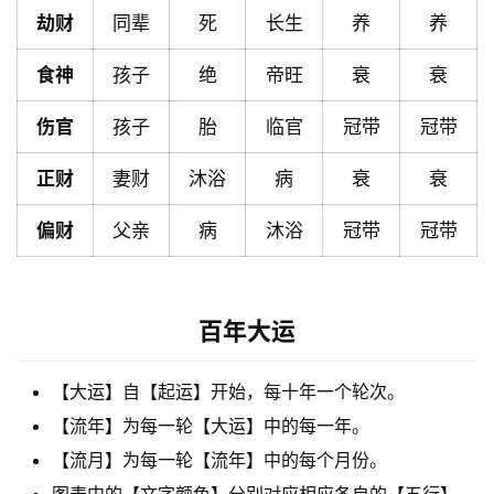
劫财
同辈
死
长生
养
养
黄
历
食神
孩子
绝
帝旺
衰
衰
伤官
孩子
胎
临官
冠带
冠带
占
卜
正财
妻财
沐浴
病
衰
衰
偏财
父亲
病
沐浴
冠带
冠带
命
理
登录
注册
百年大运
解
【大运】自【起运】开始，每十年一个轮次。
梦
【流年】为每一轮【大运】中的每一年。
【流月】为每一轮【流年】中的每个月份。
A