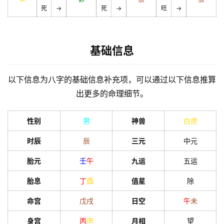
死
→
死
→
旺
→
基础信息
以下信息为八字的基础信息补充项，可以通过以下信息推算
出更多的命理细节。
性别
男
神兽
白虎
时辰
辰
三元
中元
胎元
壬
午
九运
五运
胎息
丁
酉
值星
除
命宫
戊
戌
日空
午
未
身宫
丙
申
月相
望