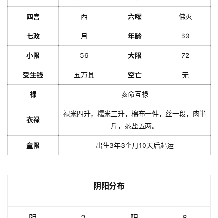
四宫
西
六曜
佛灭
七政
月
年龄
69
小限
56
大限
72
受生钱
五万贯
空亡
无
禄
亥命互禄
禄米四升，糯米三升，棉布一件，丝一段，肉半
衣禄
斤，茶盐五两。
童限
出生3年3个月10天后起运
阴阳分布
阴
2
阳
6