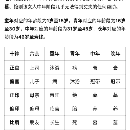
墓
、
绝
则该女人中年阶段几乎无法得到丈夫的任何帮助。
童年
对应的年龄段为
1岁至15岁
，
青年
对应的年龄段为
16岁
至30岁
，
中年
对应的年龄段为
31岁至45岁
，
晚年
对应的年
龄段为
46岁至寿终
。
十神
六亲
童年
青年
中年
晚年
正官
上司
沐浴
病
衰
衰
偏官
儿子
病
沐浴
冠带
冠带
正印
母亲
帝旺
绝
墓
墓
首
偏印
偏母
临官
胎
养
养
页
比肩
朋友
长生
死
墓
墓