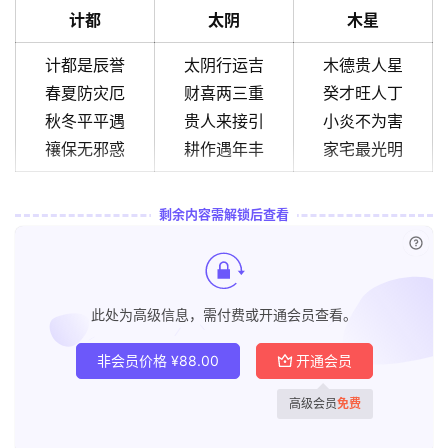
计都
太阴
木星
计都是辰誉
太阴行运吉
木德贵人星
春夏防灾厄
财喜两三重
癸才旺人丁
秋冬平平遇
贵人来接引
小炎不为害
禳保无邪惑
耕作遇年丰
家宅最光明
剩余内容需解锁后查看
已付
此处为高级信息，需付费或开通会员查看。
非会员价格
¥
88.00
开通会员
高级会员
免费