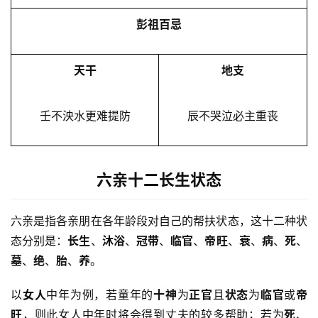
彭祖百忌
天干
地支
壬不泱水更难提防
辰不哭泣必主重丧
六亲十二长生状态
六亲是指各亲朋在各年龄段对自己的帮扶状态，这十二种状
态分别是：
长生
、
沐浴
、
冠带
、
临官
、
帝旺
、
衰
、
病
、
死
、
墓
、
绝
、
胎
、
养
。
以
女人
中年为例，若童年的
十神
为
正官
且
状态
为
临官
或
帝
旺
，则此女人中年时将会得到丈夫的较多帮助；若为
死
、