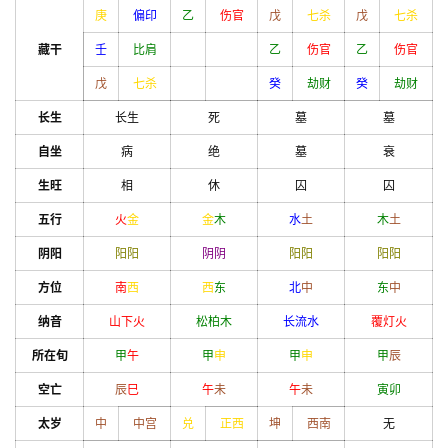
庚
偏印
乙
伤官
戊
七杀
戊
七杀
藏干
壬
比肩
乙
伤官
乙
伤官
戊
七杀
癸
劫财
癸
劫财
长生
长生
死
墓
墓
自坐
病
绝
墓
衰
生旺
相
休
囚
囚
五行
火
金
金
木
水
土
木
土
阴阳
阳
阳
阴
阴
阳
阳
阳
阳
方位
南
西
西
东
北
中
东
中
纳音
山下火
松柏木
长流水
覆灯火
所在旬
甲
午
甲
申
甲
申
甲
辰
空亡
辰
巳
午
未
午
未
寅
卯
太岁
中
中宫
兑
正西
坤
西南
无