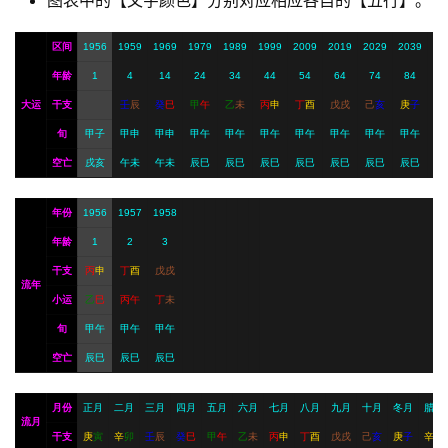
图表中的【文字颜色】分别对应相应各自的【五行】。
I
服
区间
1956
1959
1969
1979
1989
1999
2009
2019
2029
2039
务
年龄
1
4
14
24
34
44
54
64
74
84
大运
干支
壬
辰
癸
巳
甲
午
乙
未
丙
申
丁
酉
戊
戌
己
亥
庚
子
旬
甲子
甲申
甲申
甲午
甲午
甲午
甲午
甲午
甲午
甲午
会
员
空亡
戌亥
午未
午未
辰巳
辰巳
辰巳
辰巳
辰巳
辰巳
辰巳
年份
1956
1957
1958
年龄
1
2
3
干支
丙
申
丁
酉
戊
戌
流年
小运
乙
巳
丙
午
丁
未
旬
甲午
甲午
甲午
空亡
辰巳
辰巳
辰巳
月份
正月
二月
三月
四月
五月
六月
七月
八月
九月
十月
冬月
腊月
流月
干支
庚
寅
辛
卯
壬
辰
癸
巳
甲
午
乙
未
丙
申
丁
酉
戊
戌
己
亥
庚
子
辛
丑