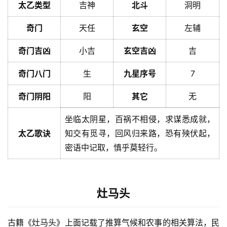
太乙类型
吉神
北斗
洞明
奇门
天任
玄空
左辅
奇门吉凶
小吉
玄空吉凶
吉
奇门八门
生
九星序号
7
奇门阴阳
阳
其它
无
坐临太阴星，百祸不相侵，求谋悉成就，
太乙歌诀
知交有觅寻，回风归来路，恐有殃伏起，
密语中记取，慎乎莫轻行。
灶马头
古籍《灶马头》上面记载了推算气候和农事的相关算法，民