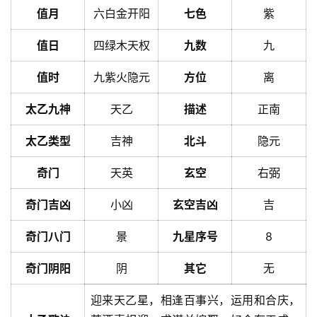
值月
六白金开阳
七色
紫
值日
四绿木天权
九数
九
值时
九紫火隐元
方位
离
太乙九神
天乙
描述
正南
太乙类型
吉神
北斗
隐元
奇门
天英
玄空
右弼
奇门吉凶
小凶
玄空吉凶
吉
奇门八门
景
九星序号
8
奇门阴阳
阴
其它
无
迎来天乙星，相逢百事兴，运用和合庆，