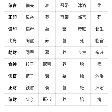
首
偏官
偏夫
衰
冠带
沐浴
绝
页
正印
母亲
养
冠带
临官
死
偏印
偏母
墓
衰
帝旺
长生
黄
历
比肩
闺蜜
养
墓
死
临官
劫财
同辈
墓
养
长生
帝旺
占
卜
食神
孩子
冠带
养
胎
病
伤官
孩子
衰
墓
绝
沐浴
命
正财
钱财
衰
墓
绝
沐浴
理
登录
注册
偏财
父亲
冠带
养
胎
病
解