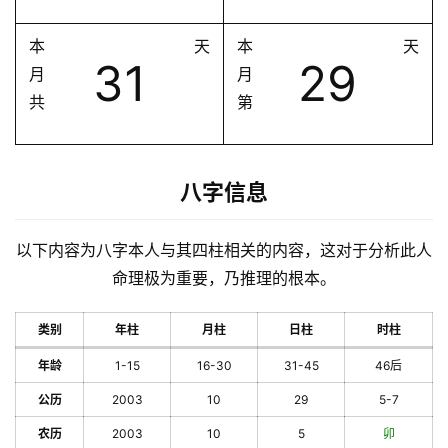
本
天
本
天
31
29
月
月
共
第
八字信息
以下内容为八字本人与其四柱相关的内容，这对于分析此人
命理极为重要，乃推理的根本。
类别
年柱
月柱
日柱
时柱
年龄
1-15
16-30
31-45
46后
公历
2003
10
29
5-7
农历
2003
10
5
卯