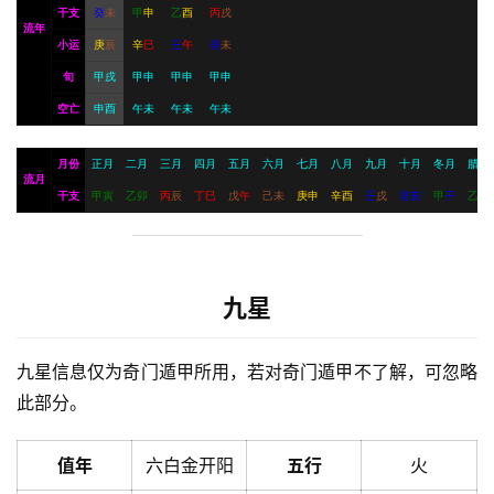
干支
癸
未
甲
申
乙
酉
丙
戌
流年
小运
庚
辰
辛
巳
壬
午
癸
未
旬
甲戌
甲申
甲申
甲申
空亡
申酉
午未
午未
午未
月份
正月
二月
三月
四月
五月
六月
七月
八月
九月
十月
冬月
腊月
流月
干支
甲
寅
乙
卯
丙
辰
丁
巳
戊
午
己
未
庚
申
辛
酉
壬
戌
癸
亥
甲
子
乙
丑
九星
九星信息仅为奇门遁甲所用，若对奇门遁甲不了解，可忽略
此部分。
值年
六白金开阳
五行
火