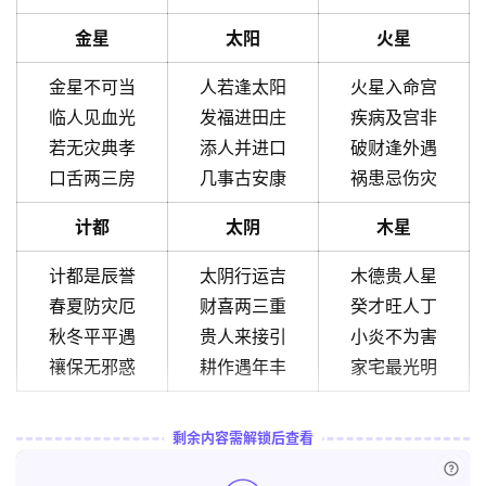
金星
太阳
火星
金星不可当
人若逢太阳
火星入命宫
临人见血光
发福进田庄
疾病及宫非
若无灾典孝
添人并进口
破财逢外遇
口舌两三房
几事古安康
祸患忌伤灾
计都
太阴
木星
计都是辰誉
太阴行运吉
木德贵人星
春夏防灾厄
财喜两三重
癸才旺人丁
秋冬平平遇
贵人来接引
小炎不为害
禳保无邪惑
耕作遇年丰
家宅最光明
剩余内容需解锁后查看
已付