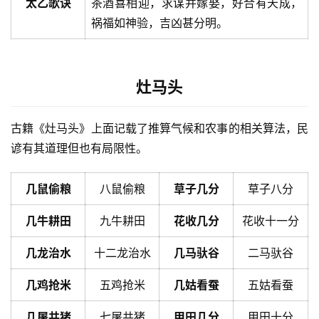
太乙歌诀
茶酒喜相迎，求谋并嫁娶，好合有天成，
祸福如神验，吉凶甚分明。
灶马头
古籍《灶马头》上面记载了推算气候和农事的相关算法，民
谚有其道理但也有局限性。
几鼠偷粮
八鼠偷粮
草子几分
草子八分
几牛耕田
九牛耕田
花收几分
花收十一分
几龙治水
十二龙治水
几马驮谷
二马驮谷
几鸡抢米
五鸡抢米
几姑看蚕
五姑看蚕
几屠共猪
七屠共猪
甲田几分
甲田十分