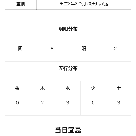
童限
出生3年3个月20天后起运
阴阳分布
阴
6
阳
2
五行分布
金
木
水
火
土
0
2
3
0
3
当日宜忌