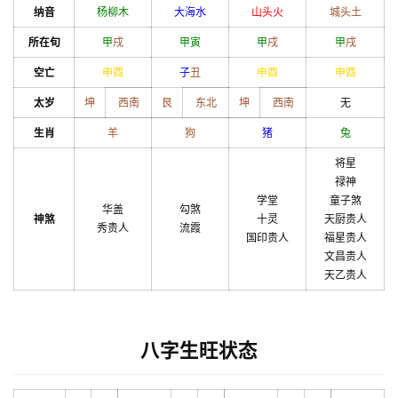
纳音
杨柳木
大海水
山头火
城头土
所在旬
甲
戌
甲
寅
甲
戌
甲
戌
空亡
申
酉
子
丑
申
酉
申
酉
太岁
坤
西南
艮
东北
坤
西南
无
生肖
羊
狗
猪
兔
将星
禄神
学堂
童子煞
华盖
勾煞
神煞
十灵
天厨贵人
秀贵人
流霞
国印贵人
福星贵人
文昌贵人
天乙贵人
八字生旺状态