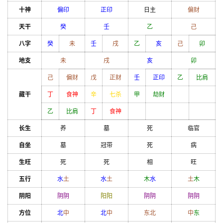
十神
偏印
正印
日主
偏财
天干
癸
壬
乙
己
八字
癸
未
壬
戌
乙
亥
己
卯
地支
未
戌
亥
卯
己
偏财
戊
正财
壬
正印
乙
比肩
藏干
丁
食神
辛
七杀
甲
劫财
乙
比肩
丁
食神
长生
养
墓
死
临官
自坐
墓
冠带
死
病
生旺
死
死
相
旺
五行
水
土
水
土
木
水
土
木
阴阳
阴
阴
阳
阳
阴
阴
阴
阴
方位
北
中
北
中
东北
中
东