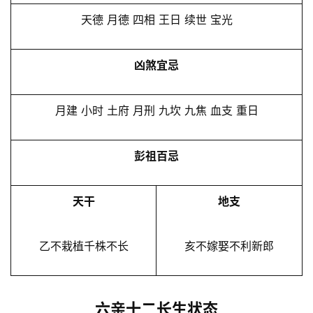
天德 月德 四相 王日 续世 宝光
凶煞宜忌
月建 小时 土府 月刑 九坎 九焦 血支 重日
彭祖百忌
天干
地支
乙不栽植千株不长
亥不嫁娶不利新郎
六亲十二长生状态