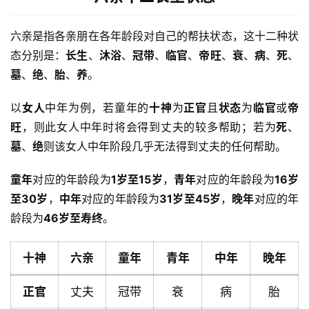
六亲是指各亲朋在各年龄段对自己的帮扶状态，这十二种状
态分别是：
长生
、
沐浴
、
冠带
、
临官
、
帝旺
、
衰
、
病
、
死
、
墓
、
绝
、
胎
、
养
。
以
女人
中年为例，若童年的
十神
为
正官
且
状态
为
临官
或
帝
旺
，则此女人中年时将会得到丈夫的较多帮助；若为
死
、
墓
、
绝
则该女人中年阶段几乎无法得到丈夫的任何帮助。
童年
对应的年龄段为
1岁至15岁
，
青年
对应的年龄段为
16岁
至30岁
，
中年
对应的年龄段为
31岁至45岁
，
晚年
对应的年
龄段为
46岁至寿终
。
十神
六亲
童年
青年
中年
晚年
正官
丈夫
冠带
衰
病
胎