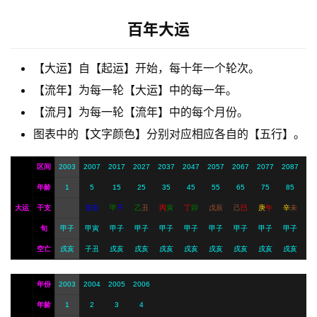
梦
百年大运
A
【大运】自【起运】开始，每十年一个轮次。
I
【流年】为每一轮【大运】中的每一年。
服
【流月】为每一轮【流年】中的每个月份。
务
图表中的【文字颜色】分别对应相应各自的【五行】。
会
区间
2003
2007
2017
2027
2037
2047
2057
2067
2077
2087
员
年龄
1
5
15
25
35
45
55
65
75
85
大运
干支
癸
亥
甲
子
乙
丑
丙
寅
丁
卯
戊
辰
己
巳
庚
午
辛
未
旬
甲子
甲寅
甲子
甲子
甲子
甲子
甲子
甲子
甲子
甲子
空亡
戌亥
子丑
戌亥
戌亥
戌亥
戌亥
戌亥
戌亥
戌亥
戌亥
年份
2003
2004
2005
2006
年龄
1
2
3
4