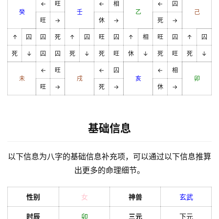
←
旺
←
相
←
囚
癸
壬
乙
己
旺
→
休
→
死
→
↑
囚
囚
死
↑
囚
旺
囚
↑
相
旺
囚
↑
囚
死
↓
囚
囚
死
↓
死
旺
休
↓
死
旺
死
↓
←
旺
←
囚
←
相
未
戌
亥
卯
旺
→
死
→
休
→
基础信息
以下信息为八字的基础信息补充项，可以通过以下信息推算
出更多的命理细节。
性别
女
神兽
玄武
时辰
卯
三元
下元