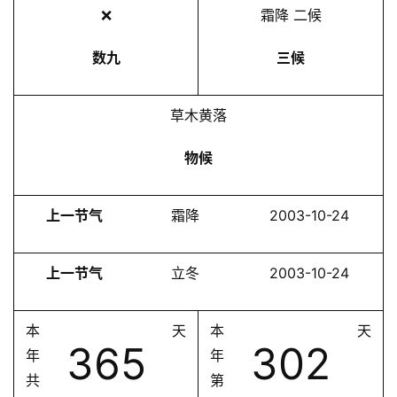
❌
霜降 二候
数九
三候
草木黄落
物候
上一节气
霜降
2003-10-24
上一节气
立冬
2003-10-24
本
天
本
天
365
302
年
年
共
第