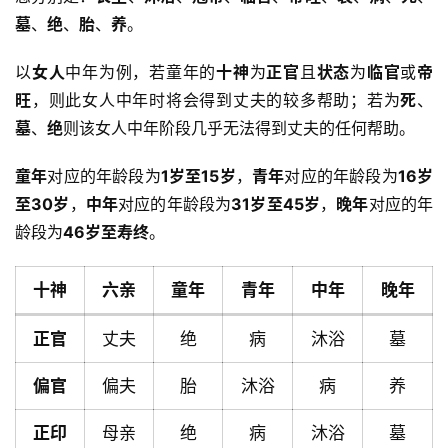
墓
、
绝
、
胎
、
养
。
以
女人
中年为例，若童年的
十神
为
正官
且
状态
为
临官
或
帝
旺
，则此女人中年时将会得到丈夫的较多帮助；若为
死
、
墓
、
绝
则该女人中年阶段几乎无法得到丈夫的任何帮助。
童年
对应的年龄段为
1岁至15岁
，
青年
对应的年龄段为
16岁
至30岁
，
中年
对应的年龄段为
31岁至45岁
，
晚年
对应的年
龄段为
46岁至寿终
。
十神
六亲
童年
青年
中年
晚年
正官
丈夫
绝
病
沐浴
墓
偏官
偏夫
胎
沐浴
病
养
首
正印
母亲
绝
病
沐浴
墓