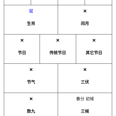
鼠
❌
生肖
闰月
❌
❌
❌
节日
传统节日
其它节日
❌
❌
节气
三伏
❌
春分 初候
数九
三候