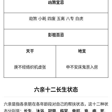
凶煞宜忌
劫煞 小耗 四废 五离 八专 白虎
彭祖百忌
天干
地支
庚不经络织机虚张
申不安床鬼祟入房
六亲十二长生状态
六亲是指各亲朋在各年龄段对自己的帮扶状态，这十二种状
态分别是：
长生
、
沐浴
、
冠带
、
临官
、
帝旺
、
衰
、
病
、
死
、