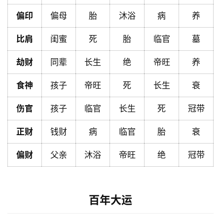
页
偏印
偏母
胎
沐浴
病
养
比肩
闺蜜
死
胎
临官
墓
黄
历
劫财
同辈
长生
绝
帝旺
养
食神
孩子
帝旺
死
长生
衰
占
卜
伤官
孩子
临官
长生
死
冠带
正财
钱财
病
临官
胎
衰
命
理
登录
注册
偏财
父亲
沐浴
帝旺
绝
冠带
解
百年大运
梦