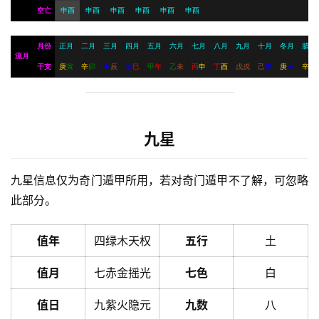
空亡
申酉
申酉
申酉
申酉
申酉
申酉
月份
正月
二月
三月
四月
五月
六月
七月
八月
九月
十月
冬月
腊月
流月
干支
庚
寅
辛
卯
壬
辰
癸
巳
甲
午
乙
未
丙
申
丁
酉
戊
戌
己
亥
庚
子
辛
丑
九星
九星信息仅为奇门遁甲所用，若对奇门遁甲不了解，可忽略
此部分。
值年
四绿木天权
五行
土
值月
七赤金摇光
七色
白
值日
九紫火隐元
九数
八