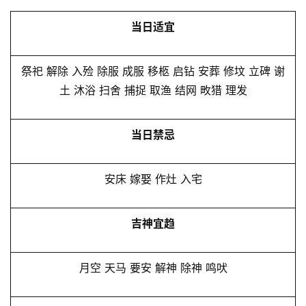
当日适宜
祭祀 解除 入殓 除服 成服 移柩 启钻 安葬 修坟 立碑 谢
土 沐浴 扫舍 捕捉 取渔 结网 畋猎 理发
当日禁忌
安床 嫁娶 作灶 入宅
吉神宜趋
月空 天马 要安 解神 除神 鸣吠