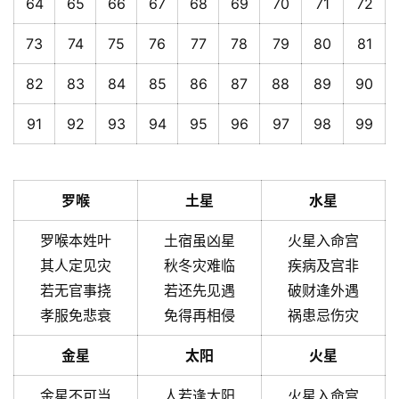
64
65
66
67
68
69
70
71
72
73
74
75
76
77
78
79
80
81
82
83
84
85
86
87
88
89
90
91
92
93
94
95
96
97
98
99
罗喉
土星
水星
罗喉本姓叶
土宿虽凶星
火星入命宫
其人定见灾
秋冬灾难临
疾病及宫非
若无官事挠
若还先见遇
破财逢外遇
孝服免悲衰
免得再相侵
祸患忌伤灾
金星
太阳
火星
金星不可当
人若逢太阳
火星入命宫