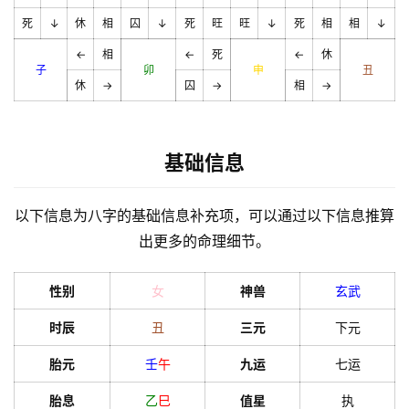
死
↓
休
相
囚
↓
死
旺
旺
↓
死
相
相
↓
←
相
←
死
←
休
子
卯
申
丑
休
→
囚
→
相
→
基础信息
以下信息为八字的基础信息补充项，可以通过以下信息推算
出更多的命理细节。
性别
女
神兽
玄武
时辰
丑
三元
下元
胎元
壬
午
九运
七运
胎息
乙
巳
值星
执