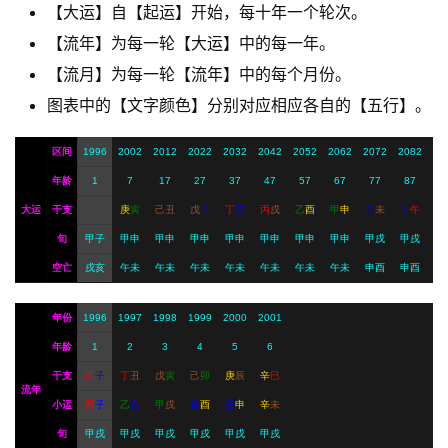
【大运】自【起运】开始，每十年一个轮次。
【流年】为每一轮【大运】中的每一年。
A
I
【流月】为每一轮【流年】中的每个月份。
服
图表中的【文字颜色】分别对应相应各自的【五行】。
务
区间
1996
2002
2012
2022
2032
2042
2052
2062
2072
2082
年龄
1
7
17
27
37
47
57
67
77
87
会
大运
干支
庚
寅
己
丑
戊
子
丁
亥
丙
戌
乙
酉
甲
申
癸
未
壬
午
员
旬
甲子
甲申
甲申
甲申
甲申
甲申
甲申
甲申
甲戌
甲戌
空亡
戌亥
午未
午未
午未
午未
午未
午未
午未
申酉
申酉
年份
1996
1997
1998
1999
2000
2001
年龄
1
2
3
4
5
6
干支
丙
子
丁
丑
戊
寅
己
卯
庚
辰
辛
巳
流年
小运
丙
子
乙
亥
甲
戌
癸
酉
壬
申
辛
未
旬
甲戌
甲戌
甲戌
甲戌
甲戌
甲戌