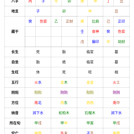
八字
丙
子
辛
卯
庚
申
丁
丑
地支
子
卯
申
丑
癸
伤官
乙
正财
庚
比肩
己
正印
藏干
壬
食神
癸
伤官
戊
偏印
辛
劫财
长生
死
胎
临官
墓
自坐
胎
绝
临官
墓
生旺
休
死
旺
相
五行
火
水
金
木
金
金
火
土
阴阳
阳
阳
阴
阴
阳
阳
阴
阴
方位
南
北
西
东
西
西
南
中
纳音
涧下水
松柏木
石榴木
涧下水
所在旬
甲
戌
甲
申
甲
寅
甲
戌
空亡
申
酉
午
未
子
丑
申
酉