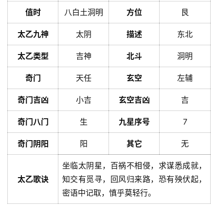
值时
八白土洞明
方位
艮
太乙九神
太阴
描述
东北
太乙类型
吉神
北斗
洞明
奇门
天任
玄空
左辅
奇门吉凶
小吉
玄空吉凶
吉
奇门八门
生
九星序号
7
奇门阴阳
阳
其它
无
坐临太阴星，百祸不相侵，求谋悉成就，
太乙歌诀
知交有觅寻，回风归来路，恐有殃伏起，
密语中记取，慎乎莫轻行。