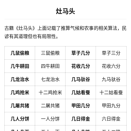
灶马头
古籍《灶马头》上面记载了推算气候和农事的相关算法，民
谚有其道理但也有局限性。
几鼠偷粮
三鼠偷粮
草子几分
草子三分
几牛耕田
四牛耕田
花收几分
花收六分
几龙治水
七龙治水
几马驮谷
九马驮谷
几鸡抢米
十二鸡抢米
几姑看蚕
十二姑看蚕
几屠共猪
二屠共猪
甲田几分
甲田九分
几人分饼
一人分饼
几日得金
六日得金