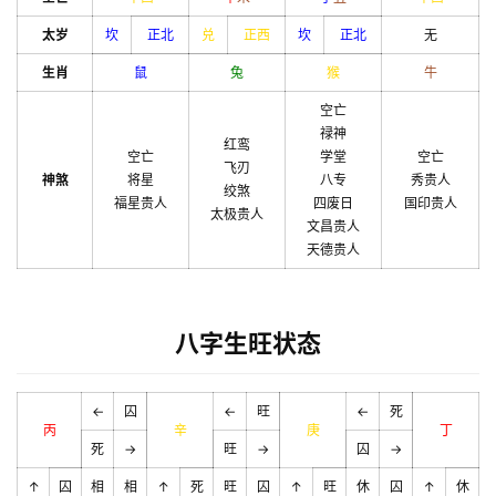
太岁
坎
正北
兑
正西
坎
正北
无
生肖
鼠
兔
猴
牛
空亡
禄神
红鸾
空亡
学堂
空亡
飞刃
神煞
将星
八专
秀贵人
绞煞
福星贵人
四废日
国印贵人
太极贵人
文昌贵人
天德贵人
八字生旺状态
←
囚
←
旺
←
死
丙
辛
庚
丁
死
→
旺
→
囚
→
↑
囚
相
相
↑
死
旺
囚
↑
旺
休
囚
↑
休