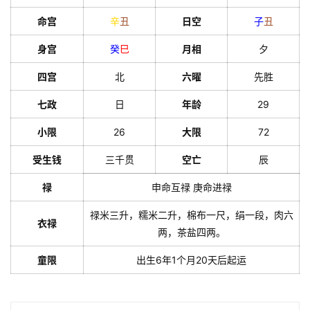
命宫
辛
丑
日空
子
丑
身宫
癸
巳
月相
夕
四宫
北
六曜
先胜
七政
日
年龄
29
小限
26
大限
72
受生钱
三千贯
空亡
辰
禄
申命互禄 庚命进禄
禄米三升，糯米二升，棉布一尺，绢一段，肉六
衣禄
两，茶盐四两。
童限
出生6年1个月20天后起运