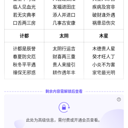
临人见血光
发福进田庄
疾病及宫非
若无灾典孝
添人并进口
破财逢外遇
口舌两三房
几事古安康
祸患忌伤灾
计都
太阴
木星
计都是辰誉
太阴行运吉
木德贵人星
春夏防灾厄
财喜两三重
癸才旺人丁
秋冬平平遇
贵人来接引
小炎不为害
禳保无邪惑
耕作遇年丰
家宅最光明
剩余内容需解锁后查看
已付
此处为高级信息，需付费或开通会员查看。