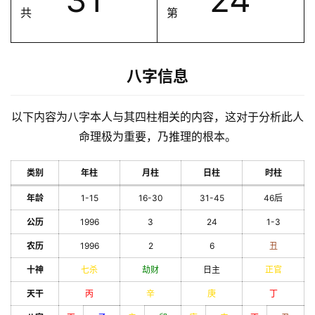
共
第
八字信息
以下内容为八字本人与其四柱相关的内容，这对于分析此人
命理极为重要，乃推理的根本。
类别
年柱
月柱
日柱
时柱
年龄
1-15
16-30
31-45
46后
公历
1996
3
24
1-3
农历
1996
2
6
丑
十神
七杀
劫财
日主
正官
天干
丙
辛
庚
丁