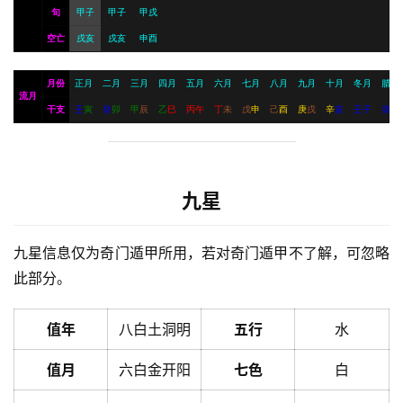
旬
甲子
甲子
甲戌
空亡
戌亥
戌亥
申酉
月份
正月
二月
三月
四月
五月
六月
七月
八月
九月
十月
冬月
腊月
流月
干支
壬
寅
癸
卯
甲
辰
乙
巳
丙
午
丁
未
戊
申
己
酉
庚
戌
辛
亥
壬
子
癸
丑
九星
九星信息仅为奇门遁甲所用，若对奇门遁甲不了解，可忽略
此部分。
值年
八白土洞明
五行
水
值月
六白金开阳
七色
白