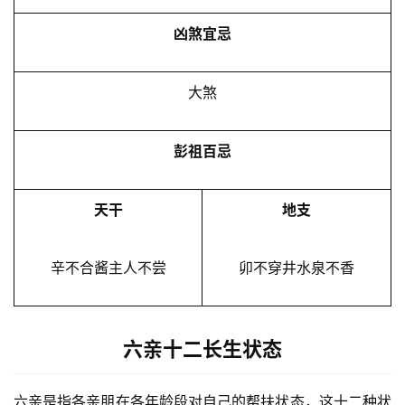
凶煞宜忌
大煞
彭祖百忌
天干
地支
辛不合酱主人不尝
卯不穿井水泉不香
六亲十二长生状态
六亲是指各亲朋在各年龄段对自己的帮扶状态，这十二种状