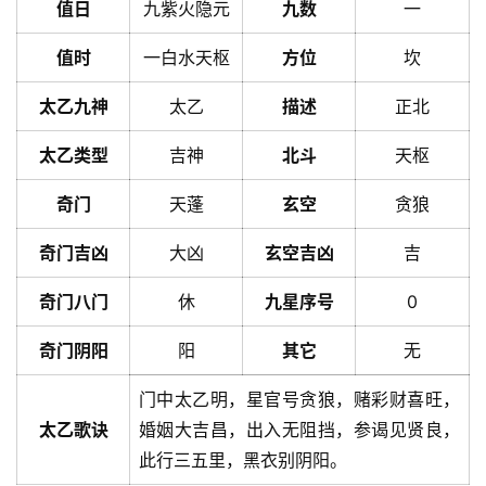
值日
九紫火隐元
九数
一
值时
一白水天枢
方位
坎
太乙九神
太乙
描述
正北
太乙类型
吉神
北斗
天枢
奇门
天蓬
玄空
贪狼
奇门吉凶
大凶
玄空吉凶
吉
奇门八门
休
九星序号
0
奇门阴阳
阳
其它
无
门中太乙明，星官号贪狼，赌彩财喜旺，
太乙歌诀
婚姻大吉昌，出入无阻挡，参谒见贤良，
此行三五里，黑衣别阴阳。