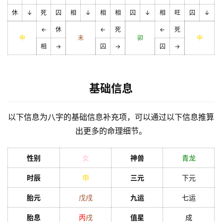
休
↓
死
囚
相
↓
相
相
囚
↓
相
旺
囚
↓
←
休
←
死
←
死
申
未
卯
申
相
→
囚
→
囚
→
基础信息
以下信息为八字的基础信息补充项，可以通过以下信息推算
出更多的命理细节。
性别
女
神兽
青龙
时辰
申
三元
下元
胎元
戊
戌
九运
七运
胎息
丙
戌
值星
成