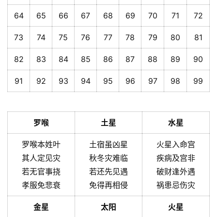
64
65
66
67
68
69
70
71
72
73
74
75
76
77
78
79
80
81
82
83
84
85
86
87
88
89
90
91
92
93
94
95
96
97
98
99
罗喉
土星
水星
罗喉本姓叶
土宿虽凶星
火星入命宫
其人定见灾
秋冬灾难临
疾病及宫非
若无官事挠
若还先见遇
破财逢外遇
孝服免悲衰
免得再相侵
祸患忌伤灾
金星
太阳
火星