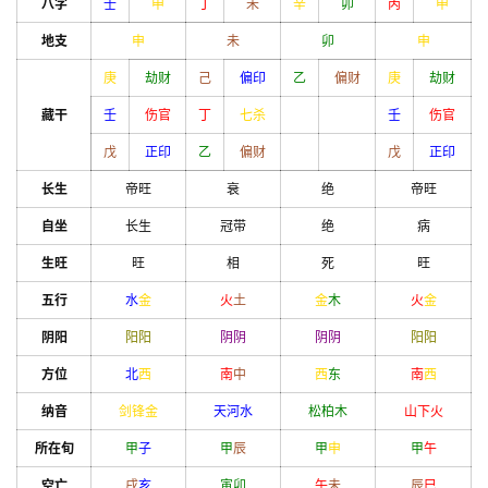
八字
壬
申
丁
未
辛
卯
丙
申
地支
申
未
卯
申
庚
劫财
己
偏印
乙
偏财
庚
劫财
藏干
壬
伤官
丁
七杀
壬
伤官
戊
正印
乙
偏财
戊
正印
长生
帝旺
衰
绝
帝旺
自坐
长生
冠带
绝
病
生旺
旺
相
死
旺
五行
水
金
火
土
金
木
火
金
阴阳
阳
阳
阴
阴
阴
阴
阳
阳
方位
北
西
南
中
西
东
南
西
纳音
剑锋金
天河水
松柏木
山下火
所在旬
甲
子
甲
辰
甲
申
甲
午
空亡
戌
亥
寅
卯
午
未
辰
巳