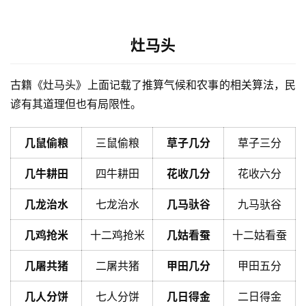
灶马头
古籍《灶马头》上面记载了推算气候和农事的相关算法，民
谚有其道理但也有局限性。
几鼠偷粮
三鼠偷粮
草子几分
草子三分
几牛耕田
四牛耕田
花收几分
花收六分
几龙治水
七龙治水
几马驮谷
九马驮谷
几鸡抢米
十二鸡抢米
几姑看蚕
十二姑看蚕
几屠共猪
二屠共猪
甲田几分
甲田五分
几人分饼
七人分饼
几日得金
二日得金