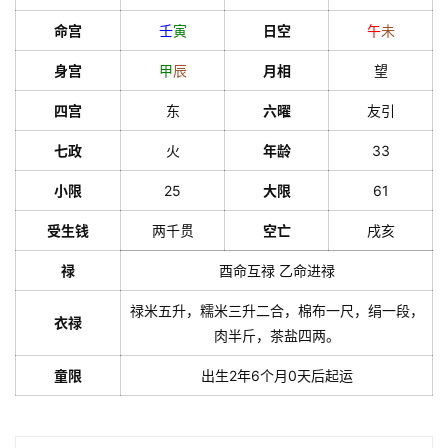
命宫
壬
寅
日空
午
未
身宫
甲
辰
月相
望
四宫
东
六曜
友引
七政
火
年龄
33
小限
25
大限
61
受生钱
两千贯
空亡
戌亥
禄
酉命互禄 乙命进禄
禄米五升，糯米三升二合，棉布一尺，绢一段，
衣禄
肉半斤，茶盐四两。
童限
出生2年6个月0天后起运