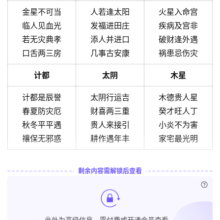
金星不可当
人若逢太阳
火星入命宫
临人见血光
发福进田庄
疾病及宫非
若无灾典孝
添人并进口
破财逢外遇
口舌两三房
几事古安康
祸患忌伤灾
计都
太阴
木星
计都是辰誉
太阴行运吉
木德贵人星
春夏防灾厄
财喜两三重
癸才旺人丁
秋冬平平遇
贵人来接引
小炎不为害
禳保无邪惑
耕作遇年丰
家宅最光明
剩余内容需解锁后查看
已付
此处为高级信息，需付费或开通会员查看。