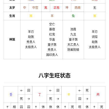
太岁
中
中宫
离
正南
坤
西南
无
生肖
猴
羊
兔
猴
空亡
寡宿
流霞
羊刃
羊刃
红鸾
九丑
劫煞
词馆
神煞
华盖
童子煞
秀贵人
劫煞
童子煞
天乙贵人
太极贵人
太极贵人
秀贵人
阴差阳错
国印贵人
八字生旺状态
←
囚
←
囚
←
死
壬
丁
辛
丙
死
→
死
→
囚
→
↑
相
囚
囚
↑
休
休
休
↑
死
旺
休
↑
死