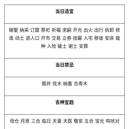
当日适宜
嫁娶 纳采 订盟 祭祀 祈福 求嗣 开光 出火 出行 拆卸 修
造 动土 进人口 开市 交易 立券 挂匾 入宅 移徙 安床 栽
种 入殓 破土 谢土 安葬
当日禁忌
掘井 伐木 纳畜 合寿木
吉神宜趋
母仓 月恩 三合 临日 天喜 天医 敬安 五合 宝光 鸣吠对