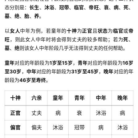
态分别是：
长生
、
沐浴
、
冠带
、
临官
、
帝旺
、
衰
、
病
、
死
、
墓
、
绝
、
胎
、
养
。
以
女人
中年为例，若童年的
十神
为
正官
且
状态
为
临官
或
帝
旺
，则此女人中年时将会得到丈夫的较多帮助；若为
死
、
墓
、
绝
则该女人中年阶段几乎无法得到丈夫的任何帮助。
童年
对应的年龄段为
1岁至15岁
，
青年
对应的年龄段为
16岁
至30岁
，
中年
对应的年龄段为
31岁至45岁
，
晚年
对应的年
龄段为
46岁至寿终
。
十神
六亲
童年
青年
中年
晚年
正官
丈夫
病
衰
沐浴
病
偏官
偏夫
沐浴
冠带
病
沐浴
首