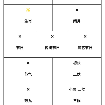
猴
❌
生肖
闰月
❌
❌
❌
节日
传统节日
其它节日
❌
初伏
节气
三伏
❌
小暑 二候
数九
三候