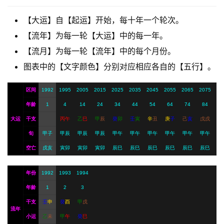
【大运】自【起运】开始，每十年一个轮次。
A
【流年】为每一轮【大运】中的每一年。
I
【流月】为每一轮【流年】中的每个月份。
服
务
图表中的【文字颜色】分别对应相应各自的【五行】。
区间
1992
1995
2005
2015
2025
2035
2045
2055
2065
2075
会
年龄
1
4
14
24
34
44
54
64
74
84
员
大运
干支
丙
午
乙
巳
甲
辰
癸
卯
壬
寅
辛
丑
庚
子
己
亥
戊
戌
旬
甲子
甲辰
甲辰
甲辰
甲午
甲午
甲午
甲午
甲午
甲午
空亡
戌亥
寅卯
寅卯
寅卯
辰巳
辰巳
辰巳
辰巳
辰巳
辰巳
年份
1992
1993
1994
年龄
1
2
3
干支
壬
申
癸
酉
甲
戌
流年
小运
乙
未
甲
午
癸
巳