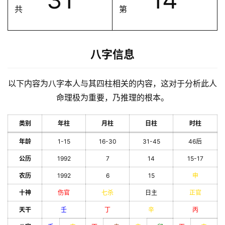
共
第
八字信息
以下内容为八字本人与其四柱相关的内容，这对于分析此人
命理极为重要，乃推理的根本。
类别
年柱
月柱
日柱
时柱
年龄
1-15
16-30
31-45
46后
公历
1992
7
14
15-17
农历
1992
6
15
申
十神
伤官
七杀
日主
正官
天干
壬
丁
辛
丙