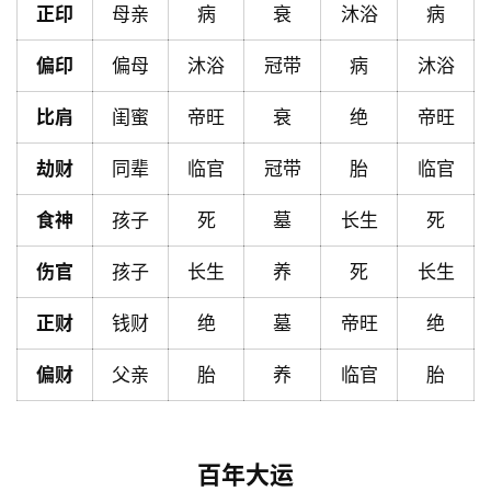
正印
母亲
病
衰
沐浴
病
页
偏印
偏母
沐浴
冠带
病
沐浴
黄
比肩
闺蜜
帝旺
衰
绝
帝旺
历
劫财
同辈
临官
冠带
胎
临官
占
食神
孩子
死
墓
长生
死
卜
伤官
孩子
长生
养
死
长生
正财
钱财
绝
墓
帝旺
绝
命
理
登录
注册
偏财
父亲
胎
养
临官
胎
解
梦
百年大运