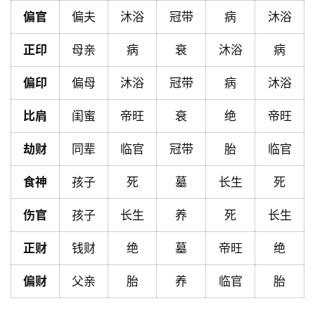
首
偏官
偏夫
沐浴
冠带
病
沐浴
页
正印
母亲
病
衰
沐浴
病
偏印
偏母
沐浴
冠带
病
沐浴
黄
历
比肩
闺蜜
帝旺
衰
绝
帝旺
劫财
同辈
临官
冠带
胎
临官
占
卜
食神
孩子
死
墓
长生
死
伤官
孩子
长生
养
死
长生
命
正财
钱财
绝
墓
帝旺
绝
理
登录
注册
偏财
父亲
胎
养
临官
胎
解