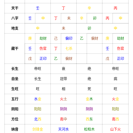
天干
壬
丁
辛
丙
八字
壬
申
丁
未
辛
卯
丙
申
地支
申
未
卯
申
庚
劫财
己
偏印
乙
偏财
庚
劫财
藏干
壬
伤官
丁
七杀
壬
伤官
戊
正印
乙
偏财
戊
正印
长生
帝旺
衰
绝
帝旺
自坐
长生
冠带
绝
病
生旺
旺
相
死
旺
五行
水
金
火
土
金
木
火
金
阴阳
阳
阳
阴
阴
阴
阴
阳
阳
方位
北
西
南
中
西
东
南
西
纳音
剑锋金
天河水
松柏木
山下火