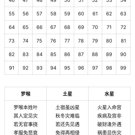
46
47
48
49
50
51
52
53
54
55
56
57
58
59
60
61
62
63
64
65
66
67
68
69
70
71
72
73
74
75
76
77
78
79
80
81
82
83
84
85
86
87
88
89
90
91
92
93
94
95
96
97
98
99
罗喉
土星
水星
罗喉本姓叶
土宿虽凶星
火星入命宫
其人定见灾
秋冬灾难临
疾病及宫非
若无官事挠
若还先见遇
破财逢外遇
孝服免悲衰
免得再相侵
祸患忌伤灾