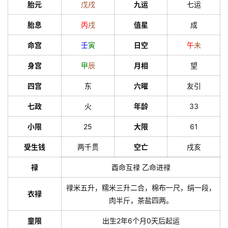
胎元
戊
戌
九运
七运
胎息
丙
戌
值星
成
命宫
壬
寅
日空
午
未
身宫
甲
辰
月相
望
四宫
东
六曜
友引
七政
火
年龄
33
小限
25
大限
61
受生钱
两千贯
空亡
戌亥
禄
酉命互禄 乙命进禄
禄米五升，糯米三升二合，棉布一尺，绢一段，
衣禄
肉半斤，茶盐四两。
童限
出生2年6个月0天后起运