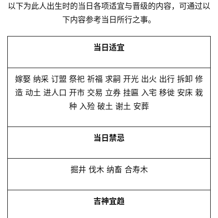
以下为此人出生时的当日各项适宜与晋级的内容，可通过以
下内容参考当日所行之事。
当日适宜
嫁娶 纳采 订盟 祭祀 祈福 求嗣 开光 出火 出行 拆卸 修
造 动土 进人口 开市 交易 立券 挂匾 入宅 移徙 安床 栽
种 入殓 破土 谢土 安葬
当日禁忌
掘井 伐木 纳畜 合寿木
吉神宜趋