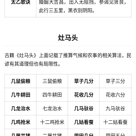
太乙歌诀
婚姻大吉昌，出入无阻挡，参谒见贤良，
此行三五里，黑衣别阴阳。
灶马头
古籍《灶马头》上面记载了推算气候和农事的相关算法，民
谚有其道理但也有局限性。
几鼠偷粮
三鼠偷粮
草子几分
草子三分
几牛耕田
四牛耕田
花收几分
花收六分
几龙治水
七龙治水
几马驮谷
九马驮谷
几鸡抢米
十二鸡抢米
几姑看蚕
十二姑看蚕
几屠共猪
二屠共猪
甲田几分
甲田五分