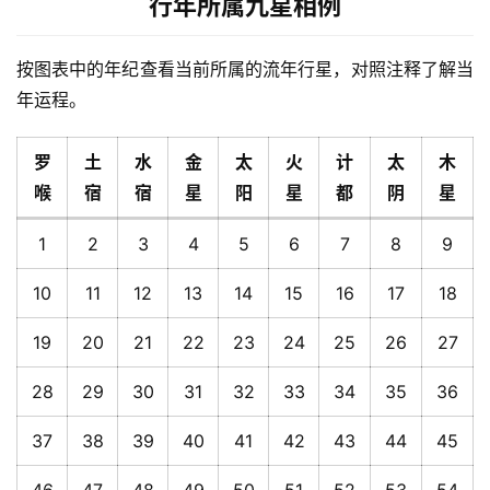
行年所属九星相例
按图表中的年纪查看当前所属的流年行星，对照注释了解当
年运程。
罗
土
水
金
太
火
计
太
木
喉
宿
宿
星
阳
星
都
阴
星
1
2
3
4
5
6
7
8
9
10
11
12
13
14
15
16
17
18
19
20
21
22
23
24
25
26
27
28
29
30
31
32
33
34
35
36
37
38
39
40
41
42
43
44
45