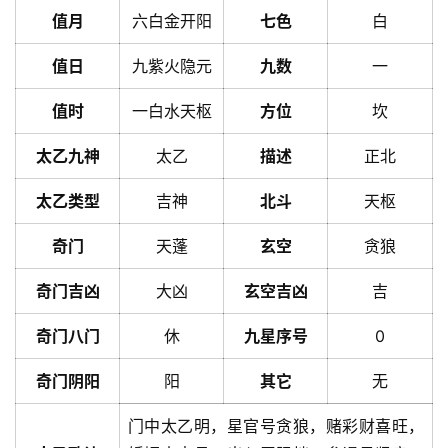
值月
六白金开阳
七色
白
值日
九紫火隐元
九数
一
值时
一白水天枢
方位
坎
太乙九神
太乙
描述
正北
太乙类型
吉神
北斗
天枢
奇门
天蓬
玄空
贪狼
奇门吉凶
大凶
玄空吉凶
吉
奇门八门
休
九星序号
0
奇门阴阳
阳
其它
无
门中太乙明，星官号贪狼，赌彩财喜旺，