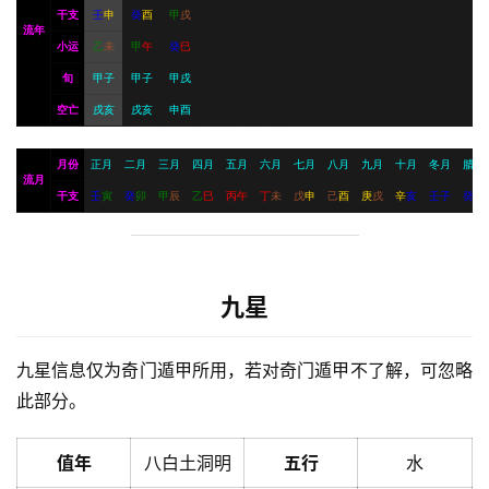
干支
壬
申
癸
酉
甲
戌
流年
小运
乙
未
甲
午
癸
巳
旬
甲子
甲子
甲戌
空亡
戌亥
戌亥
申酉
月份
正月
二月
三月
四月
五月
六月
七月
八月
九月
十月
冬月
腊月
流月
干支
壬
寅
癸
卯
甲
辰
乙
巳
丙
午
丁
未
戊
申
己
酉
庚
戌
辛
亥
壬
子
癸
丑
九星
九星信息仅为奇门遁甲所用，若对奇门遁甲不了解，可忽略
此部分。
值年
八白土洞明
五行
水