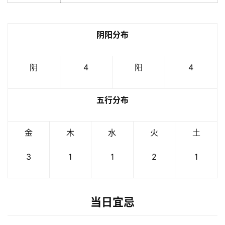
阴阳分布
阴
4
阳
4
五行分布
金
木
水
火
土
3
1
1
2
1
当日宜忌