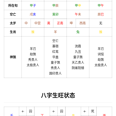
所在旬
甲
子
甲
辰
甲
申
甲
午
空亡
戌
亥
寅
卯
午
未
辰
巳
太岁
中
中宫
离
正南
坤
西南
无
生肖
猴
羊
兔
猴
空亡
寡宿
流霞
羊刃
羊刃
红鸾
九丑
劫煞
词馆
神煞
华盖
童子煞
秀贵人
劫煞
童子煞
天乙贵人
太极贵人
太极贵人
秀贵人
阴差阳错
国印贵人
八字生旺状态
←
囚
←
囚
←
死
壬
丁
辛
丙