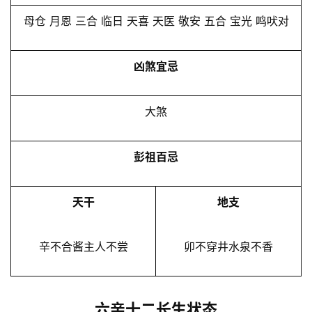
母仓 月恩 三合 临日 天喜 天医 敬安 五合 宝光 鸣吠对
凶煞宜忌
大煞
彭祖百忌
天干
地支
辛不合酱主人不尝
卯不穿井水泉不香
六亲十二长生状态