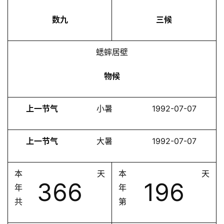
数九
三候
蟋蟀居壁
物候
上一节气
小暑
1992-07-07
上一节气
大暑
1992-07-07
本
天
本
天
366
196
年
年
共
第