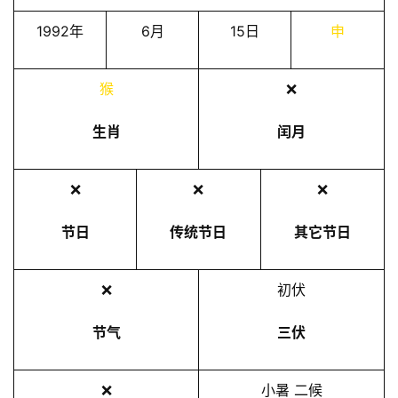
1992年
6月
15日
申
猴
❌
生肖
闰月
❌
❌
❌
节日
传统节日
其它节日
❌
初伏
节气
三伏
❌
小暑 二候