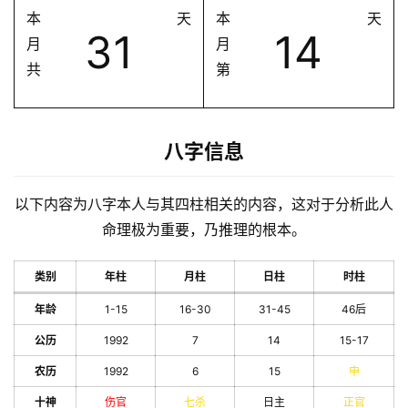
本
天
本
天
31
14
月
月
共
第
八字信息
以下内容为八字本人与其四柱相关的内容，这对于分析此人
命理极为重要，乃推理的根本。
类别
年柱
月柱
日柱
时柱
年龄
1-15
16-30
31-45
46后
公历
1992
7
14
15-17
农历
1992
6
15
申
十神
伤官
七杀
日主
正官