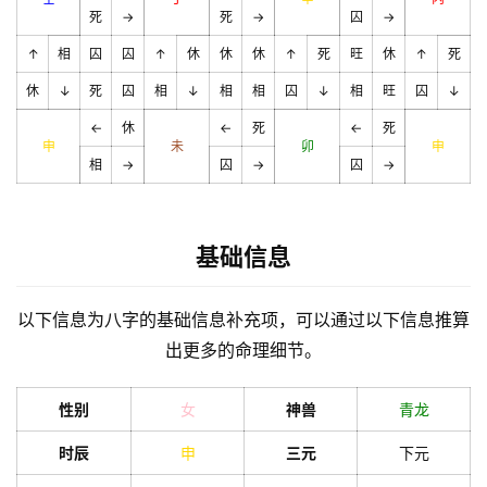
死
→
死
→
囚
→
↑
相
囚
囚
↑
休
休
休
↑
死
旺
休
↑
死
休
↓
死
囚
相
↓
相
相
囚
↓
相
旺
囚
↓
←
休
←
死
←
死
申
未
卯
申
相
→
囚
→
囚
→
基础信息
以下信息为八字的基础信息补充项，可以通过以下信息推算
出更多的命理细节。
性别
女
神兽
青龙
时辰
申
三元
下元