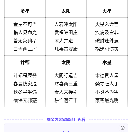
金星
太阳
火星
金星不可当
人若逢太阳
火星入命宫
临人见血光
发福进田庄
疾病及宫非
若无灾典孝
添人并进口
破财逢外遇
口舌两三房
几事古安康
祸患忌伤灾
计都
太阴
木星
计都是辰誉
太阴行运吉
木德贵人星
春夏防灾厄
财喜两三重
癸才旺人丁
秋冬平平遇
贵人来接引
小炎不为害
禳保无邪惑
耕作遇年丰
家宅最光明
剩余内容需解锁后查看
已付