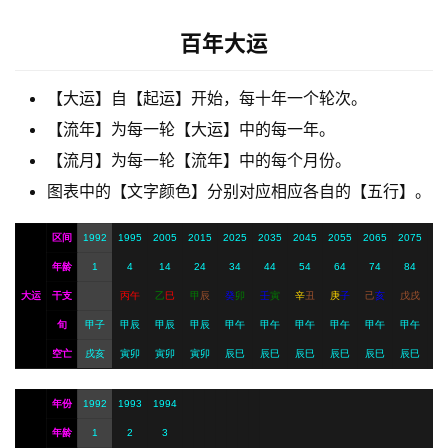
梦
百年大运
A
【大运】自【起运】开始，每十年一个轮次。
I
【流年】为每一轮【大运】中的每一年。
服
务
【流月】为每一轮【流年】中的每个月份。
图表中的【文字颜色】分别对应相应各自的【五行】。
会
区间
1992
1995
2005
2015
2025
2035
2045
2055
2065
2075
员
年龄
1
4
14
24
34
44
54
64
74
84
大运
干支
丙
午
乙
巳
甲
辰
癸
卯
壬
寅
辛
丑
庚
子
己
亥
戊
戌
旬
甲子
甲辰
甲辰
甲辰
甲午
甲午
甲午
甲午
甲午
甲午
空亡
戌亥
寅卯
寅卯
寅卯
辰巳
辰巳
辰巳
辰巳
辰巳
辰巳
年份
1992
1993
1994
年龄
1
2
3