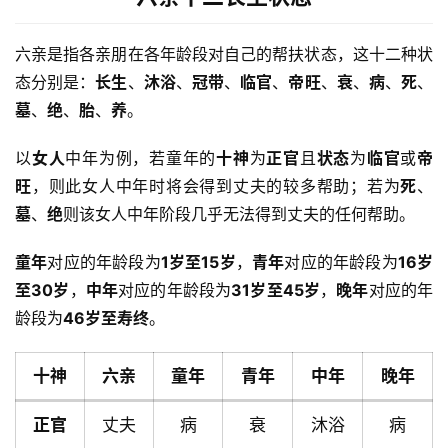
六亲是指各亲朋在各年龄段对自己的帮扶状态，这十二种状
态分别是：
长生
、
沐浴
、
冠带
、
临官
、
帝旺
、
衰
、
病
、
死
、
墓
、
绝
、
胎
、
养
。
以
女人
中年为例，若童年的
十神
为
正官
且
状态
为
临官
或
帝
旺
，则此女人中年时将会得到丈夫的较多帮助；若为
死
、
墓
、
绝
则该女人中年阶段几乎无法得到丈夫的任何帮助。
童年
对应的年龄段为
1岁至15岁
，
青年
对应的年龄段为
16岁
至30岁
，
中年
对应的年龄段为
31岁至45岁
，
晚年
对应的年
龄段为
46岁至寿终
。
十神
六亲
童年
青年
中年
晚年
正官
丈夫
病
衰
沐浴
病