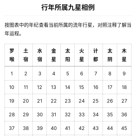
行年所属九星相例
按图表中的年纪查看当前所属的流年行星，对照注释了解当
年运程。
罗
土
水
金
太
火
计
太
木
喉
宿
宿
星
阳
星
都
阴
星
1
2
3
4
5
6
7
8
9
10
11
12
13
14
15
16
17
18
19
20
21
22
23
24
25
26
27
28
29
30
31
32
33
34
35
36
37
38
39
40
41
42
43
44
45