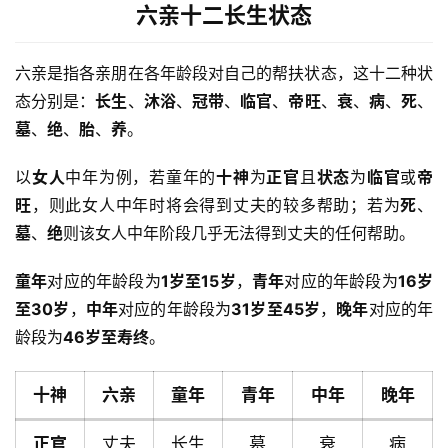
六亲十二长生状态
六亲是指各亲朋在各年龄段对自己的帮扶状态，这十二种状
态分别是：
长生
、
沐浴
、
冠带
、
临官
、
帝旺
、
衰
、
病
、
死
、
墓
、
绝
、
胎
、
养
。
以
女人
中年为例，若童年的
十神
为
正官
且
状态
为
临官
或
帝
旺
，则此女人中年时将会得到丈夫的较多帮助；若为
死
、
墓
、
绝
则该女人中年阶段几乎无法得到丈夫的任何帮助。
童年
对应的年龄段为
1岁至15岁
，
青年
对应的年龄段为
16岁
至30岁
，
中年
对应的年龄段为
31岁至45岁
，
晚年
对应的年
龄段为
46岁至寿终
。
十神
六亲
童年
青年
中年
晚年
正官
丈夫
长生
墓
衰
病