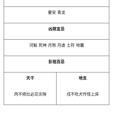
要安 青龙
凶煞宜忌
河魁 死神 月煞 月虚 土符 地囊
彭祖百忌
天干
地支
丙不修灶必见灾殃
戌不吃犬作怪上床