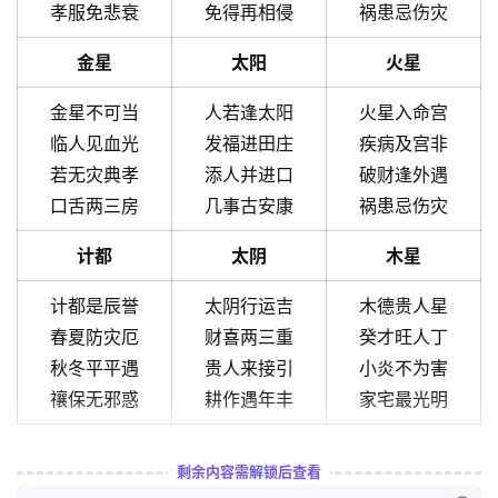
孝服免悲衰
免得再相侵
祸患忌伤灾
金星
太阳
火星
金星不可当
人若逢太阳
火星入命宫
临人见血光
发福进田庄
疾病及宫非
若无灾典孝
添人并进口
破财逢外遇
口舌两三房
几事古安康
祸患忌伤灾
计都
太阴
木星
计都是辰誉
太阴行运吉
木德贵人星
春夏防灾厄
财喜两三重
癸才旺人丁
秋冬平平遇
贵人来接引
小炎不为害
禳保无邪惑
耕作遇年丰
家宅最光明
剩余内容需解锁后查看