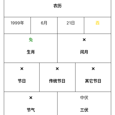
农历
1999年
6月
21日
酉
兔
❌
生肖
闰月
❌
❌
❌
节日
传统节日
其它节日
❌
中伏
节气
三伏