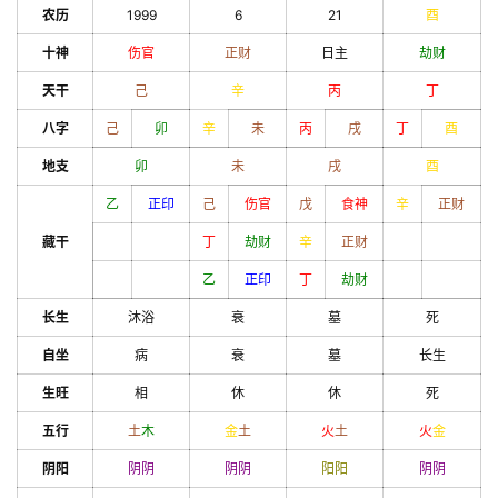
农历
1999
6
21
酉
十神
伤官
正财
日主
劫财
天干
己
辛
丙
丁
八字
己
卯
辛
未
丙
戌
丁
酉
地支
卯
未
戌
酉
乙
正印
己
伤官
戊
食神
辛
正财
藏干
丁
劫财
辛
正财
乙
正印
丁
劫财
长生
沐浴
衰
墓
死
自坐
病
衰
墓
长生
生旺
相
休
休
死
五行
土
木
金
土
火
土
火
金
阴阳
阴
阴
阴
阴
阳
阳
阴
阴