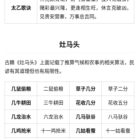
太乙歌诀
赌彩最兴隆，更逢相生旺，休言克破凶，
见贵安营寨，万事总吉同。
灶马头
古籍《灶马头》上面记载了推算气候和农事的相关算法，民
谚有其道理但也有局限性。
几鼠偷粮
二鼠偷粮
草子几分
草子二分
几牛耕田
三牛耕田
花收几分
花收五分
几龙治水
六龙治水
几马驮谷
八马驮谷
几鸡抢米
十一鸡抢米
几姑看蚕
十一姑看蚕