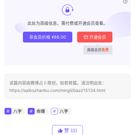
已付
此处为高级信息，需付费或开通会员查看。
非会员价格
¥
88.00
开通会员
高级会员
免费
该篇内容由赛博占卜原创，如若转载，请注明出处：
https://saibozhanbu.com/mingli/bazi/15134.html
八字
命理
八字
赞
(0)