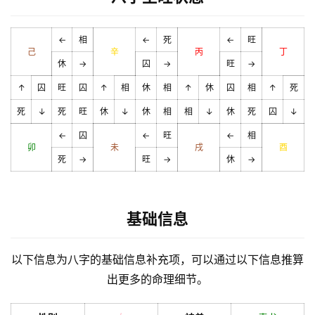
←
相
←
死
←
旺
己
辛
丙
丁
休
→
囚
→
旺
→
↑
囚
旺
囚
↑
相
休
相
↑
休
囚
相
↑
死
死
↓
死
旺
休
↓
休
相
相
↓
休
死
囚
↓
←
囚
←
旺
←
相
卯
未
戌
酉
死
→
旺
→
休
→
基础信息
以下信息为八字的基础信息补充项，可以通过以下信息推算
出更多的命理细节。