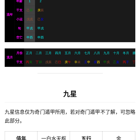
年龄
1
2
干支
己
卯
庚
辰
流年
小运
戊
戌
己
亥
旬
甲戌
甲戌
空亡
申酉
申酉
月份
正月
二月
三月
四月
五月
六月
七月
八月
九月
十月
冬月
腊月
流月
干支
丙
寅
丁
卯
戊
辰
己
巳
庚
午
辛
未
壬
申
癸
酉
甲
戌
乙
亥
丙
子
丁
丑
九星
九星信息仅为奇门遁甲所用，若对奇门遁甲不了解，可忽略
此部分。
值年
一白水天枢
五行
金