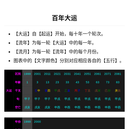
梦
百年大运
A
【大运】自【起运】开始，每十年一个轮次。
I
服
【流年】为每一轮【大运】中的每一年。
务
【流月】为每一轮【流年】中的每个月份。
图表中的【文字颜色】分别对应相应各自的【五行】。
会
区间
1999
2001
2011
2021
2031
2041
2051
2061
2071
2081
员
年龄
1
3
13
23
33
43
53
63
73
83
大运
干支
壬
申
癸
酉
甲
戌
乙
亥
丙
子
丁
丑
戊
寅
己
卯
庚
辰
旬
甲子
甲子
甲子
甲戌
甲戌
甲戌
甲戌
甲戌
甲戌
甲戌
空亡
戌亥
戌亥
戌亥
申酉
申酉
申酉
申酉
申酉
申酉
申酉
年份
1999
2000