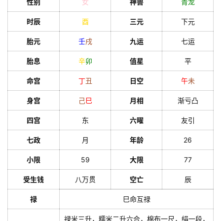
性别
女
神兽
青龙
时辰
酉
三元
下元
胎元
壬
戌
九运
七运
胎息
辛
卯
值星
平
命宫
丁
丑
日空
午
未
身宫
己
巳
月相
渐亏凸
四宫
东
六曜
友引
七政
月
年龄
26
小限
59
大限
77
受生钱
八万贯
空亡
辰
禄
巳命互禄
禄米三升，糯米二升六合，棉布一尺，绢一段，