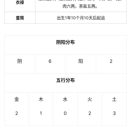
衣禄
肉六两，茶盐五两。
童限
出生1年10个月10天后起运
阴阳分布
阴
6
阳
2
五行分布
金
木
水
火
土
2
1
0
2
3