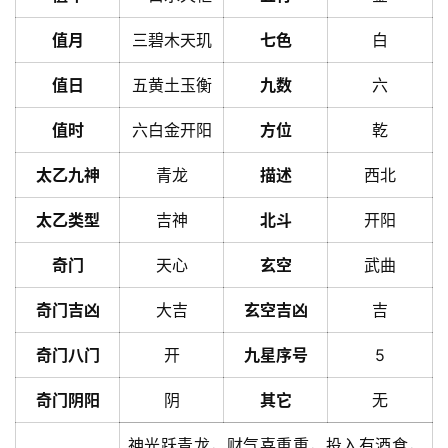
值月
三碧木天玑
七色
白
值日
五黄土玉衡
九数
六
值时
六白金开阳
方位
乾
太乙九神
青龙
描述
西北
太乙类型
吉神
北斗
开阳
奇门
天心
玄空
武曲
奇门吉凶
大吉
玄空吉凶
吉
奇门八门
开
九星序号
5
奇门阴阳
阴
其它
无
神光跃青龙，财气喜重重，投入有酒食，