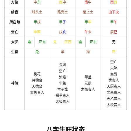
方位
中
东
西
中
南
中
南
西
纳音
城头土
路旁土
屋上土
山下火
所在旬
甲
戌
甲
子
甲
申
甲
午
空亡
申
酉
戌
亥
午
未
辰
巳
太岁
震
正东
兑
正西
震
正东
无
生肖
兔
羊
狗
鸡
空亡
金舆
灾煞
空亡
桃花
血刃
流霞
华盖
月德合
秀贵人
神煞
华盖
元辰
天德合
天厨贵人
童子煞
太极贵人
太极贵人
文昌贵人
福星贵人
天乙贵人
太极贵人
太极贵人
八字生旺状态