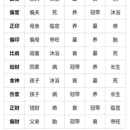
首
偏官
偏夫
死
养
冠带
沐浴
页
正印
母亲
临官
养
墓
绝
黄
偏印
偏母
帝旺
墓
养
胎
历
比肩
闺蜜
沐浴
衰
墓
死
劫财
同辈
病
冠带
养
长生
占
卜
食神
孩子
沐浴
衰
墓
死
伤官
孩子
病
冠带
养
长生
命
理
登录
注册
正财
钱财
绝
衰
冠带
临官
偏财
父亲
胎
冠带
衰
帝旺
解