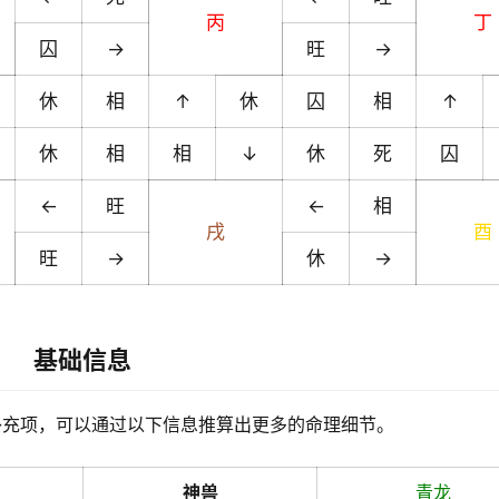
丙
丁
囚
→
旺
→
休
相
↑
休
囚
相
↑
休
相
相
↓
休
死
囚
←
旺
←
相
戌
酉
旺
→
休
→
基础信息
补充项，可以通过以下信息推算出更多的命理细节。
神兽
青龙