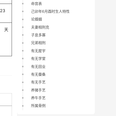
命宫表
-23
己卯年6月酉时生人特性
论婚姻
夫妻相刑克
天
子息多寡
兄弟相刑
有无屋宇
有无学堂
有无田业
有无蚕桑
有无手艺
养猪手艺
养牛手艺
所属骨例