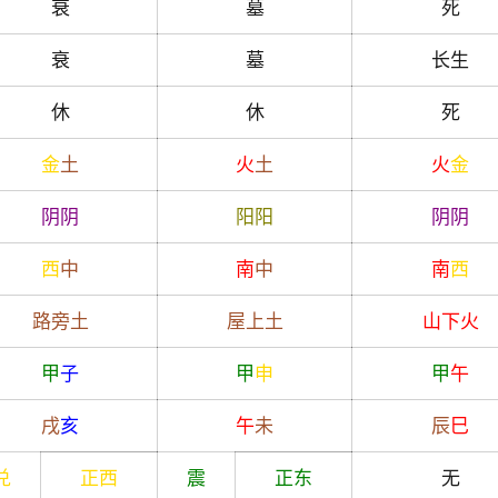
衰
墓
死
衰
墓
长生
休
休
死
金
土
火
土
火
金
阴
阴
阳
阳
阴
阴
西
中
南
中
南
西
路旁土
屋上土
山下火
甲
子
甲
申
甲
午
戌
亥
午
未
辰
巳
兑
正西
震
正东
无