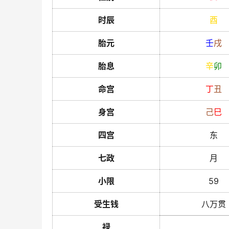
时辰
酉
胎元
壬
戌
胎息
辛
卯
命宫
丁
丑
身宫
己
巳
四宫
东
七政
月
小限
59
受生钱
八万贯
禄