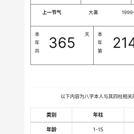
上一节气
大暑
1999
本
天
本
365
21
年
年
共
第
以下内容为八字本人与其四柱相关
类别
年柱
年龄
1-15