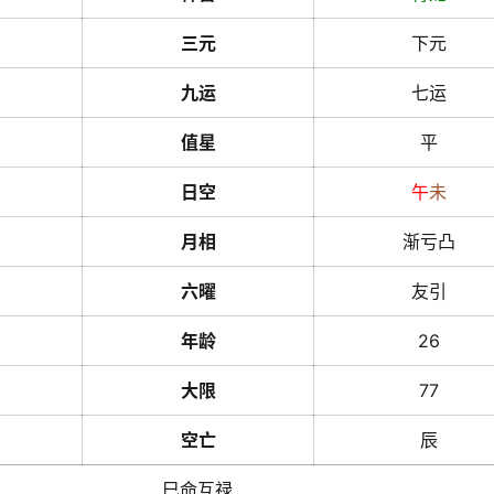
三元
下元
九运
七运
值星
平
日空
午
未
月相
渐亏凸
六曜
友引
年龄
26
大限
77
空亡
辰
巳命互禄