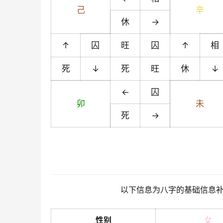
己
辛
休
→
↑
囚
旺
囚
↑
相
死
↓
死
旺
休
↓
←
囚
卯
未
死
→
以下信息为八字的基础信息
性别
女