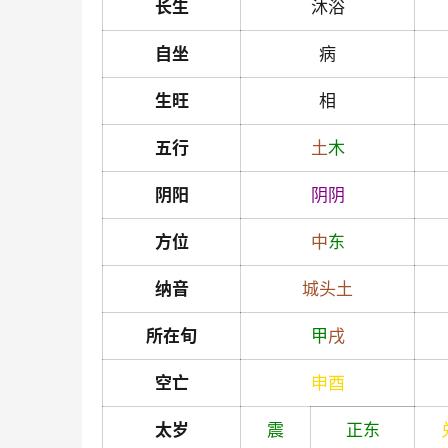
长生
沐浴
自坐
病
生旺
相
五行
土
木
阴阳
阴
阴
方位
中
东
纳音
城头土
所在旬
甲
戌
空亡
申
酉
太岁
震
正东