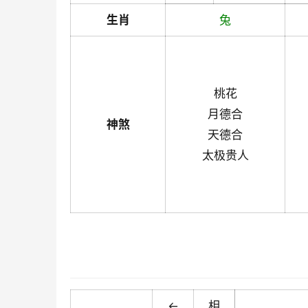
生肖
兔
桃花
月德合
神煞
天德合
太极贵人
←
相