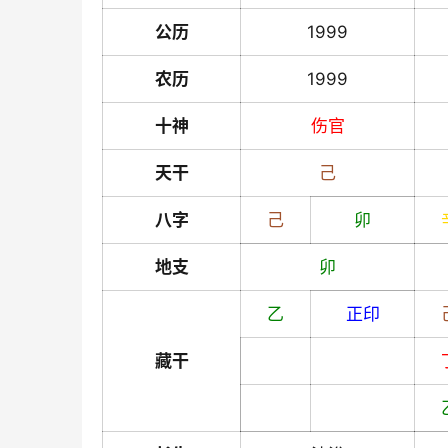
公历
1999
农历
1999
十神
伤官
天干
己
八字
己
卯
地支
卯
乙
正印
藏干