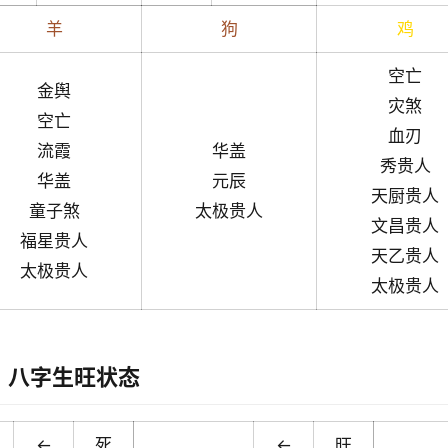
羊
狗
鸡
空亡
金舆
灾煞
空亡
血刃
流霞
华盖
秀贵人
华盖
元辰
天厨贵人
童子煞
太极贵人
文昌贵人
福星贵人
天乙贵人
太极贵人
太极贵人
八字生旺状态
←
死
←
旺