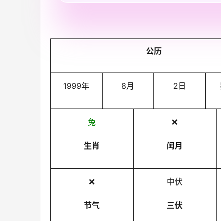
公历
1999年
8月
2日
兔
❌
生肖
闰月
❌
中伏
节气
三伏