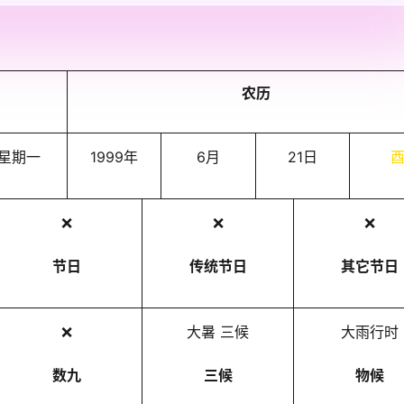
农历
星期一
1999年
6月
21日
❌
❌
❌
节日
传统节日
其它节日
❌
大暑 三候
大雨行时
数九
三候
物候