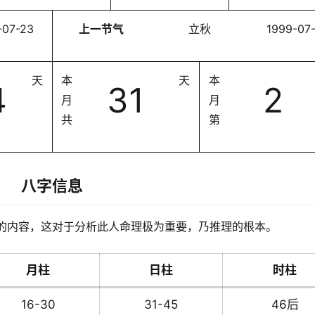
-07-23
上一节气
立秋
1999-07
天
本
天
本
4
31
2
月
月
共
第
八字信息
的内容，这对于分析此人命理极为重要，乃推理的根本。
月柱
日柱
时柱
16-30
31-45
46后