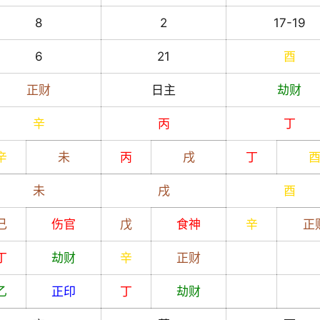
8
2
17-19
6
21
酉
正财
日主
劫财
辛
丙
丁
辛
未
丙
戌
丁
未
戌
酉
己
伤官
戊
食神
辛
正
丁
劫财
辛
正财
乙
正印
丁
劫财