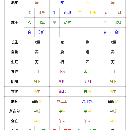
地支
辰
亥
酉
辰
戊
正财
壬
正印
辛
七杀
戊
正财
藏干
乙
比肩
甲
劫财
乙
比肩
癸
偏印
癸
偏印
长生
冠带
死
绝
冠带
自坐
养
胎
绝
养
生旺
死
相
囚
死
五行
金
土
火
水
木
金
金
土
阴阳
阳
阳
阴
阴
阴
阴
阳
阳
方位
西
中
南
北
东
西
西
中
纳音
白蜡
金
屋上土
泉中水
白蜡
金
所在旬
甲
戌
甲
申
甲
申
甲
戌
空亡
申
酉
午
未
午
未
申
酉