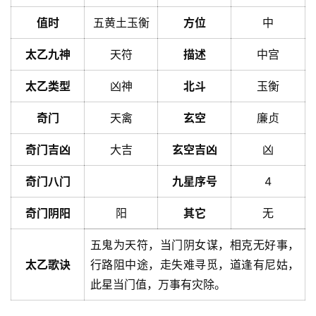
值时
五黄土玉衡
方位
中
太乙九神
天符
描述
中宫
太乙类型
凶神
北斗
玉衡
奇门
天禽
玄空
廉贞
奇门吉凶
大吉
玄空吉凶
凶
奇门八门
九星序号
4
奇门阴阳
阳
其它
无
五鬼为天符，当门阴女谋，相克无好事，
太乙歌诀
行路阻中途，走失难寻觅，道逢有尼姑，
此星当门值，万事有灾除。