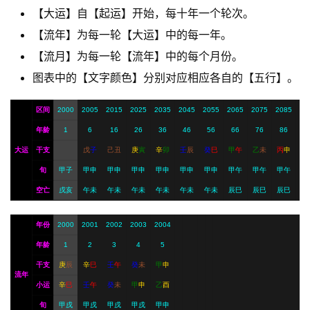
【大运】自【起运】开始，每十年一个轮次。
A
【流年】为每一轮【大运】中的每一年。
I
【流月】为每一轮【流年】中的每个月份。
服
图表中的【文字颜色】分别对应相应各自的【五行】。
务
区间
2000
2005
2015
2025
2035
2045
2055
2065
2075
2085
年龄
1
6
16
26
36
46
56
66
76
86
会
大运
干支
戊
子
己
丑
庚
寅
辛
卯
壬
辰
癸
巳
甲
午
乙
未
丙
申
员
旬
甲子
甲申
甲申
甲申
甲申
甲申
甲申
甲午
甲午
甲午
空亡
戌亥
午未
午未
午未
午未
午未
午未
辰巳
辰巳
辰巳
年份
2000
2001
2002
2003
2004
年龄
1
2
3
4
5
干支
庚
辰
辛
巳
壬
午
癸
未
甲
申
流年
小运
辛
巳
壬
午
癸
未
甲
申
乙
酉
旬
甲戌
甲戌
甲戌
甲戌
甲申