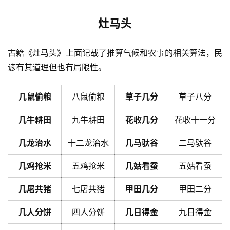
灶马头
古籍《灶马头》上面记载了推算气候和农事的相关算法，民
谚有其道理但也有局限性。
几鼠偷粮
八鼠偷粮
草子几分
草子八分
几牛耕田
九牛耕田
花收几分
花收十一分
几龙治水
十二龙治水
几马驮谷
二马驮谷
几鸡抢米
五鸡抢米
几姑看蚕
五姑看蚕
几屠共猪
七屠共猪
甲田几分
甲田二分
几人分饼
四人分饼
几日得金
九日得金