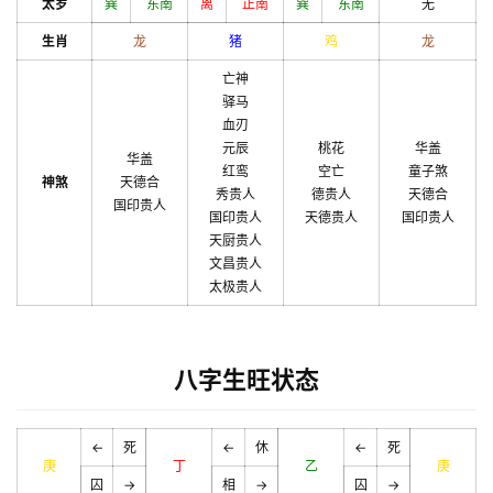
太岁
巽
东南
离
正南
巽
东南
无
生肖
龙
猪
鸡
龙
亡神
驿马
血刃
元辰
桃花
华盖
华盖
红鸾
空亡
童子煞
神煞
天德合
秀贵人
德贵人
天德合
国印贵人
国印贵人
天德贵人
国印贵人
天厨贵人
文昌贵人
太极贵人
八字生旺状态
←
死
←
休
←
死
庚
丁
乙
庚
囚
→
相
→
囚
→