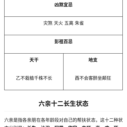
凶煞宜忌
灾煞 天火 五离 朱雀
彭祖百忌
天干
地支
乙不栽植千株不长
酉不会客醉坐颠狂
六亲十二长生状态
六亲是指各亲朋在各年龄段对自己的帮扶状态，这十二种状