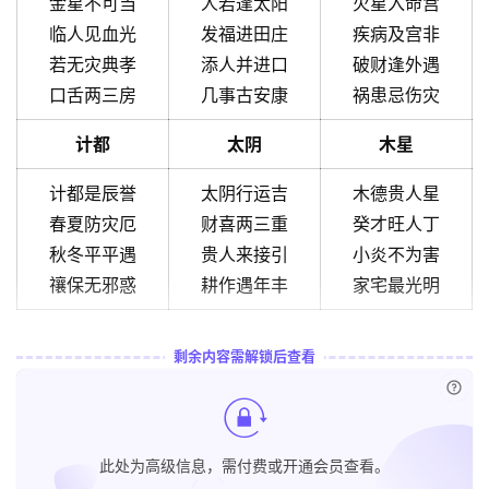
金星不可当
人若逢太阳
火星入命宫
临人见血光
发福进田庄
疾病及宫非
若无灾典孝
添人并进口
破财逢外遇
口舌两三房
几事古安康
祸患忌伤灾
计都
太阴
木星
计都是辰誉
太阴行运吉
木德贵人星
春夏防灾厄
财喜两三重
癸才旺人丁
秋冬平平遇
贵人来接引
小炎不为害
禳保无邪惑
耕作遇年丰
家宅最光明
剩余内容需解锁后查看
已付
此处为高级信息，需付费或开通会员查看。