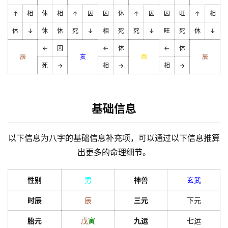
↑
相
休
相
↑
囚
囚
休
↑
囚
囚
旺
↑
相
休
↓
休
休
死
↓
相
死
死
↓
旺
死
休
↓
←
囚
←
休
←
休
辰
亥
酉
辰
死
→
相
→
相
→
基础信息
以下信息为八字的基础信息补充项，可以通过以下信息推算
出更多的命理细节。
性别
男
神兽
玄武
时辰
辰
三元
下元
胎元
戊
寅
九运
七运