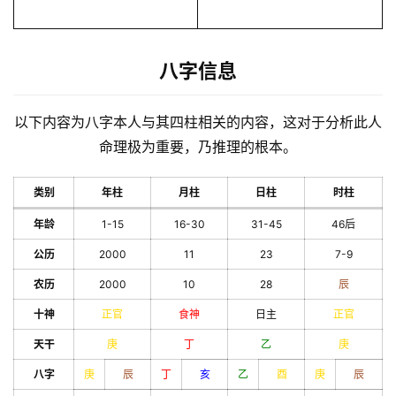
八字信息
以下内容为八字本人与其四柱相关的内容，这对于分析此人
命理极为重要，乃推理的根本。
类别
年柱
月柱
日柱
时柱
年龄
1-15
16-30
31-45
46后
公历
2000
11
23
7-9
农历
2000
10
28
辰
十神
正官
食神
日主
正官
天干
庚
丁
乙
庚
八字
庚
辰
丁
亥
乙
酉
庚
辰