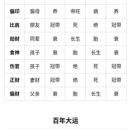
页
偏印
偏母
养
帝旺
病
养
黄
比肩
朋友
冠带
死
绝
冠带
历
劫财
同辈
衰
长生
胎
衰
食神
孩子
衰
胎
长生
衰
占
卜
伤官
孩子
冠带
绝
死
冠带
正财
妻财
冠带
绝
死
冠带
命
理
登录
注册
偏财
父亲
衰
胎
长生
衰
解
百年大运
梦