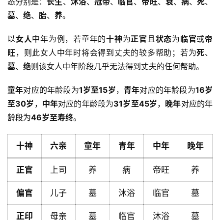
态分别是：
长生
、
沐浴
、
冠带
、
临官
、
帝旺
、
衰
、
病
、
死
、
墓
、
绝
、
胎
、
养
。
以
女人
中年为例，若童年的
十神
为
正官
且
状态
为
临官
或
帝
旺
，则此女人中年时将会得到丈夫的较多帮助；若为
死
、
墓
、
绝
则该女人中年阶段几乎无法得到丈夫的任何帮助。
童年
对应的年龄段为
1岁至15岁
，
青年
对应的年龄段为
16岁
至30岁
，
中年
对应的年龄段为
31岁至45岁
，
晚年
对应的年
龄段为
46岁至寿终
。
十神
六亲
童年
青年
中年
晚年
正官
上司
养
病
帝旺
养
偏官
儿子
墓
沐浴
临官
墓
首
正印
母亲
墓
临官
沐浴
墓