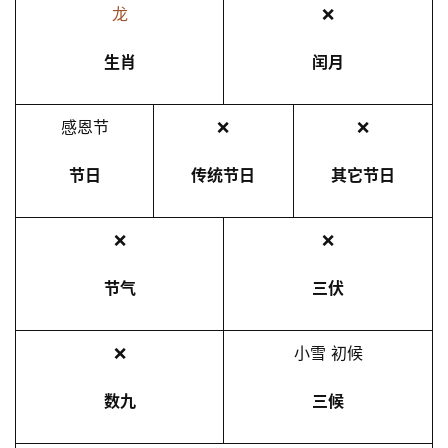
龙
❌
生肖
闰月
感恩节
❌
❌
节日
传统节日
其它节日
❌
❌
节气
三伏
❌
小雪 初候
数九
三候