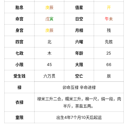
胎息
庚
辰
值星
开
命宫
戊
寅
日空
午
未
身宫
庚
辰
月相
残
四宫
北
六曜
先胜
七政
木
年龄
25
小限
45
大限
66
受生钱
六万贯
空亡
辰
禄
卯命互禄 辛命进禄
禄米三升二合，糯米三升，棉一尺，绢一段，肉
衣禄
半斤，茶盐五两。
童限
出生4年7个月10天后起运