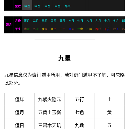
空亡
申酉
申酉
申酉
申酉
午未
月份
正月
二月
三月
四月
五月
六月
七月
八月
九月
十月
冬月
腊月
流月
干支
戊
寅
己
卯
庚
辰
辛
巳
壬
午
癸
未
甲
申
乙
酉
丙
戌
丁
亥
戊
子
己
丑
九星
九星信息仅为奇门遁甲所用，若对奇门遁甲不了解，可忽略
此部分。
值年
九紫火隐元
五行
土
值月
五黄土玉衡
七色
黄
值日
三碧木天玑
九数
五