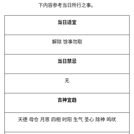
下内容参考当日所行之事。
当日适宜
解除 馀事勿取
当日禁忌
无
吉神宜趋
天德 母仓 月恩 四相 时阳 生气 圣心 除神 鸣吠