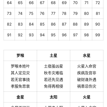
64
65
66
67
68
69
70
71
72
73
74
75
76
77
78
79
80
81
82
83
84
85
86
87
88
89
90
91
92
93
94
95
96
97
98
99
罗喉
土星
水星
罗喉本姓叶
土宿虽凶星
火星入命宫
其人定见灾
秋冬灾难临
疾病及宫非
若无官事挠
若还先见遇
破财逢外遇
孝服免悲衰
免得再相侵
祸患忌伤灾
金星
太阳
火星