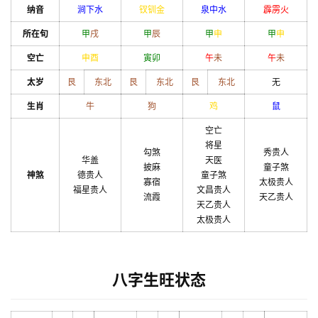
纳音
涧下水
钗钏金
泉中水
霹雳火
所在旬
甲
戌
甲
辰
甲
申
甲
申
空亡
申
酉
寅
卯
午
未
午
未
太岁
艮
东北
艮
东北
艮
东北
无
生肖
牛
狗
鸡
鼠
空亡
将星
勾煞
秀贵人
华盖
天医
披麻
童子煞
神煞
德贵人
童子煞
寡宿
太极贵人
福星贵人
文昌贵人
流霞
天乙贵人
天乙贵人
太极贵人
八字生旺状态