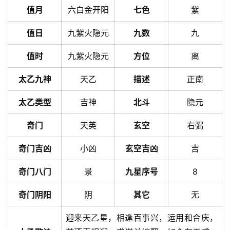
值月
六白金开阳
七色
紫
值日
九紫火隐元
九数
九
值时
九紫火隐元
方位
离
太乙九神
天乙
描述
正南
太乙类型
吉神
北斗
隐元
奇门
天英
玄空
右弼
奇门吉凶
小凶
玄空吉凶
吉
奇门八门
景
九星序号
8
奇门阴阳
阴
其它
无
迎来天乙星，相逢百事兴，运用和合庆，