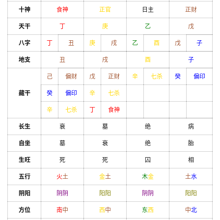
十神
食神
正官
日主
正财
天干
丁
庚
乙
戊
八字
丁
丑
庚
戌
乙
酉
戊
子
地支
丑
戌
酉
子
己
偏财
戊
正财
辛
七杀
癸
偏印
藏干
癸
偏印
辛
七杀
辛
七杀
丁
食神
长生
衰
墓
绝
病
自坐
墓
衰
绝
胎
生旺
死
死
囚
相
五行
火
土
金
土
木
金
土
水
阴阳
阴
阴
阳
阳
阴
阴
阳
阳
方位
南
中
西
中
东
西
中
北