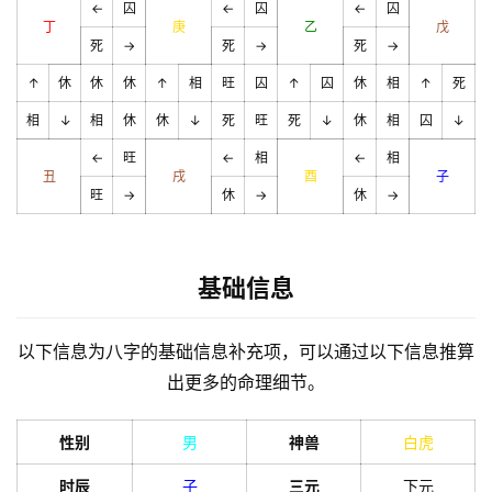
←
囚
←
囚
←
囚
丁
庚
乙
戊
死
→
死
→
死
→
↑
休
休
休
↑
相
旺
囚
↑
囚
休
相
↑
死
相
↓
相
休
休
↓
死
旺
死
↓
休
相
囚
↓
←
旺
←
相
←
相
丑
戌
酉
子
旺
→
休
→
休
→
基础信息
以下信息为八字的基础信息补充项，可以通过以下信息推算
出更多的命理细节。
性别
男
神兽
白虎
时辰
子
三元
下元