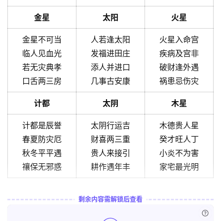
金星
太阳
火星
金星不可当
人若逢太阳
火星入命宫
临人见血光
发福进田庄
疾病及宫非
若无灾典孝
添人并进口
破财逢外遇
口舌两三房
几事古安康
祸患忌伤灾
计都
太阴
木星
计都是辰誉
太阴行运吉
木德贵人星
春夏防灾厄
财喜两三重
癸才旺人丁
秋冬平平遇
贵人来接引
小炎不为害
禳保无邪惑
耕作遇年丰
家宅最光明
剩余内容需解锁后查看
已付