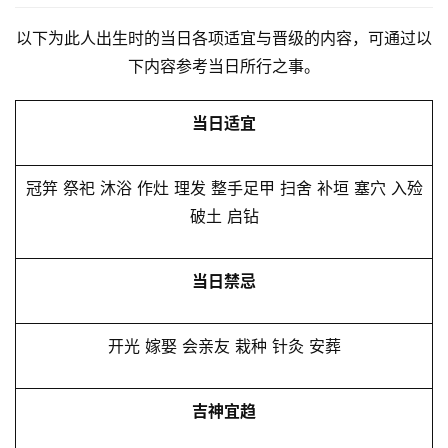
以下为此人出生时的当日各项适宜与晋级的内容，可通过以
下内容参考当日所行之事。
当日适宜
冠笄 祭祀 沐浴 作灶 理发 整手足甲 扫舍 补垣 塞穴 入殓
破土 启钻
当日禁忌
开光 嫁娶 会亲友 栽种 针灸 安葬
吉神宜趋