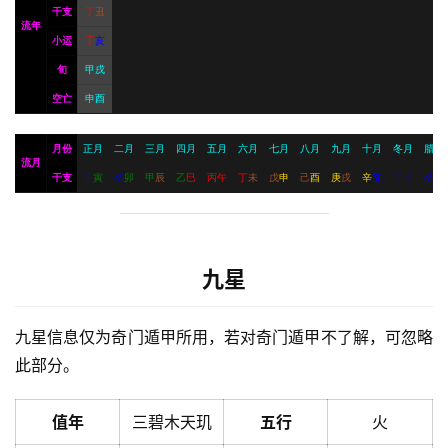
干支
丁
丑
流年
小运
丁
亥
旬
甲戌
空亡
申酉
月份
正月
二月
三月
四月
五月
六月
七月
八月
九月
十月
冬月
腊月
流月
干支
壬
寅
癸
卯
甲
辰
乙
巳
丙
午
丁
未
戊
申
己
酉
庚
戌
辛
亥
壬
子
癸
丑
九星
九星信息仅为奇门遁甲所用，若对奇门遁甲不了解，可忽略
此部分。
值年
三碧木天玑
五行
火