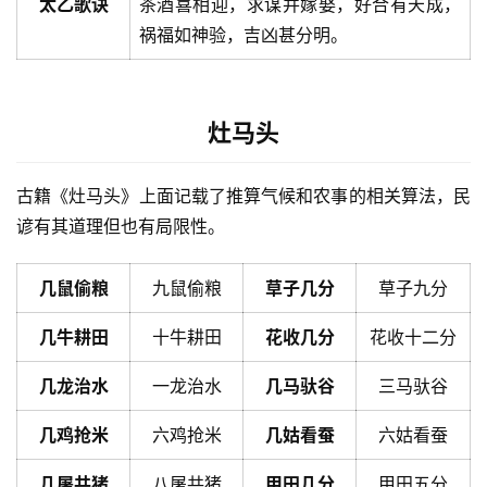
太乙歌诀
茶酒喜相迎，求谋并嫁娶，好合有天成，
祸福如神验，吉凶甚分明。
灶马头
古籍《灶马头》上面记载了推算气候和农事的相关算法，民
谚有其道理但也有局限性。
几鼠偷粮
九鼠偷粮
草子几分
草子九分
几牛耕田
十牛耕田
花收几分
花收十二分
几龙治水
一龙治水
几马驮谷
三马驮谷
几鸡抢米
六鸡抢米
几姑看蚕
六姑看蚕
几屠共猪
八屠共猪
甲田几分
甲田五分