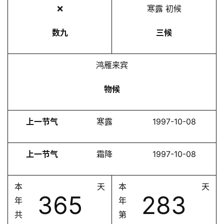
❌
寒露 初候
数九
三候
鸿雁来宾
物候
上一节气
寒露
1997-10-08
上一节气
霜降
1997-10-08
本
天
本
天
365
283
年
年
共
第