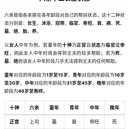
六亲是指各亲朋在各年龄段对自己的帮扶状态，这十二种状
态分别是：
长生
、
沐浴
、
冠带
、
临官
、
帝旺
、
衰
、
病
、
死
、
墓
、
绝
、
胎
、
养
。
以
女人
中年为例，若童年的
十神
为
正官
且
状态
为
临官
或
帝
旺
，则此女人中年时将会得到丈夫的较多帮助；若为
死
、
墓
、
绝
则该女人中年阶段几乎无法得到丈夫的任何帮助。
童年
对应的年龄段为
1岁至15岁
，
青年
对应的年龄段为
16岁
至30岁
，
中年
对应的年龄段为
31岁至45岁
，
晚年
对应的年
龄段为
46岁至寿终
。
十神
六亲
童年
青年
中年
晚年
正官
上司
墓
衰
帝旺
死