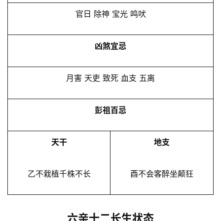
官日 除神 宝光 鸣吠
凶煞宜忌
月害 天吏 致死 血支 五离
彭祖百忌
天干
地支
乙不栽植千株不长
酉不会客醉坐颠狂
六亲十二长生状态