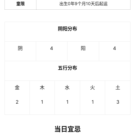
童限
出生0年9个月10天后起运
阴阳分布
阴
4
阳
4
五行分布
金
木
水
火
土
2
1
1
1
3
当日宜忌