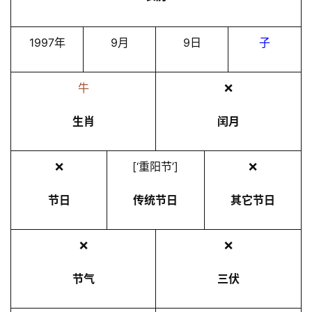
1997年
9月
9日
子
牛
❌
生肖
闰月
❌
[‘重阳节’]
❌
节日
传统节日
其它节日
❌
❌
节气
三伏