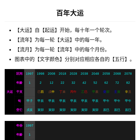
梦
百年大运
A
【大运】自【起运】开始，每十年一个轮次。
I
【流年】为每一轮【大运】中的每一年。
服
【流月】为每一轮【流年】中的每个月份。
务
图表中的【文字颜色】分别对应相应各自的【五行】。
会
区间
1997
1998
2008
2018
2028
2038
2048
2058
2068
2078
员
年龄
1
2
12
22
32
42
52
62
72
82
大运
干支
己
酉
戊
申
丁
未
丙
午
乙
巳
甲
辰
癸
卯
壬
寅
辛
丑
旬
甲子
甲辰
甲辰
甲辰
甲辰
甲辰
甲辰
甲午
甲午
甲午
空亡
戌亥
寅卯
寅卯
寅卯
寅卯
寅卯
寅卯
辰巳
辰巳
辰巳
年份
1997
年龄
1