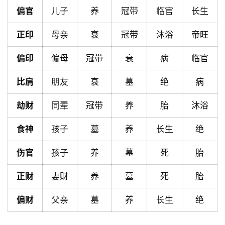
首
偏官
儿子
养
冠带
临官
长生
页
正印
母亲
衰
冠带
沐浴
帝旺
偏印
偏母
冠带
衰
病
临官
黄
历
比肩
朋友
衰
墓
绝
病
劫财
同辈
冠带
养
胎
沐浴
占
卜
食神
孩子
墓
养
长生
绝
伤官
孩子
养
墓
死
胎
命
正财
妻财
养
墓
死
胎
理
登录
注册
偏财
父亲
墓
养
长生
绝
解