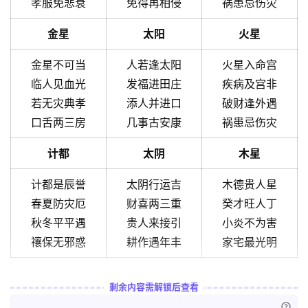
孝服免悲衰
免得再相侵
祸患忌伤灾
金星
太阳
火星
金星不可当
人若逢太阳
火星入命宫
临人见血光
发福进田庄
疾病及宫非
若无灾典孝
添人并进口
破财逢外遇
口舌两三房
几事古安康
祸患忌伤灾
计都
太阴
木星
计都是辰誉
太阴行运吉
木德贵人星
春夏防灾厄
财喜两三重
癸才旺人丁
秋冬平平遇
贵人来接引
小炎不为害
禳保无邪惑
耕作遇年丰
家宅最光明
剩余内容需解锁后查看
已付