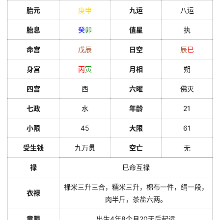
胎元
庚
申
九运
八运
胎息
癸
卯
值星
执
命宫
戊
辰
日空
辰
巳
身宫
丙
寅
月相
朔
四宫
西
六曜
佛灭
七政
水
年龄
21
小限
45
大限
61
受生钱
九万贯
空亡
无
禄
巳命互禄
禄米三升三合，糯米三升，棉布一件，绢一段，
衣禄
肉半斤，茶盐六两。
童限
出生4年8个月20天后起运