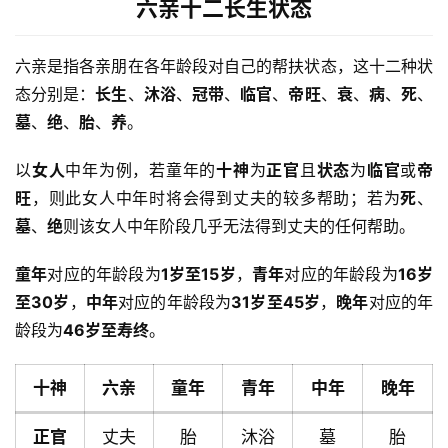
六亲十二长生状态
六亲是指各亲朋在各年龄段对自己的帮扶状态，这十二种状
态分别是：
长生
、
沐浴
、
冠带
、
临官
、
帝旺
、
衰
、
病
、
死
、
墓
、
绝
、
胎
、
养
。
以
女人
中年为例，若童年的
十神
为
正官
且
状态
为
临官
或
帝
旺
，则此女人中年时将会得到丈夫的较多帮助；若为
死
、
墓
、
绝
则该女人中年阶段几乎无法得到丈夫的任何帮助。
童年
对应的年龄段为
1岁至15岁
，
青年
对应的年龄段为
16岁
至30岁
，
中年
对应的年龄段为
31岁至45岁
，
晚年
对应的年
龄段为
46岁至寿终
。
十神
六亲
童年
青年
中年
晚年
正官
丈夫
胎
沐浴
墓
胎