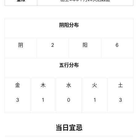
阴阳分布
阴
2
阳
6
五行分布
金
木
水
火
土
3
1
0
1
3
当日宜忌