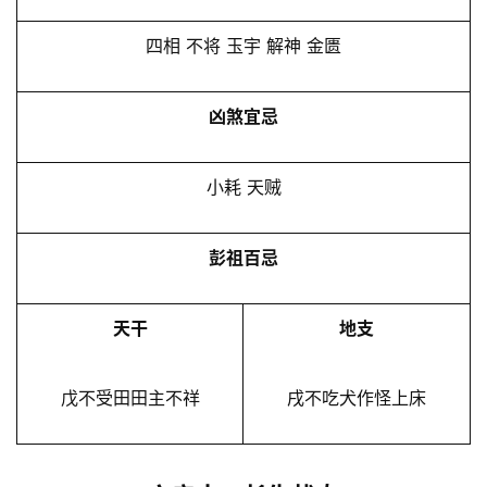
四相 不将 玉宇 解神 金匮
凶煞宜忌
小耗 天贼
彭祖百忌
天干
地支
戊不受田田主不祥
戌不吃犬作怪上床