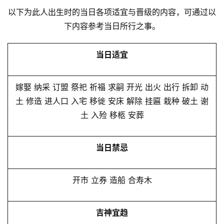
以下为此人出生时的当日各项适宜与晋级的内容，可通过以
下内容参考当日所行之事。
当日适宜
嫁娶 纳采 订盟 祭祀 祈福 求嗣 开光 出火 出行 拆卸 动
土 修造 进人口 入宅 移徙 安床 解除 挂匾 栽种 破土 谢
土 入殓 移柩 安葬
当日禁忌
开市 立券 造船 合寿木
吉神宜趋