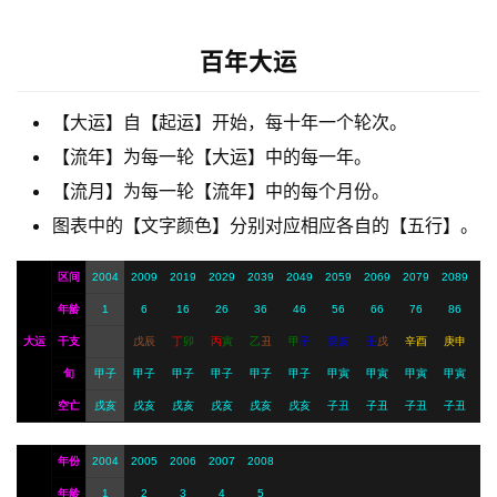
梦
百年大运
A
【大运】自【起运】开始，每十年一个轮次。
I
【流年】为每一轮【大运】中的每一年。
服
务
【流月】为每一轮【流年】中的每个月份。
图表中的【文字颜色】分别对应相应各自的【五行】。
会
区间
2004
2009
2019
2029
2039
2049
2059
2069
2079
2089
员
年龄
1
6
16
26
36
46
56
66
76
86
大运
干支
戊
辰
丁
卯
丙
寅
乙
丑
甲
子
癸
亥
壬
戌
辛
酉
庚
申
旬
甲子
甲子
甲子
甲子
甲子
甲子
甲寅
甲寅
甲寅
甲寅
空亡
戌亥
戌亥
戌亥
戌亥
戌亥
戌亥
子丑
子丑
子丑
子丑
年份
2004
2005
2006
2007
2008
年龄
1
2
3
4
5