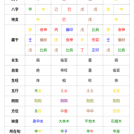
八字
甲
申
己
巳
戊
戌
庚
申
地支
申
巳
戌
申
庚
食神
丙
偏印
戊
比肩
庚
食神
藏干
壬
偏财
庚
食神
辛
伤官
壬
偏财
戊
比肩
戊
比肩
丁
正印
戊
比肩
长生
病
临官
墓
病
自坐
绝
帝旺
墓
临官
生旺
休
相
旺
休
五行
木
金
土
火
土
土
金
金
阴阳
阳
阳
阴
阴
阳
阳
阳
阳
方位
东
西
中
南
中
中
西
西
纳音
泉中水
大林木
平地木
石榴木
所在旬
甲
申
甲
子
甲
午
甲
寅