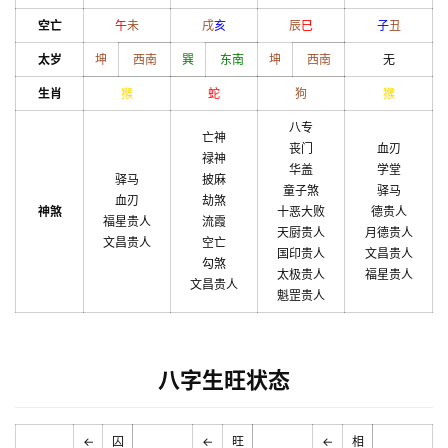
空亡
午
未
戌
亥
辰
巳
子
丑
太岁
坤
西南
巽
东南
坤
西南
无
生肖
猴
蛇
狗
猴
八专
亡神
丧门
血刃
禄神
华盖
学堂
驿马
披麻
童子煞
驿马
血刃
劫煞
神煞
十恶大败
德贵人
福星贵人
流霞
天厨贵人
月德贵人
文昌贵人
空亡
国印贵人
文昌贵人
勾煞
太极贵人
福星贵人
文昌贵人
魁罡贵人
八字生旺状态
←
囚
←
旺
←
相