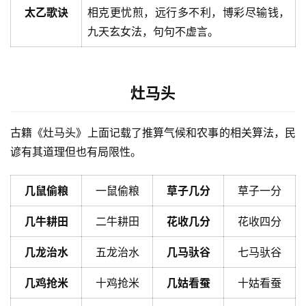
太乙歌诀
相克更忧煎，远行多不利，博彩尽输钱，
九天玄女法，句句不虚言。
灶马头
古籍《灶马头》上面记载了推算气候和农事的相关算法，民
谚有其道理但也有局限性。
几鼠偷粮
一鼠偷粮
草子几分
草子一分
几牛耕田
二牛耕田
花收几分
花收四分
几龙治水
五龙治水
几马驮谷
七马驮谷
几鸡抢米
十鸡抢米
几姑看蚕
十姑看蚕