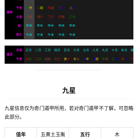
干支
甲
申
乙
酉
丙
戌
丁
亥
戊
子
流年
小运
己
未
戊
午
丁
巳
丙
辰
乙
卯
旬
甲申
甲申
甲申
甲申
甲申
空亡
午未
午未
午未
午未
午未
月份
正月
二月
三月
四月
五月
六月
七月
八月
九月
十月
冬月
腊月
流月
干支
丙
寅
丁
卯
戊
辰
己
巳
庚
午
辛
未
壬
申
癸
酉
甲
戌
乙
亥
丙
子
丁
丑
九星
九星信息仅为奇门遁甲所用，若对奇门遁甲不了解，可忽略
此部分。
值年
五黄土玉衡
五行
木