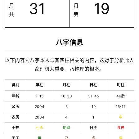
31
19
月
月
共
第
八字信息
以下内容为八字本人与其四柱相关的内容，这对于分析此人
命理极为重要，乃推理的根本。
类别
年柱
月柱
日柱
时柱
年龄
1-15
16-30
31-45
46后
公历
2004
5
19
15-17
农历
2004
4
1
申
十神
七杀
劫财
日主
食神
天干
甲
己
戊
庚