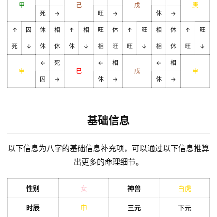
甲
己
戊
庚
死
→
旺
→
休
→
↑
囚
休
相
↑
相
旺
休
↑
旺
相
休
↑
旺
死
↓
休
休
休
↓
相
旺
旺
↓
相
休
旺
↓
←
死
←
相
←
相
申
巳
戌
申
囚
→
休
→
休
→
基础信息
以下信息为八字的基础信息补充项，可以通过以下信息推算
出更多的命理细节。
性别
女
神兽
白虎
时辰
申
三元
下元