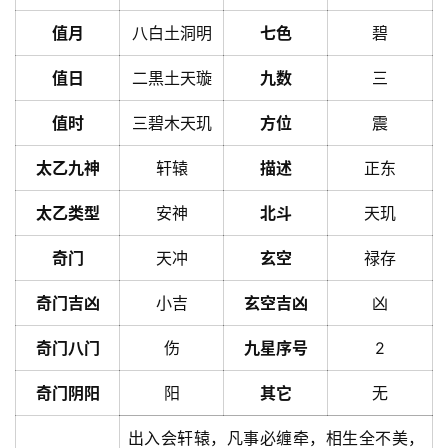
值月
八白土洞明
七色
碧
值日
二黒土天璇
九数
三
值时
三碧木天玑
方位
震
太乙九神
轩辕
描述
正东
太乙类型
安神
北斗
天玑
奇门
天冲
玄空
禄存
奇门吉凶
小吉
玄空吉凶
凶
奇门八门
伤
九星序号
2
奇门阴阳
阳
其它
无
出入会轩辕，凡事必缠牵，相生全不美，