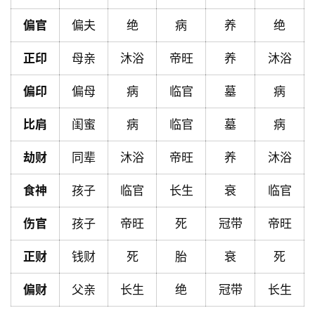
首
偏官
偏夫
绝
病
养
绝
页
正印
母亲
沐浴
帝旺
养
沐浴
黄
偏印
偏母
病
临官
墓
病
历
比肩
闺蜜
病
临官
墓
病
劫财
同辈
沐浴
帝旺
养
沐浴
占
卜
食神
孩子
临官
长生
衰
临官
伤官
孩子
帝旺
死
冠带
帝旺
命
理
登录
注册
正财
钱财
死
胎
衰
死
偏财
父亲
长生
绝
冠带
长生
解