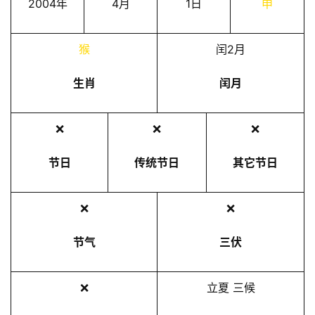
2004年
4月
1日
申
猴
闰2月
生肖
闰月
❌
❌
❌
节日
传统节日
其它节日
❌
❌
节气
三伏
❌
立夏 三候