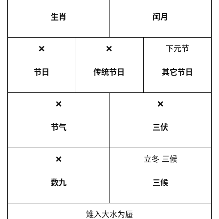
生肖
闰月
❌
❌
下元节
节日
传统节日
其它节日
❌
❌
节气
三伏
❌
立冬 三候
数九
三候
雉入大水为蜃