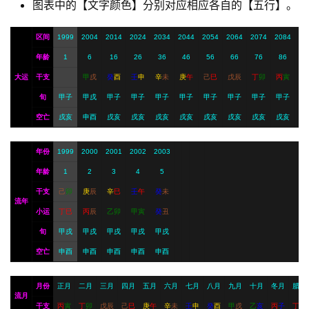
图表中的【文字颜色】分别对应相应各自的【五行】。
I
服
区间
1999
2004
2014
2024
2034
2044
2054
2064
2074
2084
务
年龄
1
6
16
26
36
46
56
66
76
86
大运
干支
甲
戌
癸
酉
壬
申
辛
未
庚
午
己
巳
戊
辰
丁
卯
丙
寅
旬
甲子
甲戌
甲子
甲子
甲子
甲子
甲子
甲子
甲子
甲子
会
员
空亡
戌亥
申酉
戌亥
戌亥
戌亥
戌亥
戌亥
戌亥
戌亥
戌亥
年份
1999
2000
2001
2002
2003
年龄
1
2
3
4
5
干支
己
卯
庚
辰
辛
巳
壬
午
癸
未
流年
小运
丁
巳
丙
辰
乙
卯
甲
寅
癸
丑
旬
甲戌
甲戌
甲戌
甲戌
甲戌
空亡
申酉
申酉
申酉
申酉
申酉
月份
正月
二月
三月
四月
五月
六月
七月
八月
九月
十月
冬月
腊月
流月
干支
丙
寅
丁
卯
戊
辰
己
巳
庚
午
辛
未
壬
申
癸
酉
甲
戌
乙
亥
丙
子
丁
丑