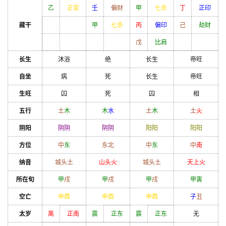
乙
正官
壬
偏财
甲
七杀
丁
正印
藏干
甲
七杀
丙
偏印
己
劫财
戊
比肩
长生
沐浴
绝
长生
帝旺
自坐
病
死
长生
帝旺
生旺
囚
死
囚
相
五行
土
木
木
水
土
木
土
火
阴阳
阴
阴
阴
阴
阳
阳
阳
阳
方位
中
东
东北
中
东
中
南
纳音
城头土
山头火
城头土
天上火
所在旬
甲
戌
甲
戌
甲
戌
甲
寅
空亡
申
酉
申
酉
申
酉
子
丑
太岁
离
正南
震
正东
震
正东
无