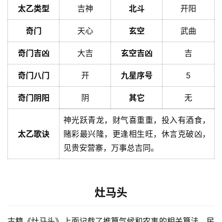
太乙类型
吉神
北斗
开阳
奇门
天心
玄空
武曲
奇门吉凶
大吉
玄空吉凶
吉
奇门八门
开
九星序号
5
奇门阴阳
阴
其它
无
神光跃青龙，财气喜重重，投入有酒食，
太乙歌诀
赌彩最兴隆，更逢相生旺，休言克破凶，
见贵安营寨，万事总吉同。
灶马头
古籍《灶马头》上面记载了推算气候和农事的相关算法，民