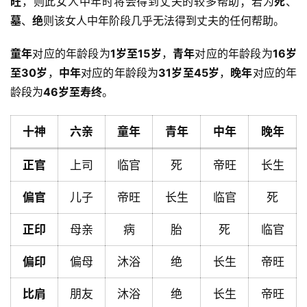
旺
，则此女人中年时将会得到丈夫的较多帮助；若为
死
、
墓
、
绝
则该女人中年阶段几乎无法得到丈夫的任何帮助。
童年
对应的年龄段为
1岁至15岁
，
青年
对应的年龄段为
16岁
至30岁
，
中年
对应的年龄段为
31岁至45岁
，
晚年
对应的年
龄段为
46岁至寿终
。
十神
六亲
童年
青年
中年
晚年
正官
上司
临官
死
帝旺
长生
偏官
儿子
帝旺
长生
临官
死
正印
母亲
病
胎
死
临官
首
偏印
偏母
沐浴
绝
长生
帝旺
页
比肩
朋友
沐浴
绝
长生
帝旺