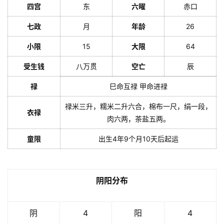
四宫
东
六曜
赤口
七政
月
年龄
26
小限
15
大限
64
受生钱
八万贯
空亡
辰
禄
巳命互禄 甲命进禄
禄米三升，糯米二升六合，棉布一尺，绢一段，
衣禄
肉六两，茶盐五两。
童限
出生4年9个月10天后起运
阴阳分布
阴
4
阳
4