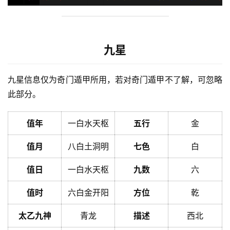
九星
九星信息仅为奇门遁甲所用，若对奇门遁甲不了解，可忽略
此部分。
值年
一白水天枢
五行
金
值月
八白土洞明
七色
白
值日
一白水天枢
九数
六
值时
六白金开阳
方位
乾
太乙九神
青龙
描述
西北