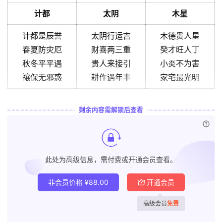
计都
太阴
木星
计都是辰誉
太阴行运吉
木德贵人星
春夏防灾厄
财喜两三重
癸才旺人丁
秋冬平平遇
贵人来接引
小炎不为害
禳保无邪惑
耕作遇年丰
家宅最光明
剩余内容需解锁后查看
已付
此处为高级信息，需付费或开通会员查看。
非会员价格
¥
88.00
开通会员
高级会员
免费