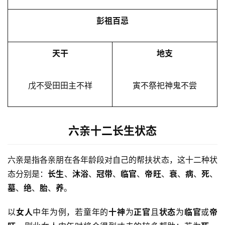
彭祖百忌
天干
地支
戊不受田田主不祥
寅不祭祀神鬼不尝
六亲十二长生状态
六亲是指各亲朋在各年龄段对自己的帮扶状态，这十二种状
态分别是：
长生
、
沐浴
、
冠带
、
临官
、
帝旺
、
衰
、
病
、
死
、
墓
、
绝
、
胎
、
养
。
以
女人
中年为例，若童年的
十神
为
正官
且
状态
为
临官
或
帝