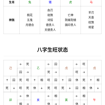
生肖
兔
猪
虎
马
血刃
羊刃
桃花
劫煞
亡神
天喜
神煞
五鬼
词馆
阴差阳错
绞煞
月德合
德贵人
国印贵人
将星
天德贵人
八字生旺状态
←
死
←
囚
←
旺
己
乙
戊
戊
囚
→
死
→
旺
→
↑
囚
死
旺
↑
相
旺
囚
↑
囚
休
死
↑
相
死
↓
旺
死
休
↓
死
旺
死
↓
囚
相
休
↓
←
休
←
相
←
相
卯
亥
寅
午
相
→
休
→
休
→