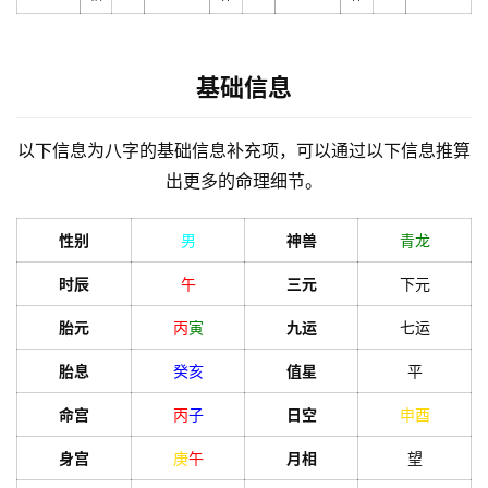
基础信息
以下信息为八字的基础信息补充项，可以通过以下信息推算
出更多的命理细节。
性别
男
神兽
青龙
时辰
午
三元
下元
胎元
丙
寅
九运
七运
胎息
癸
亥
值星
平
命宫
丙
子
日空
申
酉
身宫
庚
午
月相
望