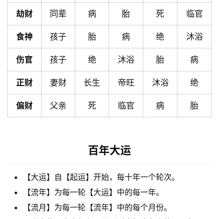
劫财
同辈
病
胎
死
临官
黄
历
食神
孩子
胎
病
绝
沐浴
伤官
孩子
绝
沐浴
胎
病
占
卜
正财
妻财
长生
帝旺
沐浴
绝
偏财
父亲
死
临官
病
胎
命
理
登录
注册
百年大运
解
【大运】自【起运】开始，每十年一个轮次。
梦
【流年】为每一轮【大运】中的每一年。
【流月】为每一轮【流年】中的每个月份。
A