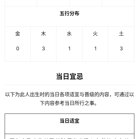
五行分布
金
木
水
火
土
0
3
1
1
3
当日宜忌
以下为此人出生时的当日各项适宜与晋级的内容，可通过以
下内容参考当日所行之事。
当日适宜