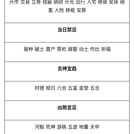
开市 交易 立券 挂匾 纳财 开光 出行 入宅 移徙 安床 纳
畜 入殓 移柩 安葬
当日禁忌
栽种 破土 置产 祭祀 嫁娶 动土 作灶 祈福
吉神宜趋
时德 相日 六合 五富 金堂 五合
凶煞宜忌
河魁 死神 游祸 五虚 地囊 天牢