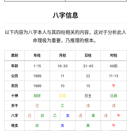
八字信息
以下内容为八字本人与其四柱相关的内容，这对于分析此人
命理极为重要，乃推理的根本。
类别
年柱
月柱
日柱
时柱
年龄
1-15
16-30
31-45
46后
公历
1999
11
22
11-13
农历
1999
10
15
午
十神
劫财
正官
日主
比肩
天干
己
乙
戊
戊
八字
己
卯
乙
亥
戊
寅
戊
午
地支
卯
亥
寅
午