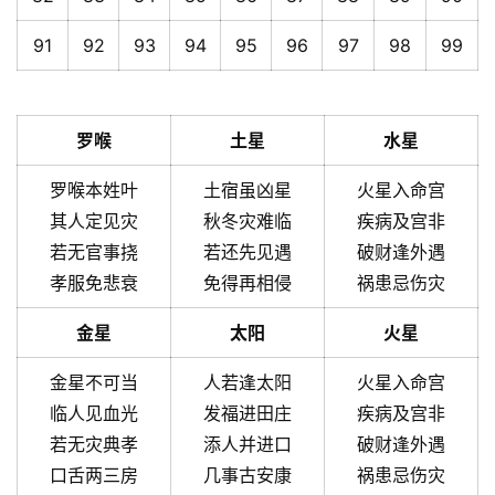
91
92
93
94
95
96
97
98
99
罗喉
土星
水星
罗喉本姓叶
土宿虽凶星
火星入命宫
其人定见灾
秋冬灾难临
疾病及宫非
若无官事挠
若还先见遇
破财逢外遇
孝服免悲衰
免得再相侵
祸患忌伤灾
金星
太阳
火星
金星不可当
人若逢太阳
火星入命宫
临人见血光
发福进田庄
疾病及宫非
若无灾典孝
添人并进口
破财逢外遇
口舌两三房
几事古安康
祸患忌伤灾