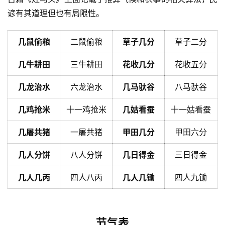
谚有其道理但也有局限性。
几鼠偷粮
二鼠偷粮
草子几分
草子二分
几牛耕田
三牛耕田
花收几分
花收五分
几龙治水
六龙治水
几马驮谷
八马驮谷
几鸡抢米
十一鸡抢米
几姑看蚕
十一姑看蚕
几屠共猪
一屠共猪
甲田几分
甲田六分
几人分饼
八人分饼
几日得金
三日得金
几人几丙
四人八丙
几人几锄
四人九锄
节气表