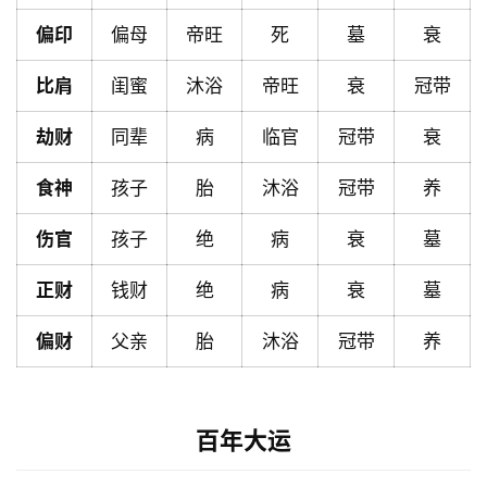
页
偏印
偏母
帝旺
死
墓
衰
比肩
闺蜜
沐浴
帝旺
衰
冠带
黄
历
劫财
同辈
病
临官
冠带
衰
食神
孩子
胎
沐浴
冠带
养
占
卜
伤官
孩子
绝
病
衰
墓
正财
钱财
绝
病
衰
墓
命
理
登录
注册
偏财
父亲
胎
沐浴
冠带
养
解
百年大运
梦