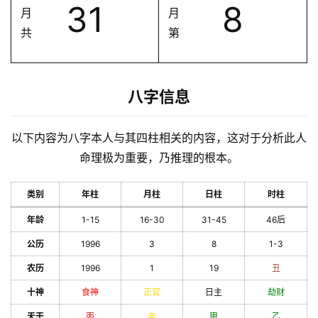
31
8
月
月
共
第
八字信息
以下内容为八字本人与其四柱相关的内容，这对于分析此人
命理极为重要，乃推理的根本。
类别
年柱
月柱
日柱
时柱
年龄
1-15
16-30
31-45
46后
公历
1996
3
8
1-3
农历
1996
1
19
丑
十神
食神
正官
日主
劫财
天干
丙
辛
甲
乙