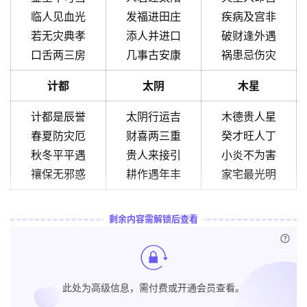
临人见血光
发福进田庄
疾病及宫非
若无灾典孝
添人并进口
破财逢外遇
口舌两三房
几事古安康
祸患忌伤灾
计都
太阴
木星
计都是辰誉
太阴行运吉
木德贵人星
春夏防灾厄
财喜两三重
癸才旺人丁
秋冬平平遇
贵人来接引
小炎不为害
禳保无邪惑
耕作遇年丰
家宅最光明
剩余内容需解锁后查看
已付
此处为高级信息，需付费或开通会员查看。