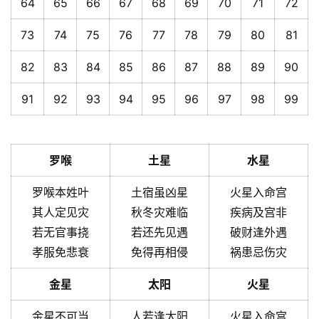
64
65
66
67
68
69
70
71
72
73
74
75
76
77
78
79
80
81
82
83
84
85
86
87
88
89
90
91
92
93
94
95
96
97
98
99
罗喉
土星
水星
罗喉本姓叶
土宿虽凶星
火星入命宫
其人定见灾
秋冬灾难临
疾病及宫非
若无官事挠
若还先见遇
破财逢外遇
孝服免悲衰
免得再相侵
祸患忌伤灾
金星
太阳
火星
金星不可当
人若逢太阳
火星入命宫