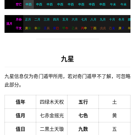
空亡
申酉
申酉
申酉
申酉
申酉
申酉
申酉
申酉
午未
午未
月份
正月
二月
三月
四月
五月
六月
七月
八月
九月
十月
冬月
腊月
流月
干支
庚
寅
辛
卯
壬
辰
癸
巳
甲
午
乙
未
丙
申
丁
酉
戊
戌
己
亥
庚
子
辛
丑
九星
九星信息仅为奇门遁甲所用，若对奇门遁甲不了解，可忽略
此部分。
值年
四绿木天权
五行
土
值月
七赤金摇光
七色
黄
值日
二黒土天璇
九数
五