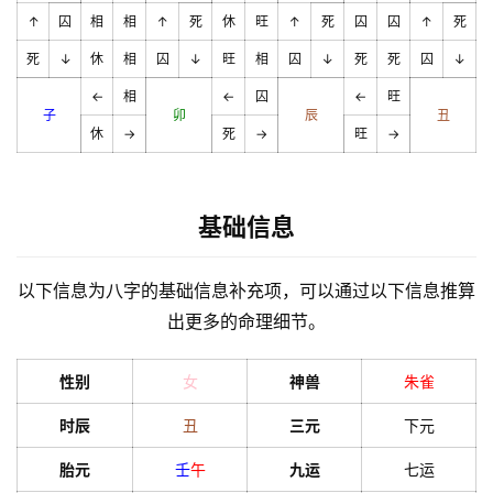
↑
囚
相
相
↑
死
休
旺
↑
死
囚
囚
↑
死
死
↓
休
相
囚
↓
旺
相
囚
↓
死
死
囚
↓
←
相
←
囚
←
旺
子
卯
辰
丑
休
→
死
→
旺
→
基础信息
以下信息为八字的基础信息补充项，可以通过以下信息推算
出更多的命理细节。
性别
女
神兽
朱雀
时辰
丑
三元
下元
胎元
壬
午
九运
七运