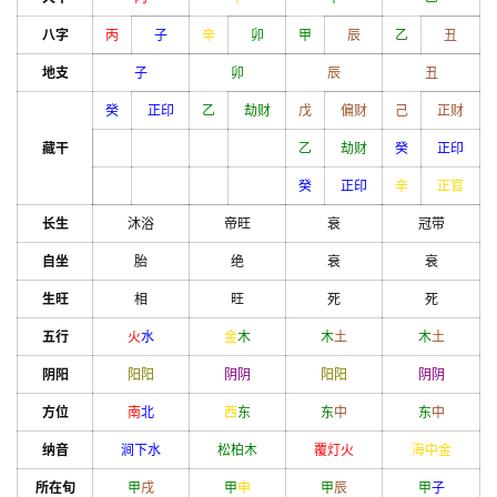
八字
丙
子
辛
卯
甲
辰
乙
丑
地支
子
卯
辰
丑
癸
正印
乙
劫财
戊
偏财
己
正财
藏干
乙
劫财
癸
正印
癸
正印
辛
正官
长生
沐浴
帝旺
衰
冠带
自坐
胎
绝
衰
衰
生旺
相
旺
死
死
五行
火
水
金
木
木
土
木
土
阴阳
阳
阳
阴
阴
阳
阳
阴
阴
方位
南
北
西
东
东
中
东
中
纳音
涧下水
松柏木
覆灯火
海中金
所在旬
甲
戌
甲
申
甲
辰
甲
子