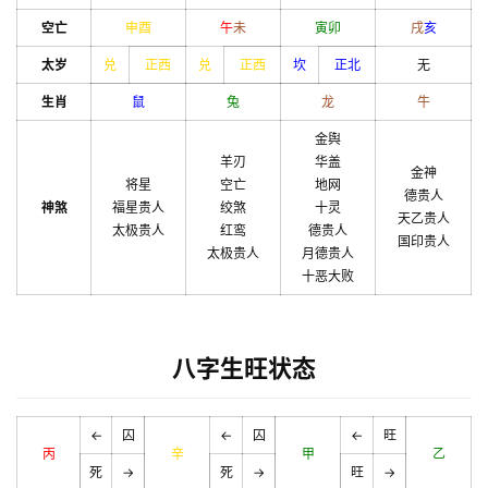
空亡
申
酉
午
未
寅
卯
戌
亥
太岁
兑
正西
兑
正西
坎
正北
无
生肖
鼠
兔
龙
牛
金舆
羊刃
华盖
金神
将星
空亡
地网
德贵人
神煞
福星贵人
绞煞
十灵
天乙贵人
太极贵人
红鸾
德贵人
国印贵人
太极贵人
月德贵人
十恶大败
八字生旺状态
←
囚
←
囚
←
旺
丙
辛
甲
乙
死
→
死
→
旺
→