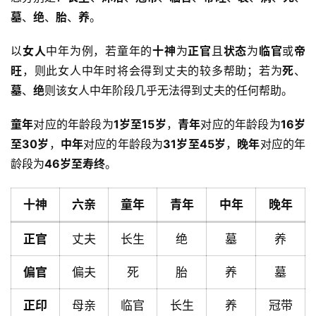
墓
、
绝
、
胎
、
养
。
以
女人
中年为例，若童年的
十神
为
正官
且
状态
为
临官
或
帝
旺
，则此女人中年时将会得到丈夫的较多帮助；若为
死
、
墓
、
绝
则该女人中年阶段几乎无法得到丈夫的任何帮助。
童年
对应的年龄段为
1岁至15岁
，
青年
对应的年龄段为
16岁
至30岁
，
中年
对应的年龄段为
31岁至45岁
，
晚年
对应的年
龄段为
46岁至寿终
。
十神
六亲
童年
青年
中年
晚年
正官
丈夫
长生
绝
墓
养
偏官
偏夫
死
胎
养
墓
首
正印
母亲
临官
长生
养
冠带