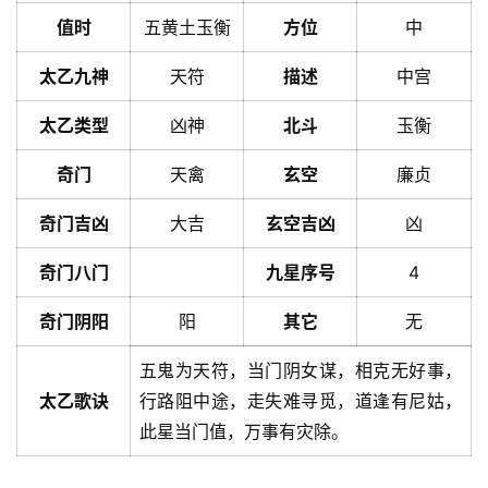
值时
五黄土玉衡
方位
中
太乙九神
天符
描述
中宫
太乙类型
凶神
北斗
玉衡
奇门
天禽
玄空
廉贞
奇门吉凶
大吉
玄空吉凶
凶
奇门八门
九星序号
4
奇门阴阳
阳
其它
无
五鬼为天符，当门阴女谋，相克无好事，
太乙歌诀
行路阻中途，走失难寻觅，道逢有尼姑，
此星当门值，万事有灾除。