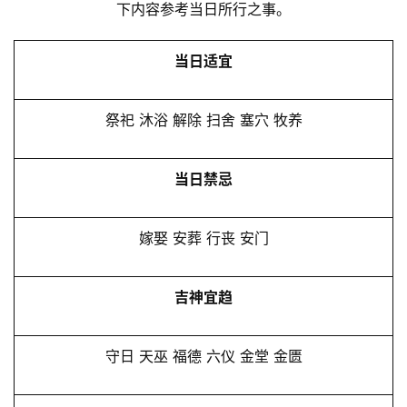
下内容参考当日所行之事。
当日适宜
祭祀 沐浴 解除 扫舍 塞穴 牧养
当日禁忌
嫁娶 安葬 行丧 安门
吉神宜趋
守日 天巫 福德 六仪 金堂 金匮