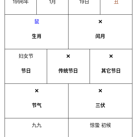
1996年
1月
19日
丑
鼠
❌
生肖
闰月
妇女节
❌
❌
节日
传统节日
其它节日
❌
❌
节气
三伏
九九
惊蛰 初候