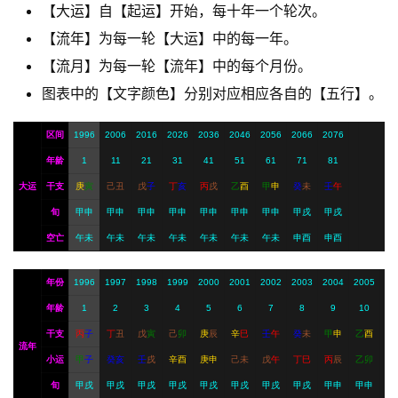
【大运】自【起运】开始，每十年一个轮次。
【流年】为每一轮【大运】中的每一年。
A
I
【流月】为每一轮【流年】中的每个月份。
服
图表中的【文字颜色】分别对应相应各自的【五行】。
务
区间
1996
2006
2016
2026
2036
2046
2056
2066
2076
年龄
1
11
21
31
41
51
61
71
81
会
大运
干支
庚
寅
己
丑
戊
子
丁
亥
丙
戌
乙
酉
甲
申
癸
未
壬
午
员
旬
甲申
甲申
甲申
甲申
甲申
甲申
甲申
甲戌
甲戌
空亡
午未
午未
午未
午未
午未
午未
午未
申酉
申酉
年份
1996
1997
1998
1999
2000
2001
2002
2003
2004
2005
年龄
1
2
3
4
5
6
7
8
9
10
干支
丙
子
丁
丑
戊
寅
己
卯
庚
辰
辛
巳
壬
午
癸
未
甲
申
乙
酉
流年
小运
甲
子
癸
亥
壬
戌
辛
酉
庚
申
己
未
戊
午
丁
巳
丙
辰
乙
卯
旬
甲戌
甲戌
甲戌
甲戌
甲戌
甲戌
甲戌
甲戌
甲申
甲申