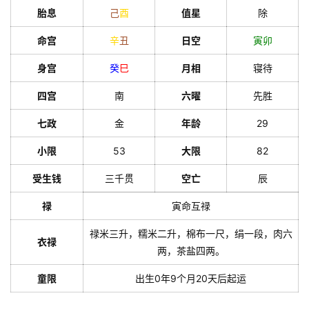
胎息
己
酉
值星
除
命宫
辛
丑
日空
寅
卯
身宫
癸
巳
月相
寝待
四宫
南
六曜
先胜
七政
金
年龄
29
小限
53
大限
82
受生钱
三千贯
空亡
辰
禄
寅命互禄
禄米三升，糯米二升，棉布一尺，绢一段，肉六
衣禄
两，茶盐四两。
童限
出生0年9个月20天后起运