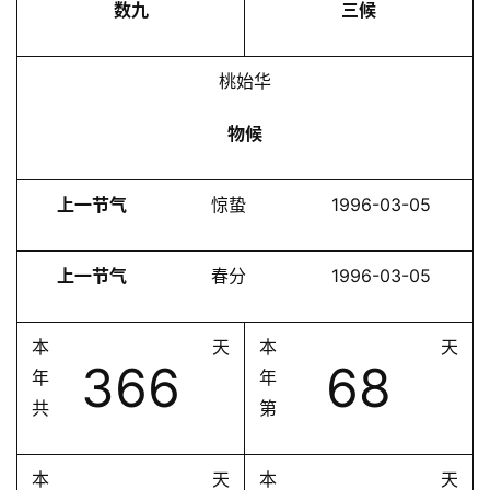
数九
三候
桃始华
物候
上一节气
惊蛰
1996-03-05
上一节气
春分
1996-03-05
本
天
本
天
366
68
年
年
共
第
本
天
本
天