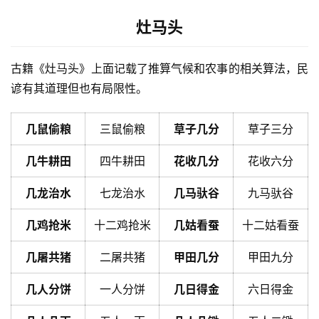
灶马头
古籍《灶马头》上面记载了推算气候和农事的相关算法，民
谚有其道理但也有局限性。
几鼠偷粮
三鼠偷粮
草子几分
草子三分
几牛耕田
四牛耕田
花收几分
花收六分
几龙治水
七龙治水
几马驮谷
九马驮谷
几鸡抢米
十二鸡抢米
几姑看蚕
十二姑看蚕
几屠共猪
二屠共猪
甲田几分
甲田九分
几人分饼
一人分饼
几日得金
六日得金