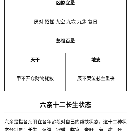
凶煞宜忌
厌对 招摇 九空 九坎 九焦 复日
彭祖百忌
天干
地支
甲不开仓财物耗散
辰不哭泣必主重丧
六亲十二长生状态
六亲是指各亲朋在各年龄段对自己的帮扶状态，这十二种状
态分别是：
长生
、
沐浴
、
冠带
、
临官
、
帝旺
、
衰
、
病
、
死
、