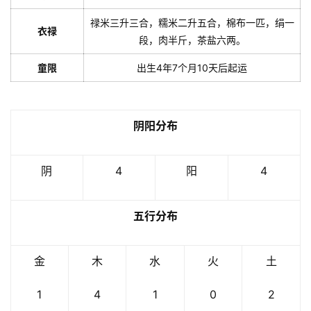
禄米三升三合，糯米二升五合，棉布一匹，绢一
衣禄
段，肉半斤，茶盐六两。
童限
出生4年7个月10天后起运
阴阳分布
阴
4
阳
4
五行分布
金
木
水
火
土
1
4
1
0
2