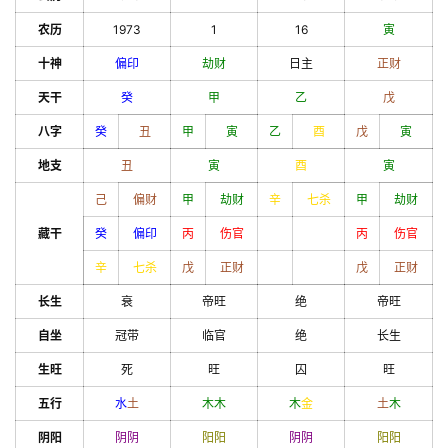
农历
1973
1
16
寅
十神
偏印
劫财
日主
正财
天干
癸
甲
乙
戊
八字
癸
丑
甲
寅
乙
酉
戊
寅
地支
丑
寅
酉
寅
己
偏财
甲
劫财
辛
七杀
甲
劫财
藏干
癸
偏印
丙
伤官
丙
伤官
辛
七杀
戊
正财
戊
正财
长生
衰
帝旺
绝
帝旺
自坐
冠带
临官
绝
长生
生旺
死
旺
囚
旺
五行
水
土
木
木
木
金
土
木
阴阳
阴
阴
阳
阳
阴
阴
阳
阳