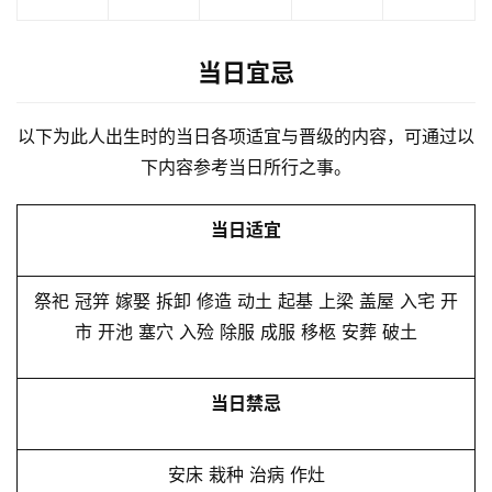
当日宜忌
以下为此人出生时的当日各项适宜与晋级的内容，可通过以
下内容参考当日所行之事。
当日适宜
祭祀 冠笄 嫁娶 拆卸 修造 动土 起基 上梁 盖屋 入宅 开
市 开池 塞穴 入殓 除服 成服 移柩 安葬 破土
当日禁忌
安床 栽种 治病 作灶