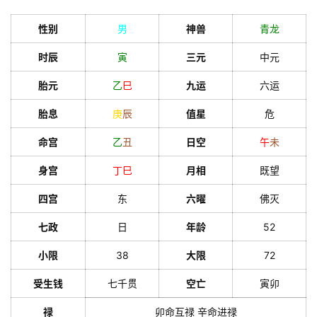
性别
男
神兽
青龙
时辰
寅
三元
中元
胎元
乙
巳
九运
六运
胎息
庚
辰
值星
危
命宫
乙
丑
日空
午
未
身宫
丁
巳
月相
既望
四宫
东
六曜
佛灭
七政
日
年龄
52
小限
38
大限
72
受生钱
七千贯
空亡
寅卯
禄
卯命互禄 辛命进禄