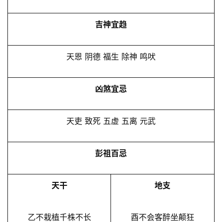
吉神宜趋
天恩 阴德 福生 除神 鸣吠
凶煞宜忌
天吏 致死 五虚 五离 元武
彭祖百忌
天干
地支
乙不栽植千株不长
酉不会客醉坐颠狂