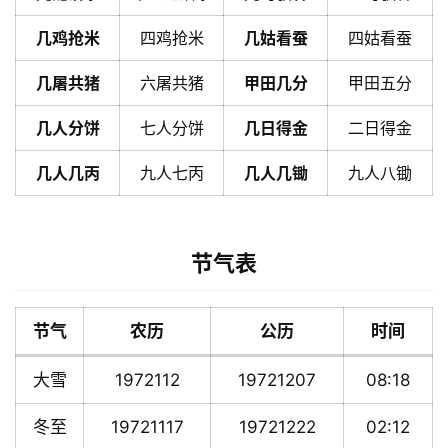
几鸡抢米
四鸡抢米
几姑看蚕
四姑看蚕
几屠共猪
六屠共猪
甲田几分
甲田五分
几人分饼
七人分饼
几日得金
二日得金
几人几丙
九人七丙
几人几锄
九人八锄
节气表
节气
农历
公历
时间
大雪
1972112
19721207
08:18
冬至
19721117
19721222
02:12