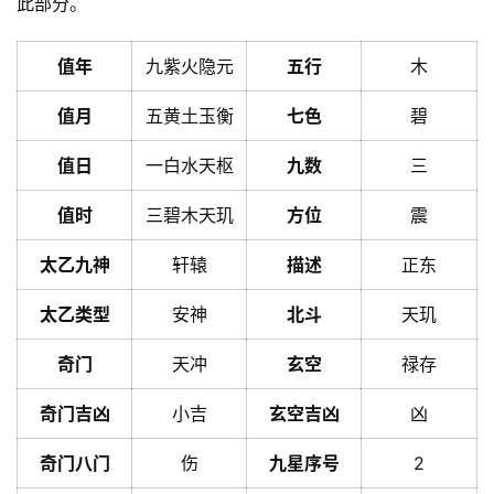
此部分。
值年
九紫火隐元
五行
木
值月
五黄土玉衡
七色
碧
值日
一白水天枢
九数
三
值时
三碧木天玑
方位
震
太乙九神
轩辕
描述
正东
太乙类型
安神
北斗
天玑
奇门
天冲
玄空
禄存
奇门吉凶
小吉
玄空吉凶
凶
奇门八门
伤
九星序号
2