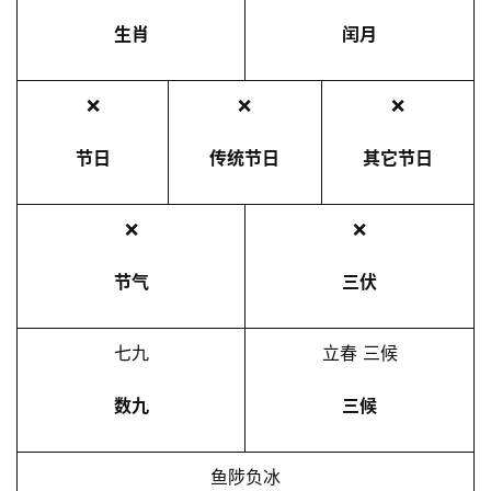
生肖
闰月
❌
❌
❌
节日
传统节日
其它节日
❌
❌
节气
三伏
七九
立春 三候
数九
三候
鱼陟负冰