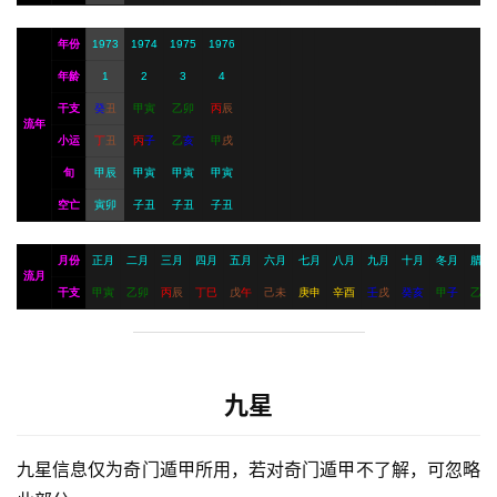
年份
1973
1974
1975
1976
年龄
1
2
3
4
干支
癸
丑
甲
寅
乙
卯
丙
辰
流年
小运
丁
丑
丙
子
乙
亥
甲
戌
旬
甲辰
甲寅
甲寅
甲寅
空亡
寅卯
子丑
子丑
子丑
月份
正月
二月
三月
四月
五月
六月
七月
八月
九月
十月
冬月
腊月
流月
干支
甲
寅
乙
卯
丙
辰
丁
巳
戊
午
己
未
庚
申
辛
酉
壬
戌
癸
亥
甲
子
乙
丑
九星
九星信息仅为奇门遁甲所用，若对奇门遁甲不了解，可忽略