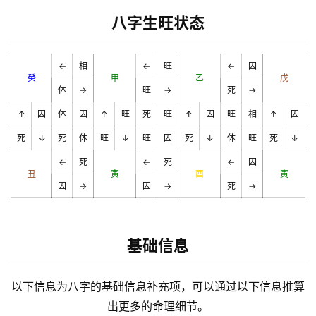
八字生旺状态
←
相
←
旺
←
囚
癸
甲
乙
戊
休
→
旺
→
死
→
↑
囚
休
囚
↑
旺
死
旺
↑
囚
旺
相
↑
囚
死
↓
死
休
旺
↓
旺
囚
死
↓
休
旺
死
↓
←
死
←
死
←
囚
丑
寅
酉
寅
囚
→
囚
→
死
→
基础信息
以下信息为八字的基础信息补充项，可以通过以下信息推算
出更多的命理细节。