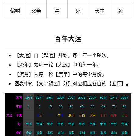
解
偏财
父亲
墓
死
长生
死
梦
百年大运
A
I
服
【大运】自【起运】开始，每十年一个轮次。
务
【流年】为每一轮【大运】中的每一年。
【流月】为每一轮【流年】中的每个月份。
图表中的【文字颜色】分别对应相应各自的【五行】。
会
员
区间
1973
1977
1987
1997
2007
2017
2027
2037
2047
2057
年龄
1
5
15
25
35
45
55
65
75
85
大运
干支
癸
丑
壬
子
辛
亥
庚
戌
己
酉
戊
申
丁
未
丙
午
乙
巳
旬
甲子
甲辰
甲辰
甲辰
甲辰
甲辰
甲辰
甲辰
甲辰
甲辰
空亡
戌亥
寅卯
寅卯
寅卯
寅卯
寅卯
寅卯
寅卯
寅卯
寅卯