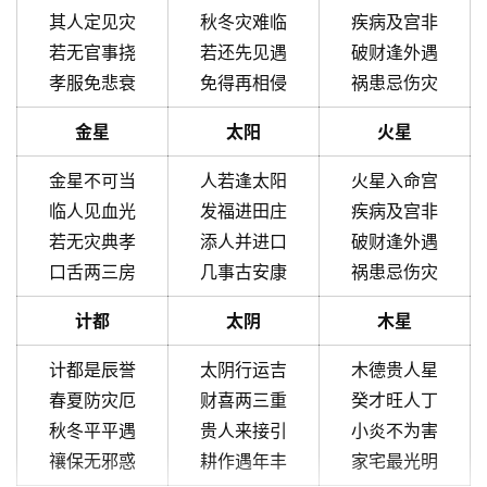
其人定见灾
秋冬灾难临
疾病及宫非
若无官事挠
若还先见遇
破财逢外遇
孝服免悲衰
免得再相侵
祸患忌伤灾
金星
太阳
火星
金星不可当
人若逢太阳
火星入命宫
临人见血光
发福进田庄
疾病及宫非
若无灾典孝
添人并进口
破财逢外遇
口舌两三房
几事古安康
祸患忌伤灾
计都
太阴
木星
计都是辰誉
太阴行运吉
木德贵人星
春夏防灾厄
财喜两三重
癸才旺人丁
秋冬平平遇
贵人来接引
小炎不为害
禳保无邪惑
耕作遇年丰
家宅最光明