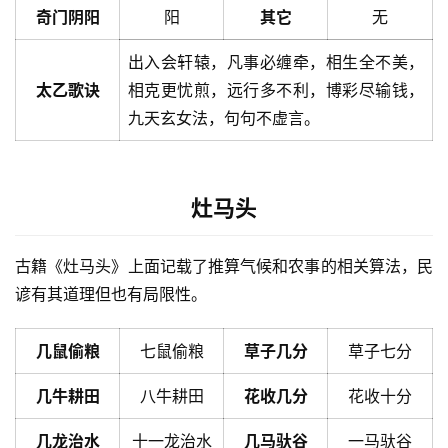
奇门阴阳
阳
其它
无
出入会轩辕，凡事必缠牵，相生全不美，
太乙歌诀
相克更忧煎，远行多不利，博彩尽输钱，
九天玄女法，句句不虚言。
灶马头
古籍《灶马头》上面记载了推算气候和农事的相关算法，民
谚有其道理但也有局限性。
几鼠偷粮
七鼠偷粮
草子几分
草子七分
几牛耕田
八牛耕田
花收几分
花收十分
几龙治水
十一龙治水
几马驮谷
一马驮谷