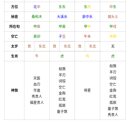
方位
北
中
东
东
东
西
中
东
纳音
桑柘木
大溪水
泉中水
城头土
所在旬
甲
辰
甲
寅
甲
申
甲
戌
空亡
寅
卯
子
丑
午
未
申
酉
太岁
艮
东北
艮
东北
艮
东北
无
生肖
牛
虎
鸡
虎
劫煞
劫煞
羊刃
羊刃
天医
词馆
词馆
血刃
空亡
空亡
神煞
华盖
将星
金舆
金舆
秀贵人
红鸾
红鸾
福星贵人
孤辰
孤辰
童子煞
童子煞
秀贵人