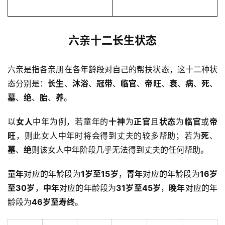
六亲十二长生状态
六亲是指各亲朋在各年龄段对自己的帮扶状态，这十二种状
态分别是：
长生
、
沐浴
、
冠带
、
临官
、
帝旺
、
衰
、
病
、
死
、
墓
、
绝
、
胎
、
养
。
以
女人
中年为例，若童年的
十神
为
正官
且
状态
为
临官
或
帝
旺
，则此女人中年时将会得到丈夫的较多帮助；若为
死
、
墓
、
绝
则该女人中年阶段几乎无法得到丈夫的任何帮助。
童年
对应的年龄段为
1岁至15岁
，
青年
对应的年龄段为
16岁
至30岁
，
中年
对应的年龄段为
31岁至45岁
，
晚年
对应的年
龄段为
46岁至寿终
。