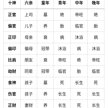
十神
六亲
童年
青年
中年
晚年
正官
上司
墓
绝
帝旺
绝
首
页
偏官
儿子
养
胎
临官
胎
正印
母亲
衰
病
沐浴
病
黄
历
偏印
偏母
冠带
沐浴
病
沐浴
比肩
朋友
衰
帝旺
绝
帝旺
占
卜
劫财
同辈
冠带
临官
胎
临官
食神
孩子
墓
死
长生
死
命
伤官
孩子
养
长生
死
长生
理
登录
注册
正财
妻财
养
长生
死
长生