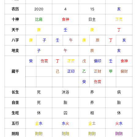
农历
2020
4
15
亥
十神
比肩
食神
日主
正官
天干
庚
壬
庚
丁
八字
庚
子
壬
午
庚
辰
丁
亥
地支
子
午
辰
亥
癸
伤官
丁
正官
戊
偏印
壬
食神
藏干
己
正印
乙
正财
甲
偏财
癸
伤官
长生
死
沐浴
养
病
自坐
死
胎
养
胎
生旺
休
囚
相
休
五行
金
水
水
火
金
土
火
水
阴阳
阳
阳
阳
阳
阳
阳
阴
阴