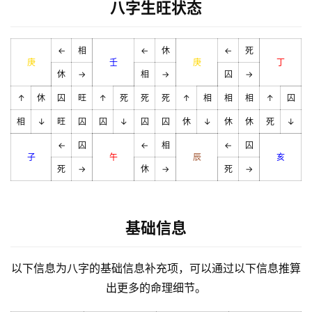
八字生旺状态
←
相
←
休
←
死
庚
壬
庚
丁
休
→
相
→
囚
→
↑
休
囚
旺
↑
死
死
死
↑
相
相
相
↑
囚
相
↓
旺
囚
囚
↓
囚
囚
休
↓
休
休
死
↓
←
囚
←
相
←
囚
子
午
辰
亥
死
→
休
→
死
→
基础信息
以下信息为八字的基础信息补充项，可以通过以下信息推算
出更多的命理细节。