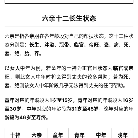
六亲十二长生状态
六亲是指各亲朋在各年龄段对自己的帮扶状态，这十二种状
态分别是：
长生
、
沐浴
、
冠带
、
临官
、
帝旺
、
衰
、
病
、
死
、
墓
、
绝
、
胎
、
养
。
以
女人
中年为例，若童年的
十神
为
正官
且
状态
为
临官
或
帝
旺
，则此女人中年时将会得到丈夫的较多帮助；若为
死
、
墓
、
绝
则该女人中年阶段几乎无法得到丈夫的任何帮助。
童年
对应的年龄段为
1岁至15岁
，
青年
对应的年龄段为
16岁
至30岁
，
中年
对应的年龄段为
31岁至45岁
，
晚年
对应的年
龄段为
46岁至寿终
。
十神
六亲
童年
青年
中年
晚年