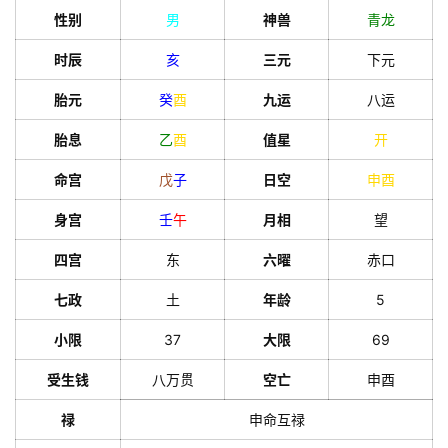
性别
男
神兽
青龙
时辰
亥
三元
下元
胎元
癸
酉
九运
八运
胎息
乙
酉
值星
开
命宫
戊
子
日空
申
酉
身宫
壬
午
月相
望
四宫
东
六曜
赤口
七政
土
年龄
5
小限
37
大限
69
受生钱
八万贯
空亡
申酉
禄
申命互禄