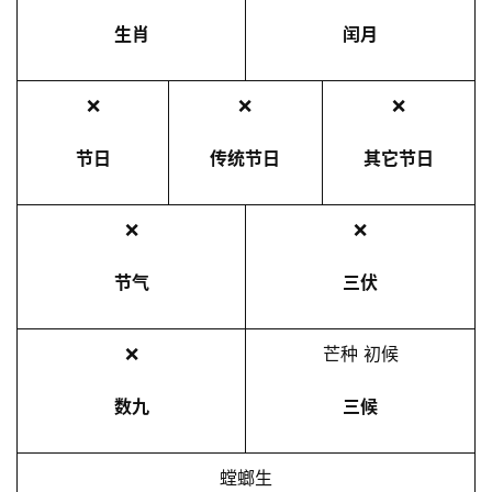
生肖
闰月
❌
❌
❌
节日
传统节日
其它节日
❌
❌
节气
三伏
❌
芒种 初候
数九
三候
螳螂生