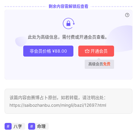
剩余内容需解锁后查看
已付
此处为高级信息，需付费或开通会员查看。
非会员价格
¥
88.00
开通会员
高级会员
免费
该篇内容由赛博占卜原创，如若转载，请注明出处：
https://saibozhanbu.com/mingli/bazi/12697.html
八字
命理