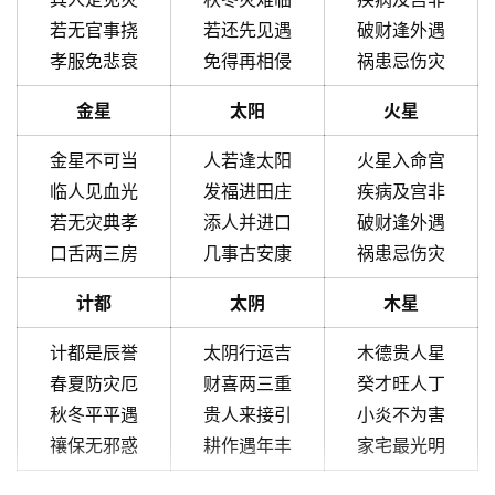
若无官事挠
若还先见遇
破财逢外遇
孝服免悲衰
免得再相侵
祸患忌伤灾
金星
太阳
火星
金星不可当
人若逢太阳
火星入命宫
临人见血光
发福进田庄
疾病及宫非
若无灾典孝
添人并进口
破财逢外遇
口舌两三房
几事古安康
祸患忌伤灾
计都
太阴
木星
计都是辰誉
太阴行运吉
木德贵人星
春夏防灾厄
财喜两三重
癸才旺人丁
秋冬平平遇
贵人来接引
小炎不为害
禳保无邪惑
耕作遇年丰
家宅最光明