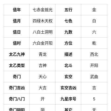
值年
七赤金摇光
五行
金
值月
四绿木天权
七色
白
值日
八白土洞明
九数
六
值时
六白金开阳
方位
乾
太乙九神
青龙
描述
西北
太乙类型
吉神
北斗
开阳
奇门
天心
玄空
武曲
奇门吉凶
大吉
玄空吉凶
吉
奇门八门
开
九星序号
5
奇门阴阳
阴
其它
无