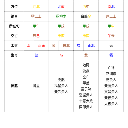
方位
西北
北
南
西
中
南
北
纳音
壁上土
杨柳木
白蜡
金
屋上土
所在旬
甲
午
甲
戌
甲
戌
甲
申
空亡
辰
巳
申
酉
申
酉
午
未
太岁
离
正南
艮
东北
坎
正北
无
生肖
鼠
马
龙
猪
地网
亡神
流霞
正词馆
空亡
灾煞
德贵人
华盖
神煞
将星
福星贵人
天厨贵人
童子煞
天乙贵人
文昌贵人
魁罡贵人
天德贵人
十恶大败
太极贵人
国印贵人