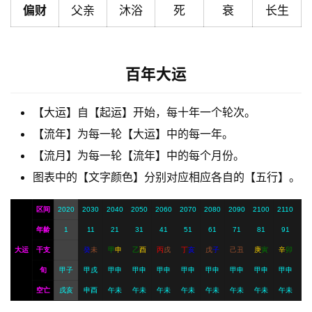
偏财
父亲
沐浴
死
衰
长生
解
梦
百年大运
A
I
【大运】自【起运】开始，每十年一个轮次。
服
务
【流年】为每一轮【大运】中的每一年。
【流月】为每一轮【流年】中的每个月份。
图表中的【文字颜色】分别对应相应各自的【五行】。
会
员
区间
2020
2030
2040
2050
2060
2070
2080
2090
2100
2110
年龄
1
11
21
31
41
51
61
71
81
91
大运
干支
癸
未
甲
申
乙
酉
丙
戌
丁
亥
戊
子
己
丑
庚
寅
辛
卯
旬
甲子
甲戌
甲申
甲申
甲申
甲申
甲申
甲申
甲申
甲申
空亡
戌亥
申酉
午未
午未
午未
午未
午未
午未
午未
午未