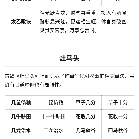
神光跃青龙，财气喜重重，投入有酒食，
太乙歌诀
赌彩最兴隆，更逢相生旺，休言克破凶，
见贵安营寨，万事总吉同。
灶马头
古籍《灶马头》上面记载了推算气候和农事的相关算法，民
谚有其道理但也有局限性。
几鼠偷粮
十鼠偷粮
草子几分
草子十分
几牛耕田
十一牛耕田
花收几分
花收一分
几龙治水
二龙治水
几马驮谷
四马驮谷