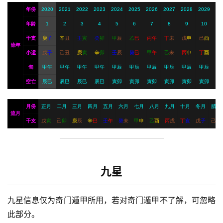
年份
2020
2021
2022
2023
2024
2025
2026
2027
2028
2029
年龄
1
2
3
4
5
6
7
8
9
10
干支
庚
子
辛
丑
壬
寅
癸
卯
甲
辰
乙
巳
丙
午
丁
未
戊
申
己
酉
流年
小运
戊
子
己
丑
庚
寅
辛
卯
壬
辰
癸
巳
甲
午
乙
未
丙
申
丁
酉
旬
甲午
甲午
甲午
甲午
甲辰
甲辰
甲辰
甲辰
甲辰
甲辰
空亡
辰巳
辰巳
辰巳
辰巳
寅卯
寅卯
寅卯
寅卯
寅卯
寅卯
月份
正月
二月
三月
四月
五月
六月
七月
八月
九月
十月
冬月
腊月
流月
干支
戊
寅
己
卯
庚
辰
辛
巳
壬
午
癸
未
甲
申
乙
酉
丙
戌
丁
亥
戊
子
己
丑
九星
九星信息仅为奇门遁甲所用，若对奇门遁甲不了解，可忽略
此部分。