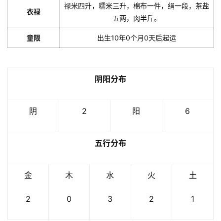
禄米四升，糯米三升，棉布一件，绢一段，茶盐
衣禄
五两，肉半斤。
童限
出生10年0个月0天后起运
阴阳分布
阴
2
阳
6
五行分布
金
木
水
火
土
2
0
3
2
1