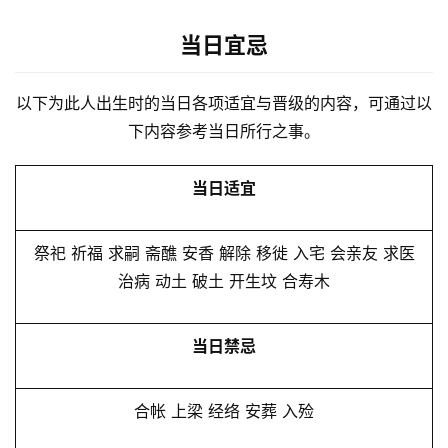
当日宜忌
以下为此人出生时的当日各项适宜与晋级的内容，可通过以
下内容参考当日所行之事。
当日适宜
祭祀 祈福 求嗣 斋醮 安香 解除 移徙 入宅 会亲友 求医
治病 动土 破土 开生坟 合寿木
当日禁忌
合帐 上梁 经络 安葬 入殓