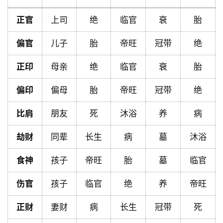
正官
上司
绝
临官
衰
胎
首
页
偏官
儿子
胎
帝旺
冠带
绝
正印
母亲
绝
临官
衰
胎
黄
历
偏印
偏母
胎
帝旺
冠带
绝
比肩
朋友
死
沐浴
养
病
占
劫财
同辈
长生
病
墓
沐浴
卜
食神
孩子
帝旺
胎
墓
临官
命
伤官
孩子
临官
绝
养
帝旺
理
登录
注册
正财
妻财
病
长生
冠带
死