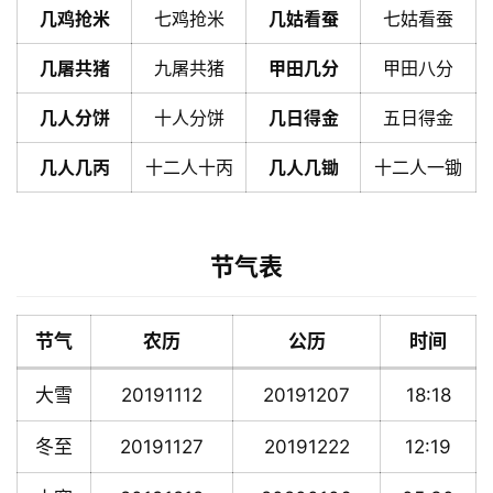
几鸡抢米
七鸡抢米
几姑看蚕
七姑看蚕
几屠共猪
九屠共猪
甲田几分
甲田八分
几人分饼
十人分饼
几日得金
五日得金
几人几丙
十二人十丙
几人几锄
十二人一锄
节气表
节气
农历
公历
时间
大雪
20191112
20191207
18:18
冬至
20191127
20191222
12:19