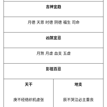
吉神宜趋
月德 天恩 时德 阴德 福生 司命
凶煞宜忌
月煞 月虚 血支 五虚
彭祖百忌
天干
地支
庚不经络织机虚张
辰不哭泣必主重丧