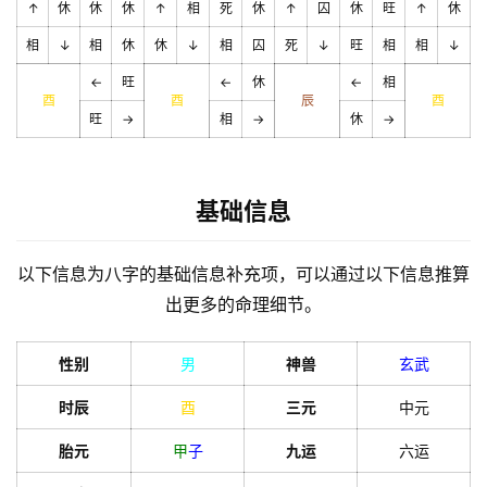
↑
休
休
休
↑
相
死
休
↑
囚
休
旺
↑
休
相
↓
相
休
休
↓
相
囚
死
↓
旺
相
相
↓
←
旺
←
休
←
相
酉
酉
辰
酉
旺
→
相
→
休
→
基础信息
以下信息为八字的基础信息补充项，可以通过以下信息推算
出更多的命理细节。
性别
男
神兽
玄武
时辰
酉
三元
中元
胎元
甲
子
九运
六运