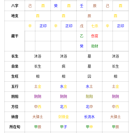
八字
己
酉
癸
酉
壬
辰
己
酉
地支
酉
酉
辰
酉
辛
正印
辛
正印
戊
七杀
辛
正印
藏干
乙
伤官
癸
劫财
长生
沐浴
沐浴
墓
沐浴
自坐
长生
病
墓
长生
生旺
相
相
囚
相
五行
土
金
水
金
水
土
土
金
阴阳
阴
阴
阴
阴
阳
阳
阴
阴
方位
中
西
北
西
北
中
中
西
纳音
大驿土
剑锋金
长流水
大驿土
所在旬
甲
辰
甲
子
甲
申
甲
辰