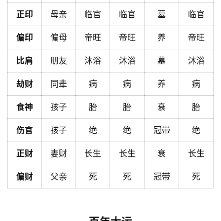
页
正印
母亲
临官
临官
墓
临官
偏印
偏母
帝旺
帝旺
养
帝旺
黄
比肩
朋友
沐浴
沐浴
墓
沐浴
历
劫财
同辈
病
病
养
病
占
食神
孩子
胎
胎
衰
胎
卜
伤官
孩子
绝
绝
冠带
绝
命
正财
妻财
长生
长生
衰
长生
理
登录
注册
偏财
父亲
死
死
冠带
死
解
梦