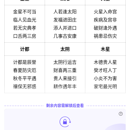
金星不可当
人若逢太阳
火星入命宫
临人见血光
发福进田庄
疾病及宫非
若无灾典孝
添人并进口
破财逢外遇
口舌两三房
几事古安康
祸患忌伤灾
计都
太阴
木星
计都是辰誉
太阴行运吉
木德贵人星
春夏防灾厄
财喜两三重
癸才旺人丁
秋冬平平遇
贵人来接引
小炎不为害
禳保无邪惑
耕作遇年丰
家宅最光明
剩余内容需解锁后查看
已付