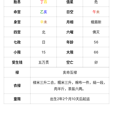
胎息
丁
酉
值星
危
命宫
乙
亥
日空
午
未
身宫
辛
未
月相
蛾眉新
四宫
北
六曜
佛灭
七政
日
年龄
56
小限
15
大限
66
受生钱
五万贯
空亡
卯
禄
亥命互禄
禄米三升二合，糯米三升，棉布一件，绢一段，
衣禄
肉半斤，茶盐六两。
童限
出生2年2个月10天后起运