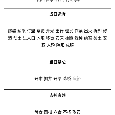
当日适宜
嫁娶 纳采 订盟 祭祀 开光 出行 理发 作梁 出火 拆卸 修
造 动土 进人口 入宅 移徙 安床 挂匾 栽种 纳畜 破土 安
葬 入殓 除服 成服
当日禁忌
开市 掘井 开渠 造桥 造船
吉神宜趋
母仓 四相 六合 不将 敬安