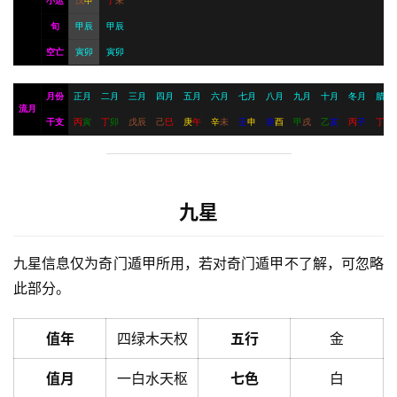
小运
戊
申
丁
未
旬
甲辰
甲辰
空亡
寅卯
寅卯
月份
正月
二月
三月
四月
五月
六月
七月
八月
九月
十月
冬月
腊月
流月
干支
丙
寅
丁
卯
戊
辰
己
巳
庚
午
辛
未
壬
申
癸
酉
甲
戌
乙
亥
丙
子
丁
丑
九星
九星信息仅为奇门遁甲所用，若对奇门遁甲不了解，可忽略
此部分。
值年
四绿木天权
五行
金
值月
一白水天枢
七色
白