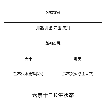
凶煞宜忌
月煞 月虚 四击 天刑
彭祖百忌
天干
地支
壬不泱水更难提防
辰不哭泣必主重丧
六亲十二长生状态