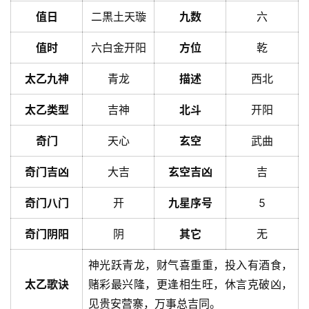
值日
二黒土天璇
九数
六
值时
六白金开阳
方位
乾
太乙九神
青龙
描述
西北
太乙类型
吉神
北斗
开阳
奇门
天心
玄空
武曲
奇门吉凶
大吉
玄空吉凶
吉
奇门八门
开
九星序号
5
奇门阴阳
阴
其它
无
神光跃青龙，财气喜重重，投入有酒食，
太乙歌诀
赌彩最兴隆，更逢相生旺，休言克破凶，
见贵安营寨，万事总吉同。