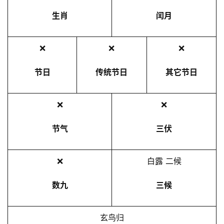
生肖
闰月
❌
❌
❌
节日
传统节日
其它节日
❌
❌
节气
三伏
❌
白露 二候
数九
三候
玄鸟归