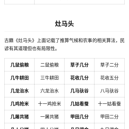
灶马头
古籍《灶马头》上面记载了推算气候和农事的相关算法，民
谚有其道理但也有局限性。
几鼠偷粮
二鼠偷粮
草子几分
草子二分
几牛耕田
三牛耕田
花收几分
花收五分
几龙治水
六龙治水
几马驮谷
八马驮谷
几鸡抢米
十一鸡抢米
几姑看蚕
十一姑看蚕
几屠共猪
一屠共猪
甲田几分
甲田二分