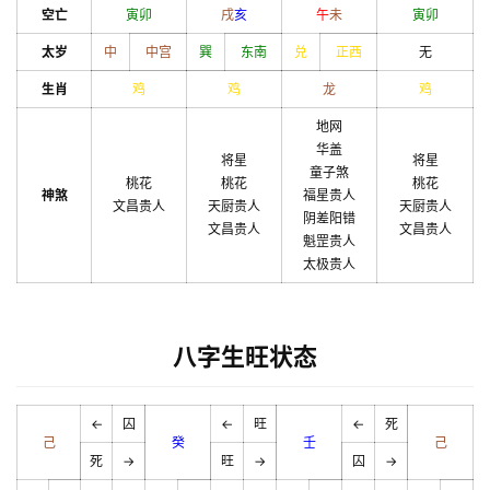
空亡
寅
卯
戌
亥
午
未
寅
卯
太岁
中
中宫
巽
东南
兑
正西
无
生肖
鸡
鸡
龙
鸡
地网
华盖
将星
将星
童子煞
桃花
桃花
桃花
神煞
福星贵人
文昌贵人
天厨贵人
天厨贵人
阴差阳错
文昌贵人
文昌贵人
魁罡贵人
太极贵人
八字生旺状态
←
囚
←
旺
←
死
己
癸
壬
己
死
→
旺
→
囚
→