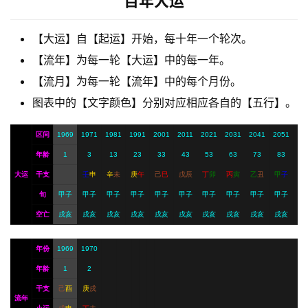
百年大运
【大运】自【起运】开始，每十年一个轮次。
A
【流年】为每一轮【大运】中的每一年。
I
服
【流月】为每一轮【流年】中的每个月份。
务
图表中的【文字颜色】分别对应相应各自的【五行】。
区间
1969
1971
1981
1991
2001
2011
2021
2031
2041
2051
会
年龄
1
3
13
23
33
43
53
63
73
83
员
大运
干支
壬
申
辛
未
庚
午
己
巳
戊
辰
丁
卯
丙
寅
乙
丑
甲
子
旬
甲子
甲子
甲子
甲子
甲子
甲子
甲子
甲子
甲子
甲子
空亡
戌亥
戌亥
戌亥
戌亥
戌亥
戌亥
戌亥
戌亥
戌亥
戌亥
年份
1969
1970
年龄
1
2
干支
己
酉
庚
戌
流年