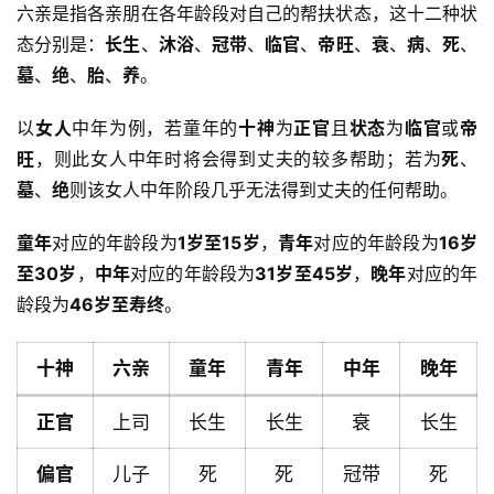
六亲是指各亲朋在各年龄段对自己的帮扶状态，这十二种状
态分别是：
长生
、
沐浴
、
冠带
、
临官
、
帝旺
、
衰
、
病
、
死
、
墓
、
绝
、
胎
、
养
。
以
女人
中年为例，若童年的
十神
为
正官
且
状态
为
临官
或
帝
旺
，则此女人中年时将会得到丈夫的较多帮助；若为
死
、
墓
、
绝
则该女人中年阶段几乎无法得到丈夫的任何帮助。
童年
对应的年龄段为
1岁至15岁
，
青年
对应的年龄段为
16岁
至30岁
，
中年
对应的年龄段为
31岁至45岁
，
晚年
对应的年
龄段为
46岁至寿终
。
十神
六亲
童年
青年
中年
晚年
正官
上司
长生
长生
衰
长生
偏官
儿子
死
死
冠带
死
首