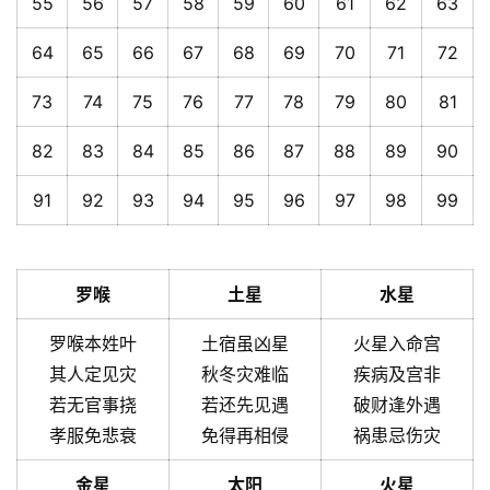
55
56
57
58
59
60
61
62
63
64
65
66
67
68
69
70
71
72
73
74
75
76
77
78
79
80
81
82
83
84
85
86
87
88
89
90
91
92
93
94
95
96
97
98
99
罗喉
土星
水星
罗喉本姓叶
土宿虽凶星
火星入命宫
其人定见灾
秋冬灾难临
疾病及宫非
若无官事挠
若还先见遇
破财逢外遇
孝服免悲衰
免得再相侵
祸患忌伤灾
金星
太阳
火星