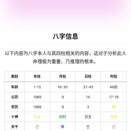
八字信息
以下内容为八字本人与其四柱相关的内容，这对于分析此人
命理极为重要，乃推理的根本。
类别
年柱
月柱
日柱
时柱
年龄
1-15
16-30
31-45
46后
公历
1969
9
14
17-19
农历
1969
8
3
酉
十神
正官
劫财
日主
正官
天干
己
癸
壬
己