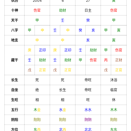
农历
2004
6
27
寅
十神
伤官
劫财
日主
伤官
天干
甲
壬
癸
甲
八字
甲
申
壬
申
癸
亥
甲
寅
地支
申
申
亥
寅
庚
正印
庚
正印
壬
劫财
甲
伤官
藏干
壬
劫财
壬
劫财
甲
伤官
丙
正财
戊
正官
戊
正官
戊
正官
长生
死
死
帝旺
沐浴
自坐
绝
长生
帝旺
临官
生旺
相
相
旺
休
五行
木
金
水
金
水
水
木
木
阴阳
阳
阳
阳
阳
阴
阴
阳
阳
方位
东
西
北
西
北
北
东
东