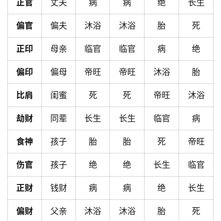
正官
丈夫
病
病
绝
长生
首
偏官
偏夫
沐浴
沐浴
胎
死
页
正印
母亲
临官
临官
病
绝
黄
偏印
偏母
帝旺
帝旺
沐浴
胎
历
比肩
闺蜜
死
死
帝旺
沐浴
劫财
同辈
长生
长生
临官
病
占
卜
食神
孩子
胎
胎
死
帝旺
伤官
孩子
绝
绝
长生
临官
命
理
登录
注册
正财
钱财
病
病
绝
长生
偏财
父亲
沐浴
沐浴
胎
死
解