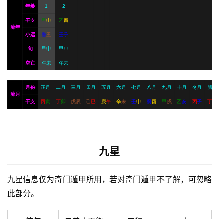
年龄
1
2
干支
甲
申
乙
酉
流年
小运
癸
丑
壬
子
旬
甲申
甲申
空亡
午未
午未
月份
正月
二月
三月
四月
五月
六月
七月
八月
九月
十月
冬月
腊月
流月
干支
丙
寅
丁
卯
戊
辰
己
巳
庚
午
辛
未
壬
申
癸
酉
甲
戌
乙
亥
丙
子
丁
丑
九星
九星信息仅为奇门遁甲所用，若对奇门遁甲不了解，可忽略
此部分。