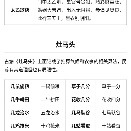
门中太乙明，星官号贪狼，赌彩财喜旺，
太乙歌诀
婚姻大吉昌，出入无阻挡，参谒见贤良，
此行三五里，黑衣别阴阳。
灶马头
古籍《灶马头》上面记载了推算气候和农事的相关算法，民
谚有其道理但也有局限性。
几鼠偷粮
一鼠偷粮
草子几分
草子一分
几牛耕田
二牛耕田
花收几分
花收四分
几龙治水
五龙治水
几马驮谷
七马驮谷
几鸡抢米
十鸡抢米
几姑看蚕
十姑看蚕