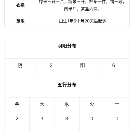
禄米三升三合，糯米三升，棉布一件，绢一段，
衣禄
肉半斤，茶盐六两。
童限
出生1年6个月20天后起运
阴阳分布
阴
2
阳
6
五行分布
金
木
水
火
土
2
3
3
0
0