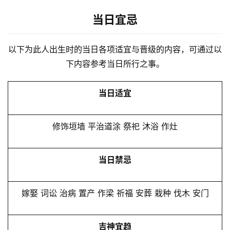
当日宜忌
以下为此人出生时的当日各项适宜与晋级的内容，可通过以
下内容参考当日所行之事。
当日适宜
修饰垣墙 平治道涂 祭祀 沐浴 作灶
当日禁忌
嫁娶 词讼 治病 置产 作梁 祈福 安葬 栽种 伐木 安门
吉神宜趋