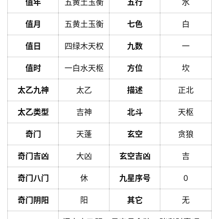
值年
五黄土玉衡
五行
水
值月
五黄土玉衡
七色
白
值日
四绿木天权
九数
一
值时
一白水天枢
方位
坎
太乙九神
太乙
描述
正北
太乙类型
吉神
北斗
天枢
奇门
天蓬
玄空
贪狼
奇门吉凶
大凶
玄空吉凶
吉
奇门八门
休
九星序号
0
奇门阴阳
阳
其它
无