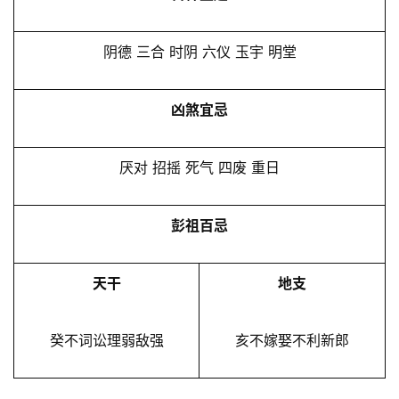
阴德 三合 时阴 六仪 玉宇 明堂
凶煞宜忌
厌对 招摇 死气 四废 重日
彭祖百忌
天干
地支
癸不词讼理弱敌强
亥不嫁娶不利新郎