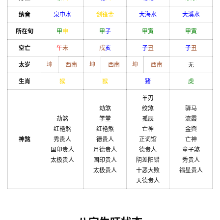
纳音
泉中水
剑锋金
大海水
大溪水
所在旬
甲
申
甲
子
甲
寅
甲
寅
空亡
午
未
戌
亥
子
丑
子
丑
太岁
坤
西南
坤
西南
坤
西南
无
生肖
猴
猴
猪
虎
羊刃
劫煞
绞煞
驿马
劫煞
学堂
孤辰
流霞
红艳煞
红艳煞
亡神
金舆
神煞
秀贵人
德贵人
正词馆
亡神
国印贵人
月德贵人
德贵人
童子煞
太极贵人
国印贵人
阴差阳错
秀贵人
太极贵人
十恶大败
福星贵人
天德贵人