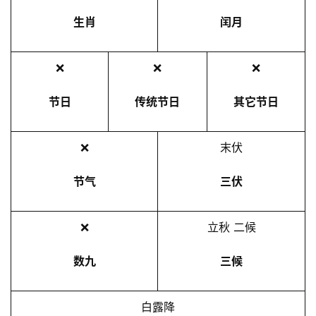
生肖
闰月
❌
❌
❌
节日
传统节日
其它节日
❌
末伏
节气
三伏
❌
立秋 二候
数九
三候
白露降