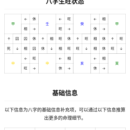
八字生旺状态
←
休
←
旺
←
相
甲
壬
癸
甲
相
→
旺
→
休
→
↑
囚
囚
休
↑
相
旺
休
↑
旺
相
休
↑
旺
死
↓
相
囚
休
↓
相
旺
旺
↓
相
休
旺
↓
←
旺
←
相
←
相
申
申
亥
寅
旺
→
休
→
休
→
基础信息
以下信息为八字的基础信息补充项，可以通过以下信息推算
出更多的命理细节。