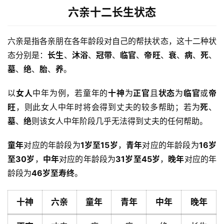
六亲十二长生状态
六亲是指各亲朋在各年龄段对自己的帮扶状态，这十二种状
态分别是：
长生
、
沐浴
、
冠带
、
临官
、
帝旺
、
衰
、
病
、
死
、
墓
、
绝
、
胎
、
养
。
以
女人
中年为例，若童年的
十神
为
正官
且
状态
为
临官
或
帝
旺
，则此女人中年时将会得到丈夫的较多帮助；若为
死
、
墓
、
绝
则该女人中年阶段几乎无法得到丈夫的任何帮助。
童年
对应的年龄段为
1岁至15岁
，
青年
对应的年龄段为
16岁
至30岁
，
中年
对应的年龄段为
31岁至45岁
，
晚年
对应的年
龄段为
46岁至寿终
。
十神
六亲
童年
青年
中年
晚年