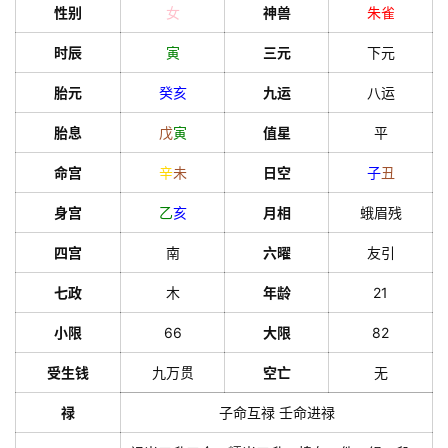
性别
女
神兽
朱雀
时辰
寅
三元
下元
胎元
癸
亥
九运
八运
胎息
戊
寅
值星
平
命宫
辛
未
日空
子
丑
身宫
乙
亥
月相
蛾眉残
四宫
南
六曜
友引
七政
木
年龄
21
小限
66
大限
82
受生钱
九万贯
空亡
无
禄
子命互禄 壬命进禄