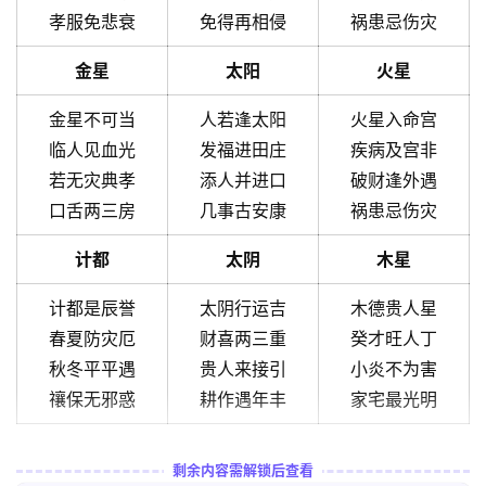
孝服免悲衰
免得再相侵
祸患忌伤灾
金星
太阳
火星
金星不可当
人若逢太阳
火星入命宫
临人见血光
发福进田庄
疾病及宫非
若无灾典孝
添人并进口
破财逢外遇
口舌两三房
几事古安康
祸患忌伤灾
计都
太阴
木星
计都是辰誉
太阴行运吉
木德贵人星
春夏防灾厄
财喜两三重
癸才旺人丁
秋冬平平遇
贵人来接引
小炎不为害
禳保无邪惑
耕作遇年丰
家宅最光明
剩余内容需解锁后查看