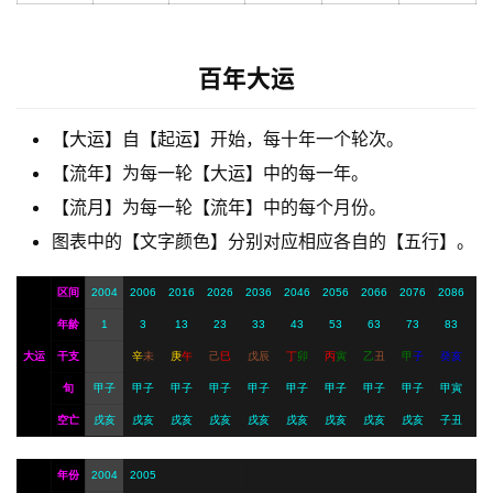
梦
百年大运
A
I
【大运】自【起运】开始，每十年一个轮次。
服
【流年】为每一轮【大运】中的每一年。
务
【流月】为每一轮【流年】中的每个月份。
图表中的【文字颜色】分别对应相应各自的【五行】。
会
区间
2004
2006
2016
2026
2036
2046
2056
2066
2076
2086
员
年龄
1
3
13
23
33
43
53
63
73
83
大运
干支
辛
未
庚
午
己
巳
戊
辰
丁
卯
丙
寅
乙
丑
甲
子
癸
亥
旬
甲子
甲子
甲子
甲子
甲子
甲子
甲子
甲子
甲子
甲寅
空亡
戌亥
戌亥
戌亥
戌亥
戌亥
戌亥
戌亥
戌亥
戌亥
子丑
年份
2004
2005