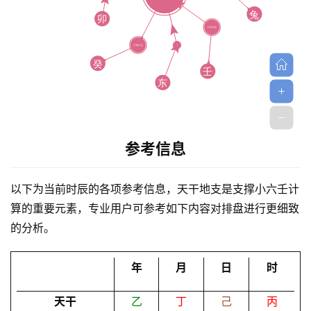
首
参考信息
页
以下为当前时辰的各项参考信息，天干地支是支撑小六壬计
算的重要元素，专业用户可参考如下内容对排盘进行更细致
黄
的分析。
历
年
月
日
时
占
天干
乙
丁
己
丙
卜