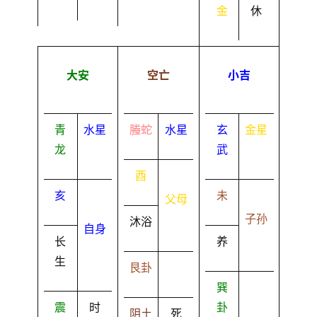
金
休
大安
空亡
小吉
青
水星
螣蛇
水星
玄
金星
龙
武
酉
亥
未
父母
子孙
沐浴
自身
长
养
生
艮卦
巽
震
时
卦
阴土
死