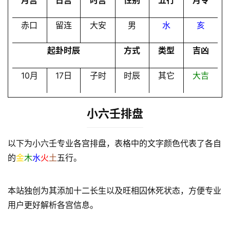
月宫
日宫
时宫
性别
五行
月令
员
赤口
留连
大安
男
水
亥
起卦时辰
方式
类型
吉凶
10月
17日
子时
时辰
其它
大吉
小六壬排盘
以下为小六壬专业各宫排盘，表格中的文字颜色代表了各自
的
金
木
水
火
土
五行。
本站独创为其添加十二长生以及旺相囚休死状态，方便专业
用户更好解析各宫信息。