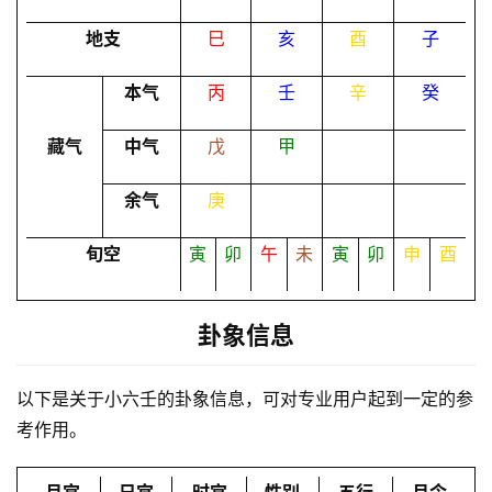
地支
巳
亥
酉
子
命
本气
丙
壬
辛
癸
理
登录
注册
藏气
中气
戊
甲
解
余气
庚
梦
旬空
寅
卯
午
未
寅
卯
申
酉
A
I
卦象信息
服
务
以下是关于小六壬的卦象信息，可对专业用户起到一定的参
考作用。
会