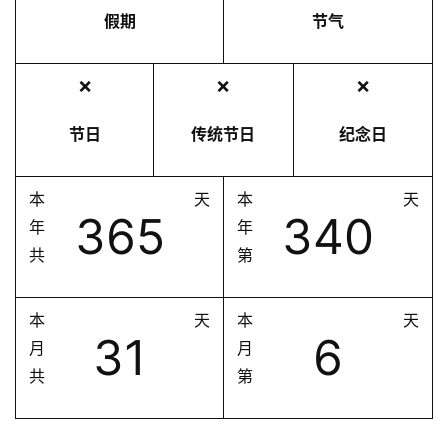
假期
节气
❌
❌
❌
节日
传统节日
纪念日
本
天
本
天
365
340
年
年
共
第
本
天
本
天
31
6
月
月
共
第