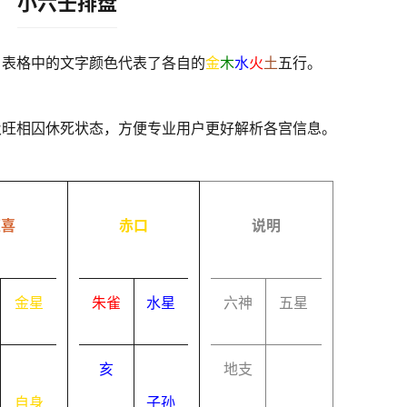
小六壬排盘
，表格中的文字颜色代表了各自的
金
木
水
火
土
五行。
及旺相囚休死状态，方便专业用户更好解析各宫信息。
速喜
赤口
说明
金星
朱雀
水星
六神
五星
亥
地支
自身
子孙