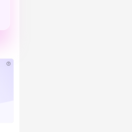
已付费？
登录
或
刷新