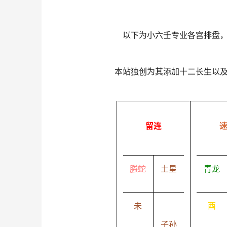
以下为小六壬专业各宫排盘
本站独创为其添加十二长生以
留连
螣蛇
土星
青龙
未
酉
子孙