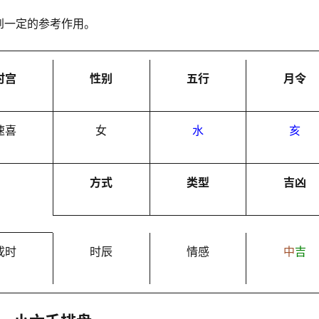
到一定的参考作用。
时宫
性别
五行
月令
速喜
女
水
亥
方式
类型
吉凶
戌时
时辰
情感
中
吉