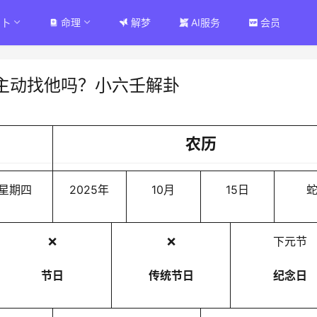
占卜
命理
解梦
AI服务
会员
主动找他吗？小六壬解卦
农历
星期四
2025年
10月
15日
❌
❌
下元节
节日
传统节日
纪念日