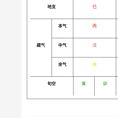
地支
巳
本气
丙
藏气
中气
戊
余气
庚
旬空
寅
卯