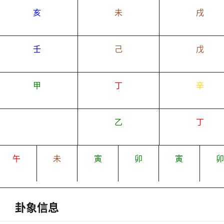
亥
未
戌
壬
己
戊
甲
丁
辛
乙
丁
午
未
寅
卯
寅
卦象信息