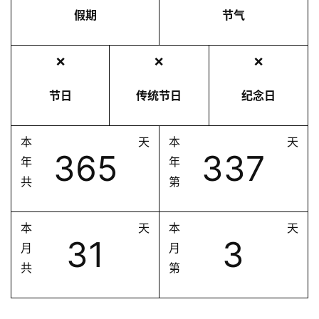
假期
节气
❌
❌
❌
节日
传统节日
纪念日
本
天
本
天
365
337
年
年
共
第
本
天
本
天
31
3
月
月
共
第