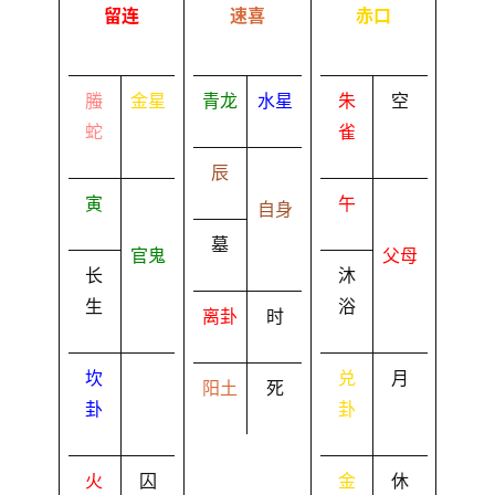
留连
速喜
赤口
螣
金星
青龙
水星
朱
空
蛇
雀
辰
寅
午
自身
墓
官鬼
父母
长
沐
生
浴
离卦
时
坎
兑
月
阳土
死
卦
卦
火
囚
金
休