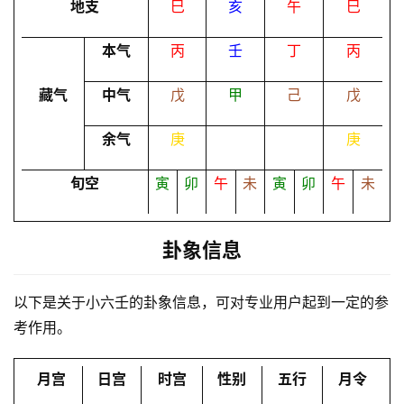
地支
巳
亥
午
巳
本气
丙
壬
丁
丙
命
理
登录
注册
藏气
中气
戊
甲
己
戊
余气
庚
庚
解
梦
旬空
寅
卯
午
未
寅
卯
午
未
A
卦象信息
I
服
以下是关于小六壬的卦象信息，可对专业用户起到一定的参
务
考作用。
会
月宫
日宫
时宫
性别
五行
月令
员