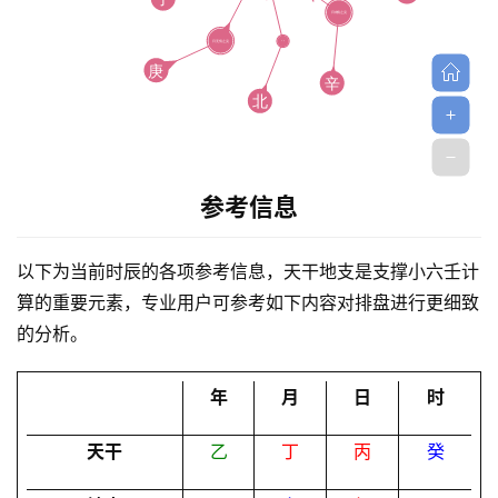
参考信息
首
页
以下为当前时辰的各项参考信息，天干地支是支撑小六壬计
算的重要元素，专业用户可参考如下内容对排盘进行更细致
黄
的分析。
历
年
月
日
时
占
天干
乙
丁
丙
癸
卜