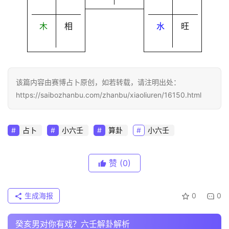
木
相
水
旺
该篇内容由赛博占卜原创，如若转载，请注明出处：
https://saibozhanbu.com/zhanbu/xiaoliuren/16150.html
占卜
小六壬
算卦
小六壬
赞
(0)
生成海报
0
0
癸亥男对你有戏？六壬解卦解析