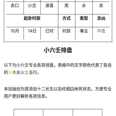
赤口
小吉
速喜
男
水
亥
起卦时辰
方式
类型
吉凶
10月
14日
巳时
时辰
事业
中
吉
小六壬排盘
以下为小六壬专业各宫排盘，表格中的文字颜色代表了各自
的
金
木
水
火
土
五行。
本站独创为其添加十二长生以及旺相囚休死状态，方便专业
用户更好解析各宫信息。