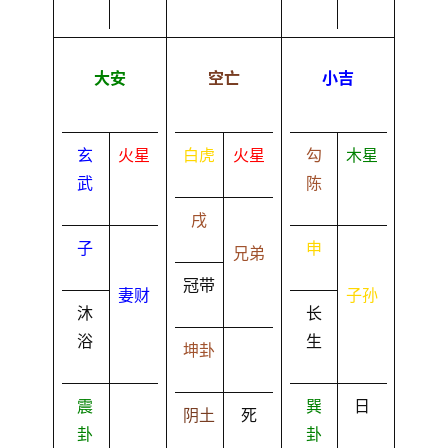
大安
空亡
小吉
玄
火星
白虎
火星
勾
木星
武
陈
戌
子
申
兄弟
冠带
妻财
子孙
沐
长
浴
生
坤卦
震
巽
日
阴土
死
卦
卦