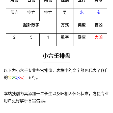
月宫
日宫
时宫
性别
五行
月令
员
留连
空亡
空亡
男
水
亥
起卦数字
方式
类型
吉凶
2
5
1
数字
健康
大凶
小六壬排盘
以下为小六壬专业各宫排盘，表格中的文字颜色代表了各自
的
金
木
水
火
土
五行。
本站独创为其添加十二长生以及旺相囚休死状态，方便专业
用户更好解析各宫信息。