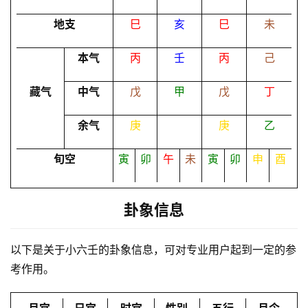
地支
巳
亥
巳
未
命
本气
丙
壬
丙
己
理
登录
注册
藏气
中气
戊
甲
戊
丁
解
余气
庚
庚
乙
梦
旬空
寅
卯
午
未
寅
卯
申
酉
A
I
卦象信息
服
务
以下是关于小六壬的卦象信息，可对专业用户起到一定的参
考作用。
会