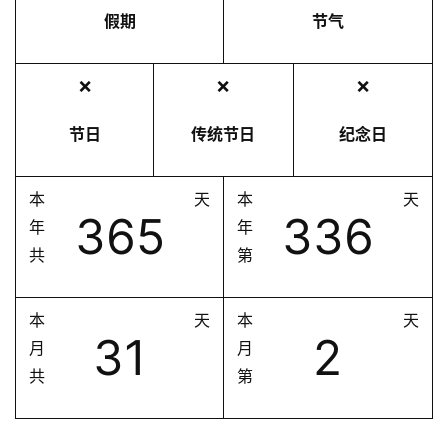
假期
节气
❌
❌
❌
节日
传统节日
纪念日
本
天
本
天
365
336
年
年
共
第
本
天
本
天
31
2
月
月
共
第