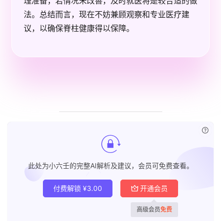
理准备，若情况未改善，及时就医将是较合适的做
法。总结而言，现在不妨兼顾观察和专业医疗建
议，以确保脊柱健康得以保障。
已付
此处为小六壬的完整AI解析及建议，会员可免费查看。
付费解锁
¥
3.00
开通会员
高级会员
免费