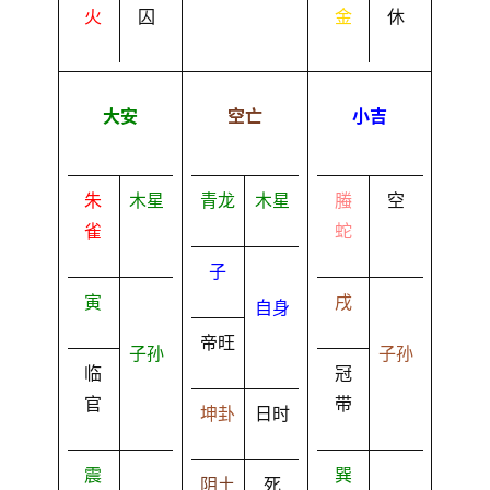
火
囚
金
休
大安
空亡
小吉
朱
木星
青龙
木星
螣
空
雀
蛇
子
寅
戌
自身
帝旺
子孙
子孙
临
冠
官
带
坤卦
日时
震
巽
阴土
死