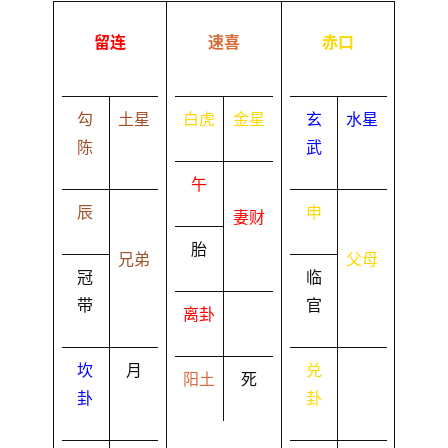
留连
速喜
赤口
勾
土星
白虎
金星
玄
水星
陈
武
午
辰
申
妻财
胎
兄弟
父母
冠
临
带
官
离卦
坎
月
兑
阳土
死
卦
卦