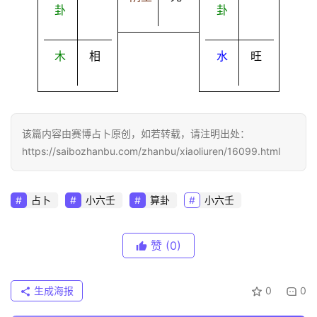
卦
卦
木
相
水
旺
该篇内容由赛博占卜原创，如若转载，请注明出处：
https://saibozhanbu.com/zhanbu/xiaoliuren/16099.html
占卜
小六壬
算卦
小六壬
赞
(0)
生成海报
0
0