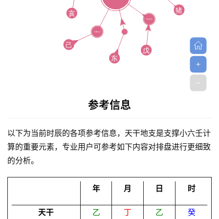
首
参考信息
页
以下为当前时辰的各项参考信息，天干地支是支撑小六壬计
算的重要元素，专业用户可参考如下内容对排盘进行更细致
黄
的分析。
历
年
月
日
时
占
天干
乙
丁
乙
癸
卜