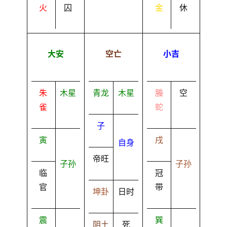
火
囚
金
休
大安
空亡
小吉
朱
木星
青龙
木星
螣
空
雀
蛇
子
寅
戌
自身
帝旺
子孙
子孙
临
冠
官
带
坤卦
日时
震
巽
阴土
死