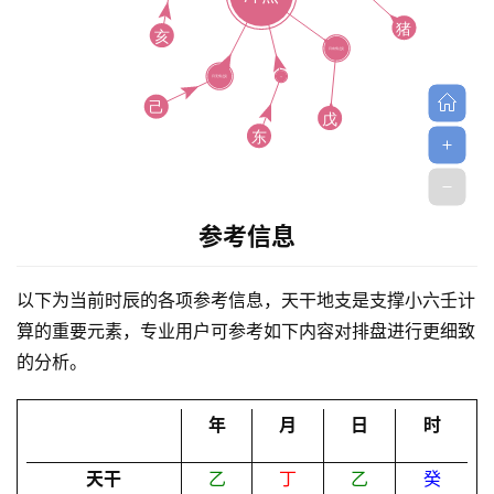
首
参考信息
页
以下为当前时辰的各项参考信息，天干地支是支撑小六壬计
算的重要元素，专业用户可参考如下内容对排盘进行更细致
黄
的分析。
历
年
月
日
时
占
天干
乙
丁
乙
癸
卜