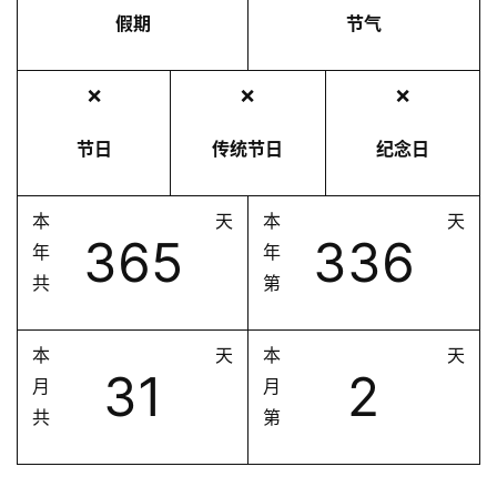
假期
节气
❌
❌
❌
节日
传统节日
纪念日
本
天
本
天
365
336
年
年
共
第
本
天
本
天
31
2
月
月
共
第