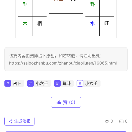
卦
卦
木
相
水
旺
该篇内容由赛博占卜原创，如若转载，请注明出处：
https://saibozhanbu.com/zhanbu/xiaoliuren/16065.html
占卜
小六壬
算卦
小六壬
赞
(0)
生成海报
0
0