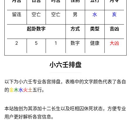
月宫
日宫
时宫
性别
五行
月令
员
留连
空亡
空亡
男
水
亥
起卦数字
方式
类型
吉凶
2
5
1
数字
健康
大凶
小六壬排盘
以下为小六壬专业各宫排盘，表格中的文字颜色代表了各自
的
金
木
水
火
土
五行。
本站独创为其添加十二长生以及旺相囚休死状态，方便专业
用户更好解析各宫信息。