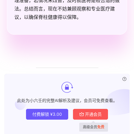
理准备，若情况未改善，及时就医将是较合适的做
法。总结而言，现在不妨兼顾观察和专业医疗建
议，以确保脊柱健康得以保障。
已付
此处为小六壬的完整AI解析及建议，会员可免费查看。
付费解锁
¥
3.00
开通会员
高级会员
免费