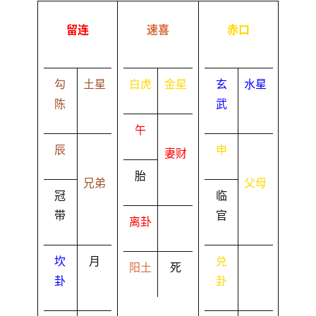
留连
速喜
赤口
勾
土星
白虎
金星
玄
水星
陈
武
午
辰
申
妻财
胎
兄弟
父母
冠
临
带
官
离卦
坎
月
兑
阳土
死
卦
卦