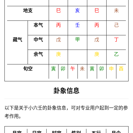
地支
巳
亥
巳
未
命
本气
丙
壬
丙
己
理
登录
注册
藏气
中气
戊
甲
戊
丁
解
余气
庚
庚
乙
梦
旬空
寅
卯
午
未
寅
卯
申
酉
A
I
卦象信息
服
务
以下是关于小六壬的卦象信息，可对专业用户起到一定的参
考作用。
会