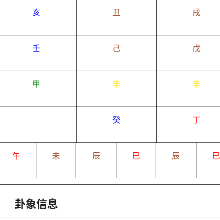
亥
丑
戌
壬
己
戊
甲
辛
辛
癸
丁
午
未
辰
巳
辰
卦象信息