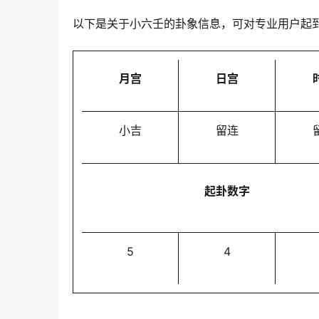
以下是关于小六壬的卦象信息，可对专业用户起
月宫
日宫
小吉
留连
起卦数字
5
4