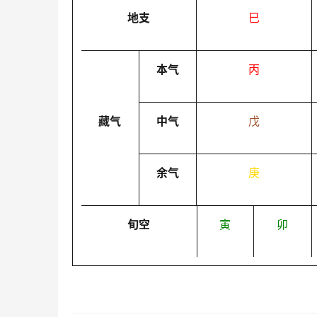
地支
巳
本气
丙
藏气
中气
戊
余气
庚
旬空
寅
卯