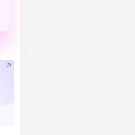
已付费？
登录
或
刷新