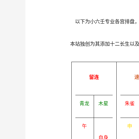
以下为小六壬专业各宫排盘
本站独创为其添加十二长生以
留连
青龙
木星
朱雀
午
申
自身