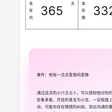
本
天
本
365
33
年
年
共
第
事件：他有一点点爱我吗爱情
通过这次的小六壬占卜，可以感知他对你
卦象来看，月宫的青龙为小吉，一定程度
动，可能也存在情感的纠结，突出沟通的