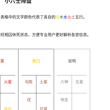
小六壬排盘
，表格中的文字颜色代表了各自的
金
木
水
火
土
五行。
及旺相囚休死状态，方便专业用户更好解析各宫信息。
速喜
赤口
说明
火星
勾陈
土星
六神
五星
戌
地支
妻财
兄弟