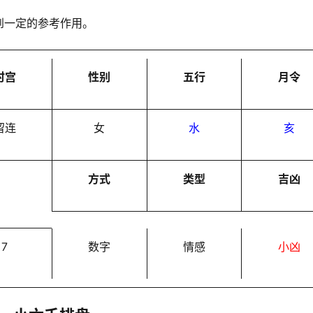
到一定的参考作用。
时宫
性别
五行
月令
留连
女
水
亥
方式
类型
吉凶
7
数字
情感
小凶