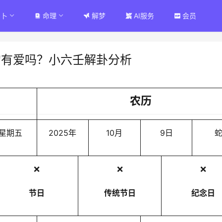
占卜
命理
解梦
AI服务
会员
的有爱吗？小六壬解卦分析
农历
星期五
2025年
10月
9日
❌
❌
❌
节日
传统节日
纪念日