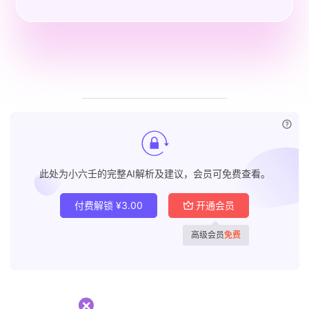
已付
此处为小六壬的完整AI解析及建议，会员可免费查看。
付费解锁
¥
3.00
开通会员
高级会员
免费