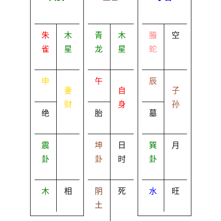
朱
木
青
木
螣
空
雀
星
龙
星
蛇
申
午
辰
妻
自
子
财
身
孙
绝
胎
墓
震
坤
日
巽
月
卦
卦
时
卦
木
相
阴
死
水
旺
土