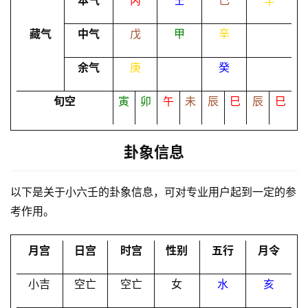
本气
丙
壬
己
辛
命
理
登录
注册
藏气
中气
戊
甲
辛
余气
庚
癸
解
梦
旬空
寅
卯
午
未
辰
巳
辰
巳
卦象信息
A
I
服
以下是关于小六壬的卦象信息，可对专业用户起到一定的参
务
考作用。
月宫
日宫
时宫
性别
五行
月令
会
员
小吉
空亡
空亡
女
水
亥