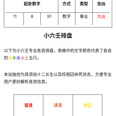
起卦数字
方式
类型
吉凶
11
8
91
数字
事业
大凶
小六壬排盘
以下为小六壬专业各宫排盘，表格中的文字颜色代表了各自
的
金
木
水
火
土
五行。
本站独创为其添加十二长生以及旺相囚休死状态，方便专业
用户更好解析各宫信息。
留连
速喜
赤口