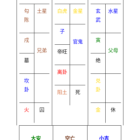
勾
土星
白虎
金星
玄
水星
陈
武
子
戌
寅
官鬼
兄弟
父母
帝旺
墓
绝
离卦
坎
兑
卦
卦
阳土
死
火
囚
金
休
大安
空亡
小吉