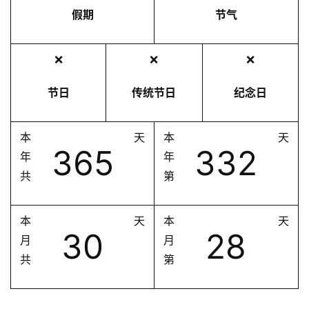
假期
节气
❌
❌
❌
节日
传统节日
纪念日
本
天
本
天
365
332
年
年
共
第
本
天
本
天
30
28
月
月
共
第