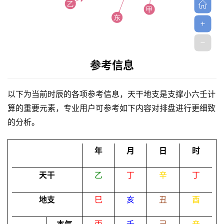
参考信息
首
页
以下为当前时辰的各项参考信息，天干地支是支撑小六壬计
算的重要元素，专业用户可参考如下内容对排盘进行更细致
的分析。
黄
历
年
月
日
时
天干
乙
丁
辛
丁
占
卜
地支
巳
亥
丑
酉