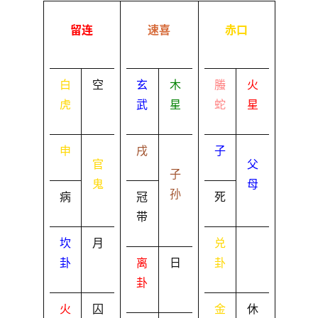
留连
速喜
赤口
白
空
玄
木
螣
火
虎
武
星
蛇
星
申
戌
子
官
父
子
鬼
母
孙
病
冠
死
带
坎
月
兑
卦
离
日
卦
卦
火
囚
金
休