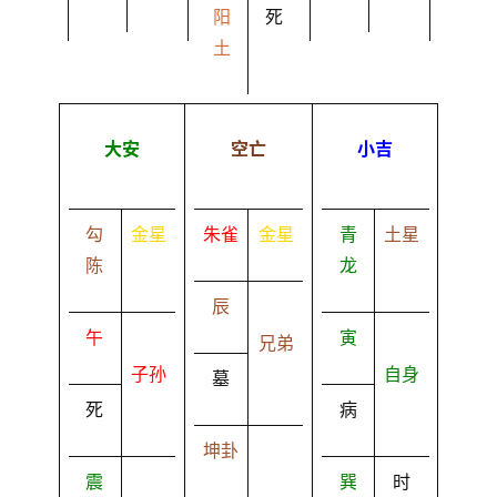
阳
死
土
大安
空亡
小吉
勾
金星
朱雀
金星
青
土星
陈
龙
辰
午
寅
兄弟
子孙
自身
墓
死
病
坤卦
震
巽
时