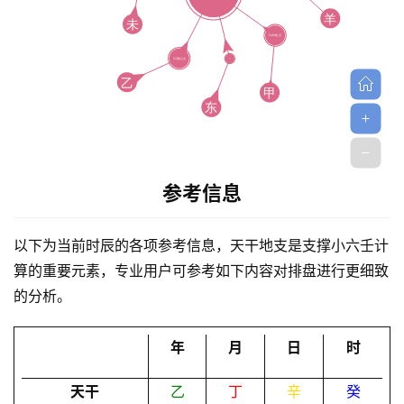
首
参考信息
页
以下为当前时辰的各项参考信息，天干地支是支撑小六壬计
算的重要元素，专业用户可参考如下内容对排盘进行更细致
黄
的分析。
历
年
月
日
时
占
天干
乙
丁
辛
癸
卜