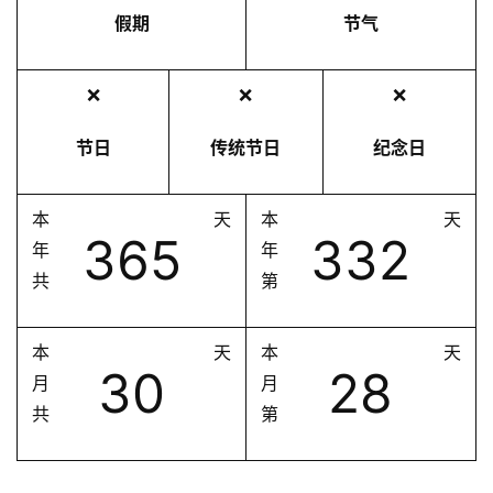
假期
节气
❌
❌
❌
节日
传统节日
纪念日
本
天
本
天
365
332
年
年
共
第
本
天
本
天
30
28
月
月
共
第