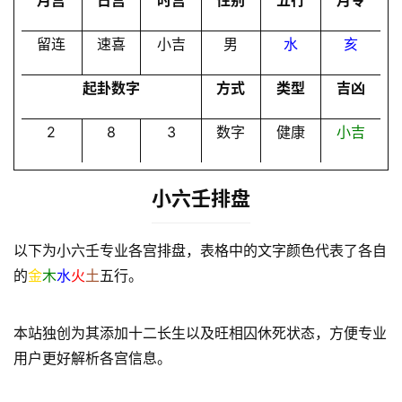
月宫
日宫
时宫
性别
五行
月令
员
留连
速喜
小吉
男
水
亥
起卦数字
方式
类型
吉凶
2
8
3
数字
健康
小吉
小六壬排盘
以下为小六壬专业各宫排盘，表格中的文字颜色代表了各自
的
金
木
水
火
土
五行。
本站独创为其添加十二长生以及旺相囚休死状态，方便专业
用户更好解析各宫信息。