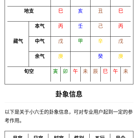
地支
巳
亥
丑
巳
命
本气
丙
壬
己
丙
理
登录
注册
藏气
中气
戊
甲
辛
戊
解
余气
庚
癸
庚
梦
旬空
寅
卯
午
未
辰
巳
午
未
A
I
卦象信息
服
务
以下是关于小六壬的卦象信息，可对专业用户起到一定的参
考作用。
会