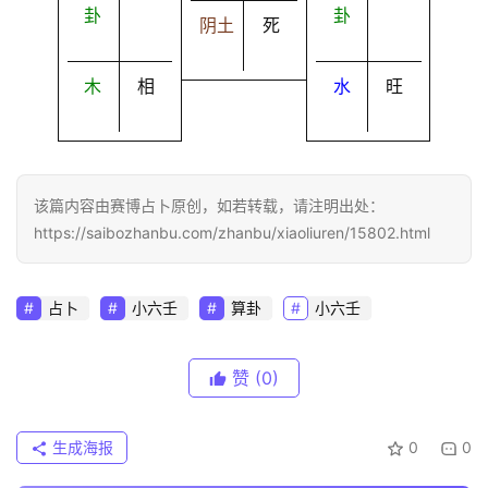
卦
卦
阴土
死
木
相
水
旺
该篇内容由赛博占卜原创，如若转载，请注明出处：
https://saibozhanbu.com/zhanbu/xiaoliuren/15802.html
占卜
小六壬
算卦
小六壬
赞
(0)
生成海报
0
0