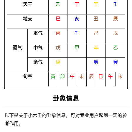
天干
乙
丁
辛
壬
卜
地支
巳
亥
丑
辰
命
本气
丙
壬
己
戊
理
登录
注册
藏气
中气
戊
甲
辛
乙
解
余气
庚
癸
癸
梦
旬空
寅
卯
午
未
辰
巳
午
未
A
I
卦象信息
服
务
以下是关于小六壬的卦象信息，可对专业用户起到一定的参
考作用。