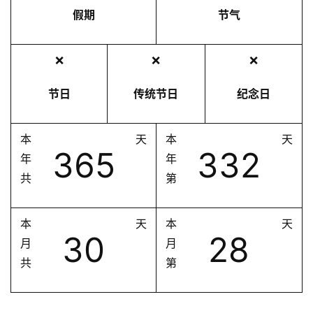
假期
节气
❌
❌
❌
节日
传统节日
纪念日
本
天
本
天
365
332
年
年
共
第
本
天
本
天
30
28
月
月
共
第