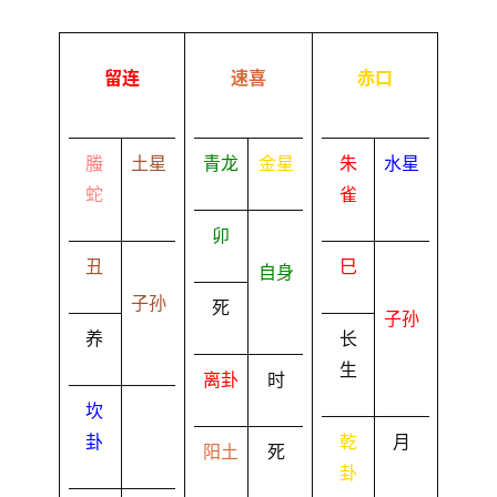
留连
速喜
赤口
螣
土星
青龙
金星
朱
水星
蛇
雀
卯
丑
巳
自身
子孙
死
子孙
养
长
生
离卦
时
坎
卦
乾
月
阳土
死
卦