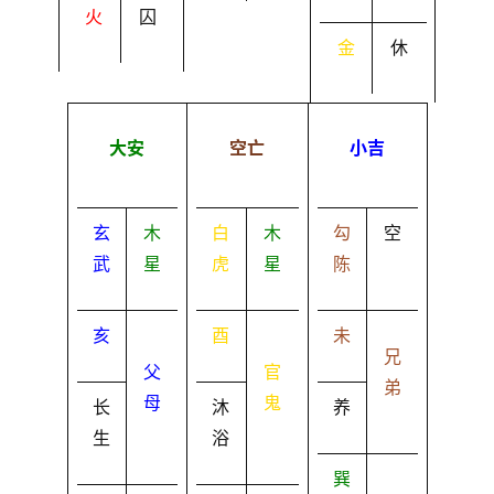
火
囚
金
休
大安
空亡
小吉
玄
木
白
木
勾
空
武
星
虎
星
陈
亥
酉
未
兄
父
官
弟
母
鬼
长
沐
养
生
浴
巽