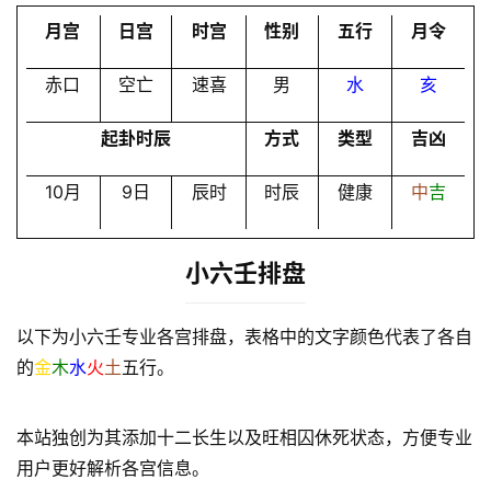
会
月宫
日宫
时宫
性别
五行
月令
员
赤口
空亡
速喜
男
水
亥
起卦时辰
方式
类型
吉凶
10月
9日
辰时
时辰
健康
中
吉
小六壬排盘
以下为小六壬专业各宫排盘，表格中的文字颜色代表了各自
的
金
木
水
火
土
五行。
本站独创为其添加十二长生以及旺相囚休死状态，方便专业
用户更好解析各宫信息。