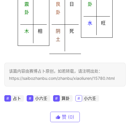
震
艮
日
卦
卦
卦
水
旺
木
相
阴
死
土
该篇内容由赛博占卜原创，如若转载，请注明出处：
https://saibozhanbu.com/zhanbu/xiaoliuren/15780.html
占卜
小六壬
算卦
小六壬
赞
(0)