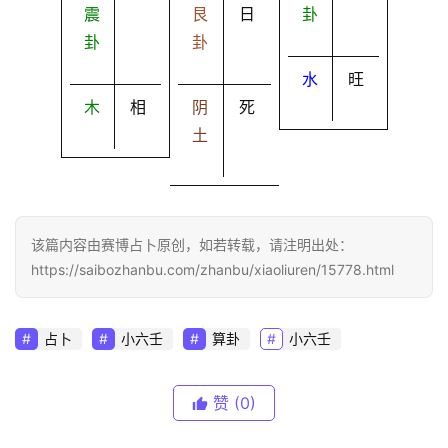
震
艮
日
卦
卦
卦
水
旺
木
相
阴
死
土
该篇内容由赛博占卜原创，如若转载，请注明出处：
https://saibozhanbu.com/zhanbu/xiaoliuren/15778.html
占卜
小六壬
算卦
小六壬
赞
(0)