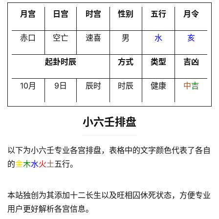
会
月宫
日宫
时宫
性别
五行
月令
员
赤口
空亡
速喜
男
水
亥
起卦时辰
方式
类型
吉凶
10月
9日
辰时
时辰
健康
中
吉
小六壬排盘
以下为小六壬专业各宫排盘，表格中的文字颜色代表了各自
的
金
木
水
火
土
五行。
本站独创为其添加十二长生以及旺相囚休死状态，方便专业
用户更好解析各宫信息。