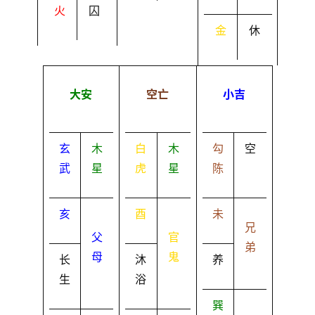
火
囚
金
休
大安
空亡
小吉
玄
木
白
木
勾
空
武
星
虎
星
陈
亥
酉
未
兄
父
官
弟
母
鬼
长
沐
养
生
浴
巽