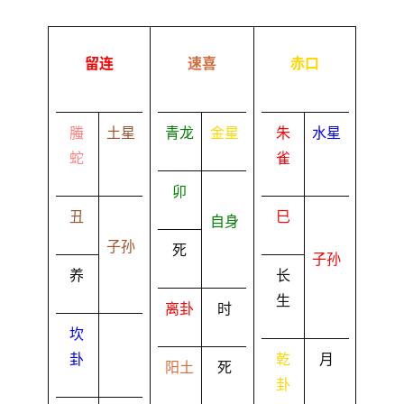
留连
速喜
赤口
螣
土星
青龙
金星
朱
水星
蛇
雀
卯
丑
巳
自身
子孙
死
子孙
养
长
生
离卦
时
坎
卦
乾
月
阳土
死
卦