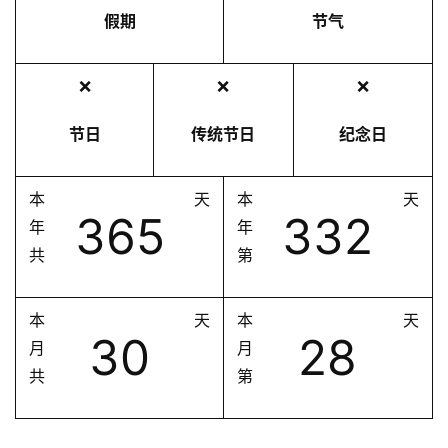
假期
节气
❌
❌
❌
节日
传统节日
纪念日
本
天
本
天
365
332
年
年
共
第
本
天
本
天
30
28
月
月
共
第