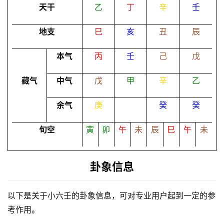
天干
乙
丁
辛
壬
卜
地支
巳
亥
丑
辰
命
本气
丙
壬
己
戊
理
登录
注册
藏气
中气
戊
甲
辛
乙
解
余气
庚
癸
癸
梦
旬空
寅
卯
午
未
辰
巳
午
未
A
I
卦象信息
服
务
以下是关于小六壬的卦象信息，可对专业用户起到一定的参
考作用。