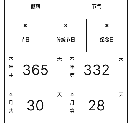
假期
节气
❌
❌
❌
节日
传统节日
纪念日
本
天
本
天
365
332
年
年
共
第
本
天
本
天
30
28
月
月
共
第