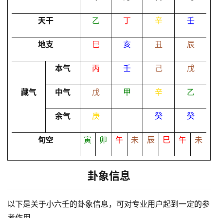
占
卜
天干
乙
丁
辛
壬
地支
巳
亥
丑
辰
命
理
登录
注册
本气
丙
壬
己
戊
藏气
中气
戊
甲
辛
乙
解
余气
庚
癸
癸
梦
旬空
寅
卯
午
未
辰
巳
午
未
A
I
卦象信息
服
务
以下是关于小六壬的卦象信息，可对专业用户起到一定的参
考作用。