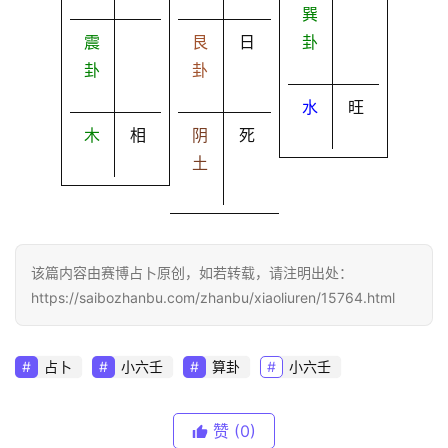
巽
震
艮
日
卦
卦
卦
水
旺
木
相
阴
死
土
该篇内容由赛博占卜原创，如若转载，请注明出处：
https://saibozhanbu.com/zhanbu/xiaoliuren/15764.html
占卜
小六壬
算卦
小六壬
赞
(0)