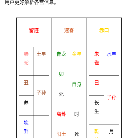
用户更好解析各宫信息。
留连
速喜
赤口
螣
土星
青龙
金星
朱
水星
蛇
雀
卯
丑
巳
自身
子孙
死
子孙
养
长
生
离卦
时
坎
卦
乾
月
阳土
死