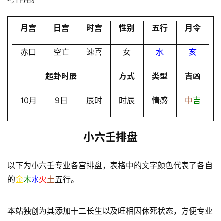
会
员
月宫
日宫
时宫
性别
五行
月令
赤口
空亡
速喜
女
水
亥
起卦时辰
方式
类型
吉凶
10月
9日
辰时
时辰
情感
中
吉
小六壬排盘
以下为小六壬专业各宫排盘，表格中的文字颜色代表了各自
的
金
木
水
火
土
五行。
本站独创为其添加十二长生以及旺相囚休死状态，方便专业