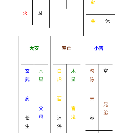
卦
火
囚
金
休
大安
空亡
小吉
玄
木
白
木
勾
空
武
星
虎
星
陈
亥
酉
未
兄
父
官
弟
母
鬼
长
沐
养
生
浴