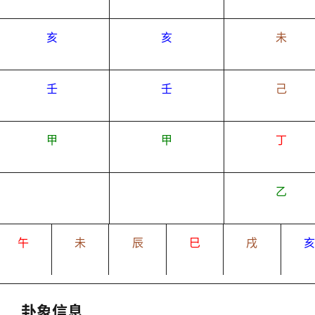
亥
亥
未
壬
壬
己
甲
甲
丁
乙
午
未
辰
巳
戌
卦象信息