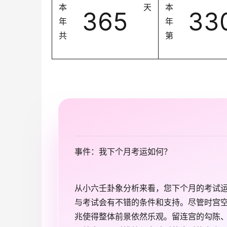
本
天
本
365
33
年
年
共
第
事件：我下个月考运如何？
从小六壬卦象分析来看，您下个月的考试
与考试会有不错的条件和支持。尽管时宫
兆使得整体前景依然乐观。留连宫的勾陈