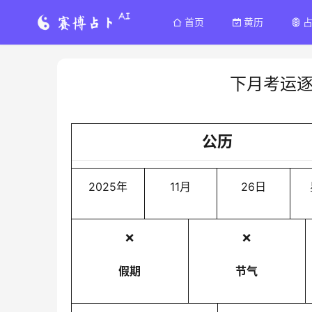
首页
黄历
下月考运
公历
2025年
11月
26日
❌
❌
假期
节气