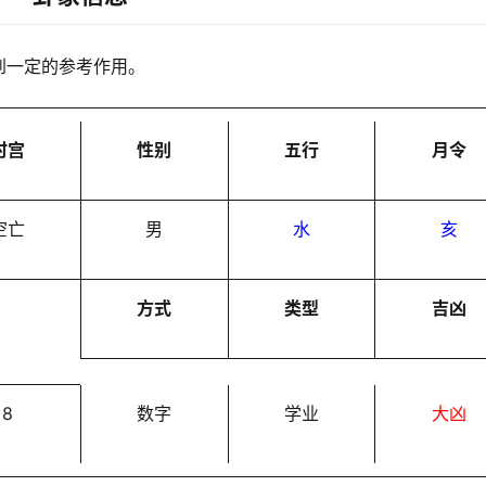
到一定的参考作用。
时宫
性别
五行
月令
空亡
男
水
亥
方式
类型
吉凶
8
数字
学业
大凶