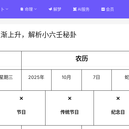
占卜
命理
解梦
AI服务
会员
逐渐上升，解析小六壬秘卦
农历
星期三
2025年
10月
7日
❌
❌
❌
节日
传统节日
纪念日