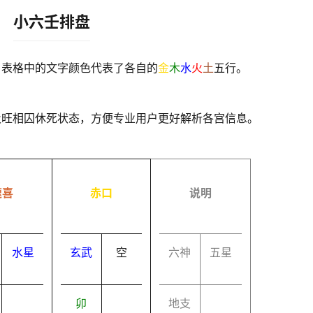
小六壬排盘
，表格中的文字颜色代表了各自的
金
木
水
火
土
五行。
及旺相囚休死状态，方便专业用户更好解析各宫信息。
速喜
赤口
说明
水星
玄武
空
六神
五星
卯
地支