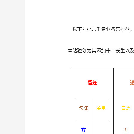
以下为小六壬专业各宫排盘
本站独创为其添加十二长生以
留连
勾陈
金星
白虎
亥
丑