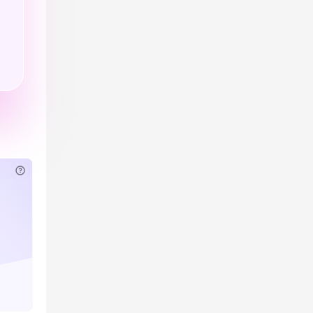
已付费？
登录
或
刷新