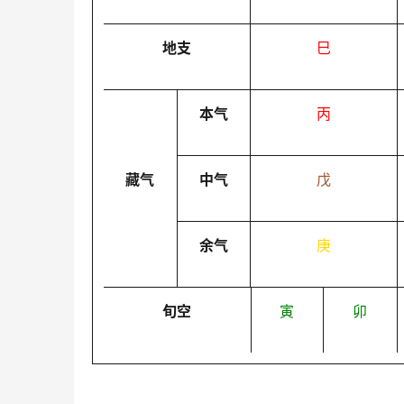
地支
巳
本气
丙
藏气
中气
戊
余气
庚
旬空
寅
卯