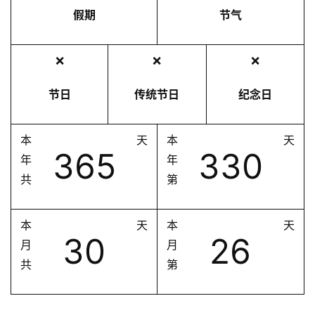
假期
节气
❌
❌
❌
节日
传统节日
纪念日
本
天
本
天
365
330
年
年
共
第
本
天
本
天
30
26
月
月
共
第