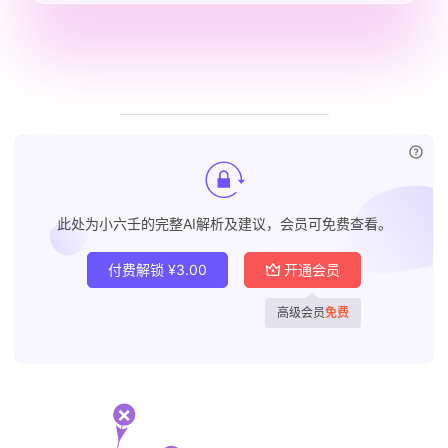
已付
此处为小六壬的完整AI解析及建议，会员可免费查看。
付费解锁
¥
3.00
开通会员
高级会员
免费