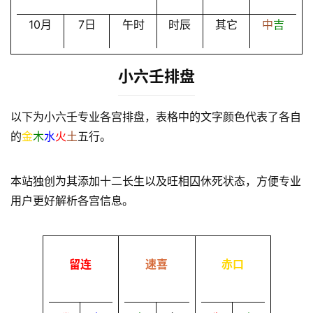
10月
7日
午时
时辰
其它
中
吉
小六壬排盘
以下为小六壬专业各宫排盘，表格中的文字颜色代表了各自
的
金
木
水
火
土
五行。
本站独创为其添加十二长生以及旺相囚休死状态，方便专业
用户更好解析各宫信息。
留连
速喜
赤口