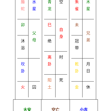
螣
水
青
空
朱
木
蛇
星
龙
雀
星
卯
巳
未
自
父
兄
身
母
弟
沐
绝
冠
浴
带
离
时
坎
卦
乾
月
卦
卦
日
阳
死
火
囚
土
金
休
大安
空亡
小吉