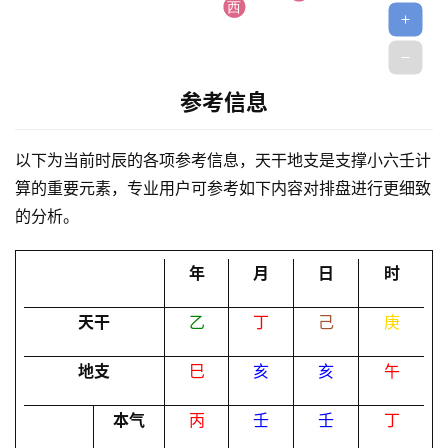
参考信息
首
以下为当前时辰的各项参考信息，天干地支是支撑小六壬计
页
算的重要元素，专业用户可参考如下内容对排盘进行更细致
的分析。
黄
年
月
日
时
历
天干
乙
丁
己
庚
占
地支
巳
亥
亥
午
卜
本气
丙
壬
壬
丁