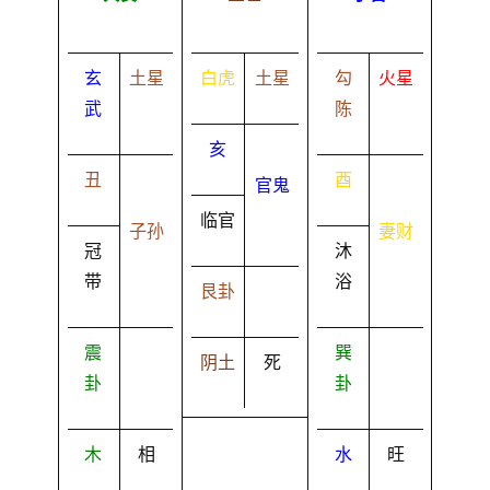
玄
土星
白虎
土星
勾
火星
武
陈
亥
丑
酉
官鬼
临官
子孙
妻财
冠
沐
带
浴
艮卦
震
巽
阴土
死
卦
卦
木
相
水
旺