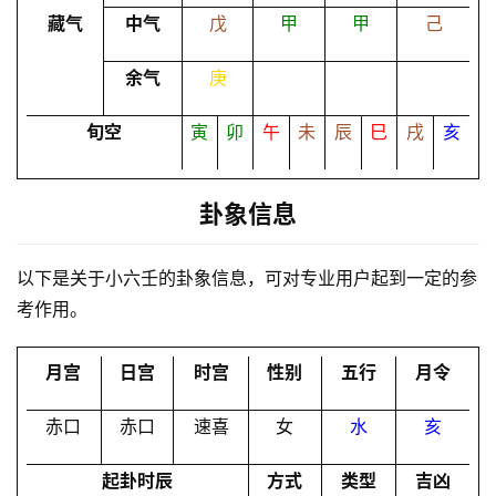
命
藏气
中气
戊
甲
甲
己
理
登录
注册
余气
庚
解
旬空
寅
卯
午
未
辰
巳
戌
亥
梦
卦象信息
A
I
以下是关于小六壬的卦象信息，可对专业用户起到一定的参
服
考作用。
务
月宫
日宫
时宫
性别
五行
月令
会
赤口
赤口
速喜
女
水
亥
员
起卦时辰
方式
类型
吉凶