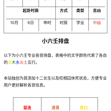
起卦时辰
方式
类型
吉凶
10月
6日
申时
时辰
学业
中
凶
小六壬排盘
以下为小六壬专业各宫排盘，表格中的文字颜色代表了各自
的
金
木
水
火
土
五行。
本站独创为其添加十二长生以及旺相囚休死状态，方便专业
用户更好解析各宫信息。
留连
速喜
赤口