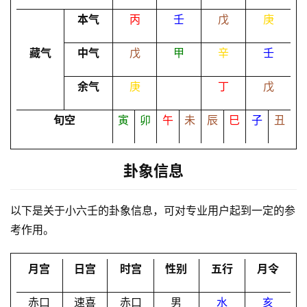
本气
丙
壬
戊
庚
命
理
登录
注册
藏气
中气
戊
甲
辛
壬
余气
庚
丁
戊
解
梦
旬空
寅
卯
午
未
辰
巳
子
丑
卦象信息
A
I
服
以下是关于小六壬的卦象信息，可对专业用户起到一定的参
务
考作用。
月宫
日宫
时宫
性别
五行
月令
会
员
赤口
速喜
赤口
男
水
亥