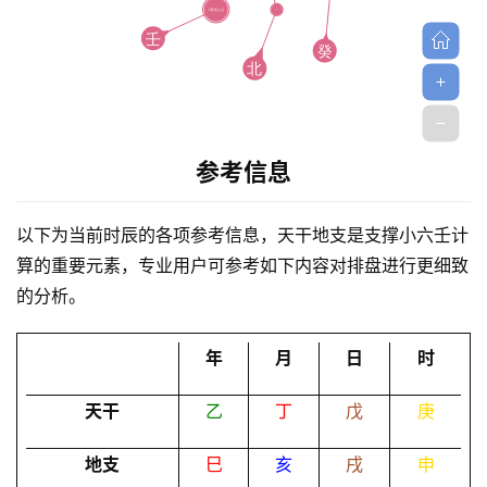
参考信息
首
页
以下为当前时辰的各项参考信息，天干地支是支撑小六壬计
算的重要元素，专业用户可参考如下内容对排盘进行更细致
的分析。
黄
历
年
月
日
时
天干
乙
丁
戊
庚
占
卜
地支
巳
亥
戌
申