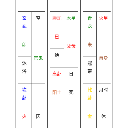
玄
空
螣蛇
木星
青
火星
武
龙
巳
卯
未
父母
绝
官鬼
自身
沐
冠
浴
带
离卦
日
坎
乾
月时
阳土
死
卦
卦
火
囚
金
休