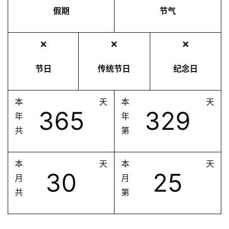
假期
节气
❌
❌
❌
节日
传统节日
纪念日
本
天
本
天
365
329
年
年
共
第
本
天
本
天
30
25
月
月
共
第