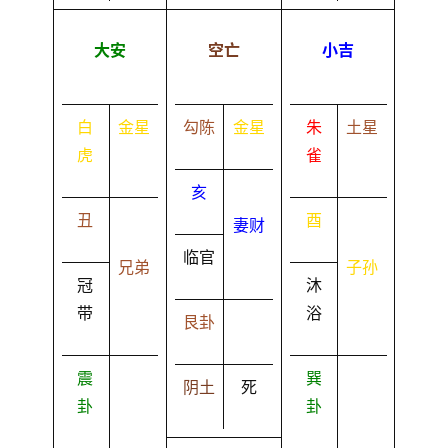
大安
空亡
小吉
白
金星
勾陈
金星
朱
土星
虎
雀
亥
丑
酉
妻财
临官
兄弟
子孙
冠
沐
带
浴
艮卦
震
巽
阴土
死
卦
卦