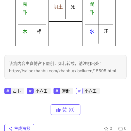
震
巽
阴土
死
卦
卦
木
相
水
旺
该篇内容由赛博占卜原创，如若转载，请注明出处：
https://saibozhanbu.com/zhanbu/xiaoliuren/15595.html
占卜
小六壬
算卦
小六壬
赞
(0)
生成海报
0
0