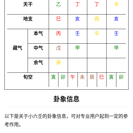
卜
天干
乙
丁
丁
辛
地支
巳
亥
酉
亥
命
理
登录
注册
本气
丙
壬
辛
壬
藏气
中气
戊
甲
甲
解
余气
庚
梦
旬空
寅
卯
午
未
辰
巳
寅
卯
A
I
卦象信息
服
务
以下是关于小六壬的卦象信息，可对专业用户起到一定的参
考作用。
会