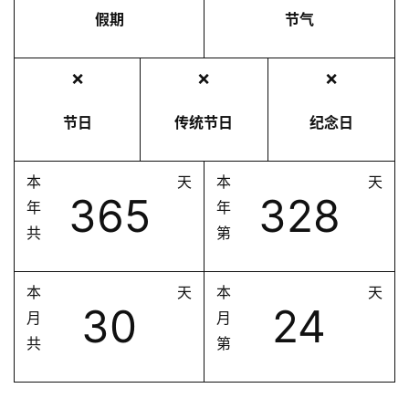
假期
节气
❌
❌
❌
节日
传统节日
纪念日
本
天
本
天
365
328
年
年
共
第
本
天
本
天
30
24
月
月
共
第