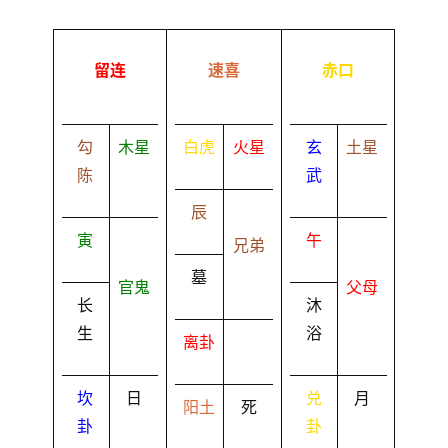
留连
速喜
赤口
勾
木星
白虎
火星
玄
土星
陈
武
辰
寅
午
兄弟
墓
官鬼
父母
长
沐
生
浴
离卦
坎
日
兑
月
阳土
死
卦
卦