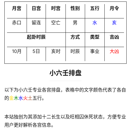
员
月宫
日宫
时宫
性别
五行
月令
赤口
留连
空亡
男
水
亥
起卦时辰
方式
类型
吉凶
10月
5日
亥时
时辰
事业
大凶
小六壬排盘
以下为小六壬专业各宫排盘，表格中的文字颜色代表了各自
的
金
木
水
火
土
五行。
本站独创为其添加十二长生以及旺相囚休死状态，方便专业
用户更好解析各宫信息。