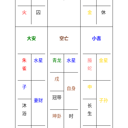
火
囚
金
休
大安
空亡
小吉
朱
水星
青龙
水星
螣
金星
雀
蛇
戌
子
申
自身
冠带
妻财
子孙
沐
长
浴
生
坤卦
时