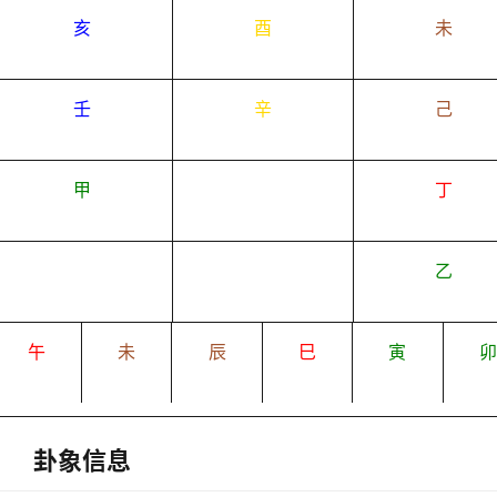
亥
酉
未
壬
辛
己
甲
丁
乙
午
未
辰
巳
寅
卦象信息