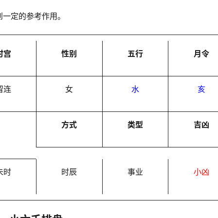
到一定的参考作用。
时宫
性别
五行
月令
留连
女
水
亥
方式
类型
吉凶
未时
时辰
事业
小凶