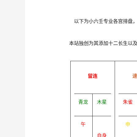
以下为小六壬专业各宫排盘
本站独创为其添加十二长生以
留连
青龙
木星
朱雀
午
申
自身