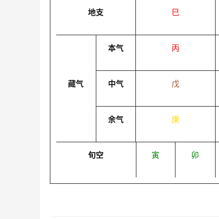
地支
巳
本气
丙
藏气
中气
戊
余气
庚
旬空
寅
卯