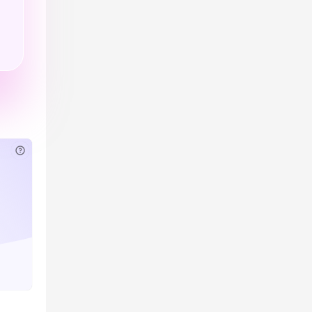
已付费？
登录
或
刷新