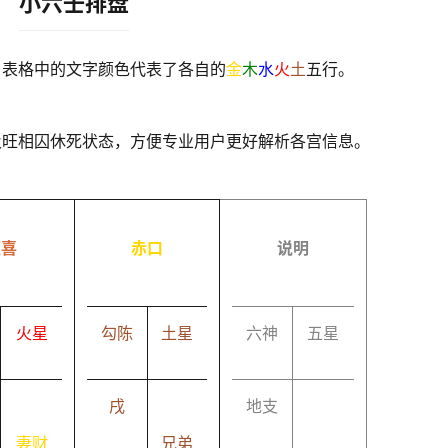
小六壬排盘
，表格中的文字颜色代表了各自的
金
木
水
火
土
五行。
及旺相囚休死状态，方便专业用户更好解析各宫信息。
速喜
赤口
说明
火星
勾陈
土星
六神
五星
戌
地支
妻财
兄弟