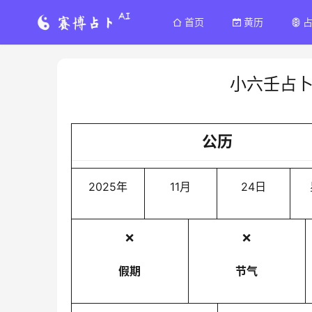
首页
黄历
小六壬占
公历
2025年
11月
24日
❌
❌
假期
节气