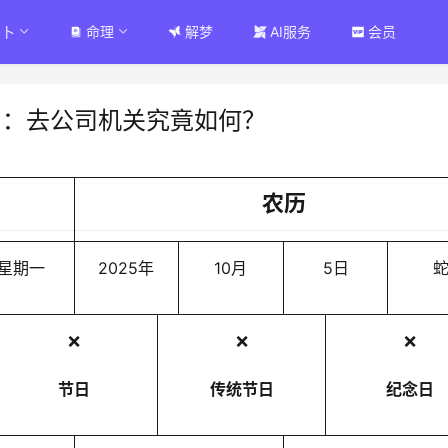
占卜
命理
解梦
AI服务
会员
卜：去公司机关究竟如何？
农历
星期一
2025年
10月
5日
❌
❌
❌
节日
传统节日
纪念日