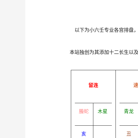
以下为小六壬专业各宫排盘
本站独创为其添加十二长生以
留连
螣蛇
木星
青龙
亥
丑