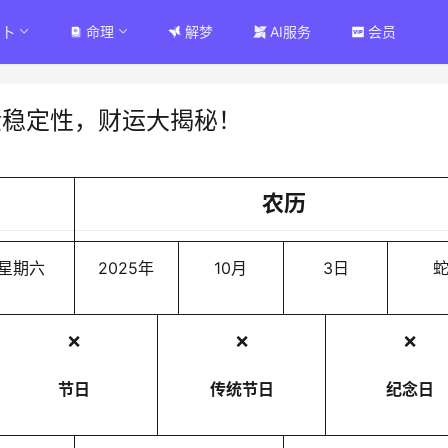
占卜
命理
解梦
AI服务
会员
金稳定性，财运大揭秘！
农历
星期六
2025年
10月
3日
❌
❌
❌
节日
传统节日
纪念日