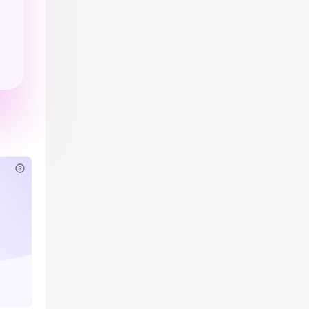
已付费？
登录
或
刷新