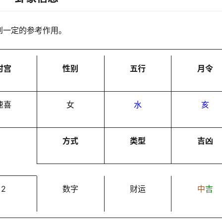
到一定的参考作用。
时宫
性别
五行
月令
速喜
女
水
亥
方式
类型
吉凶
2
数字
财运
中
吉