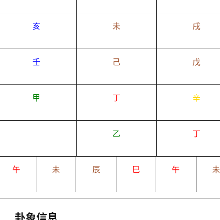
亥
未
戌
壬
己
戊
甲
丁
辛
乙
丁
午
未
辰
巳
午
卦象信息