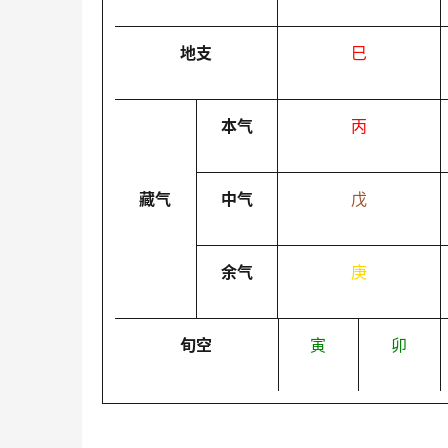
地支
巳
本气
丙
藏气
中气
戊
余气
庚
旬空
寅
卯