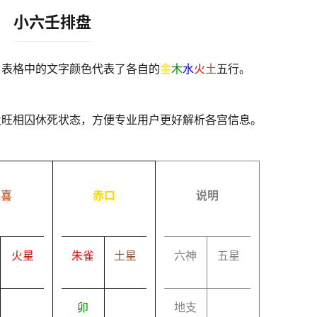
小六壬排盘
，表格中的文字颜色代表了各自的
金
木
水
火
土
五行。
及旺相囚休死状态，方便专业用户更好解析各宫信息。
速喜
赤口
说明
火星
朱雀
土星
六神
五星
卯
地支