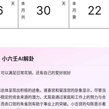
天
本
天
本
6
30
22
月
月
共
第
小六壬AI解卦
？可以满足日常花销，还有自己的爱好就好
源总体呈现出积极的迹象。速喜宫和留连宫的卦象显示，尽管当
够稳定的资金来源的潜力，尤其是通过家庭和工作上的努力与合
，而赤口宫的朱雀则有助于事业上的突破。小吉宫的勾陈意示着