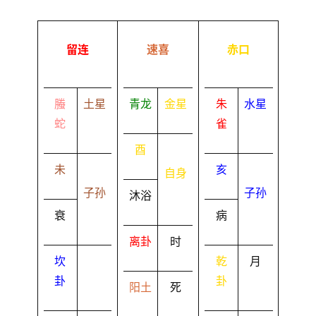
留连
速喜
赤口
螣
土星
青龙
金星
朱
水星
蛇
雀
酉
未
亥
自身
子孙
子孙
沐浴
衰
病
离卦
时
坎
乾
月
卦
卦
阳土
死