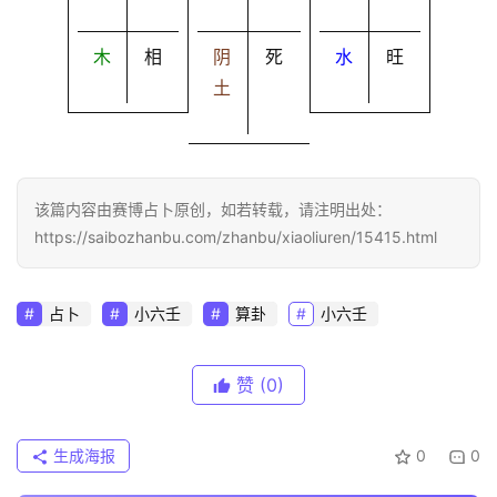
木
相
阴
死
水
旺
土
该篇内容由赛博占卜原创，如若转载，请注明出处：
https://saibozhanbu.com/zhanbu/xiaoliuren/15415.html
占卜
小六壬
算卦
小六壬
赞
(0)
生成海报
0
0