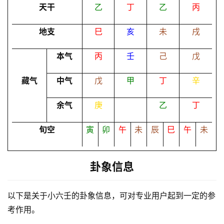
天干
乙
丁
乙
丙
地支
巳
亥
未
戌
命
理
登录
注册
本气
丙
壬
己
戊
藏气
中气
戊
甲
丁
辛
解
梦
余气
庚
乙
丁
旬空
寅
卯
午
未
辰
巳
午
未
A
I
服
卦象信息
务
以下是关于小六壬的卦象信息，可对专业用户起到一定的参
考作用。
会