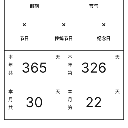
假期
节气
❌
❌
❌
节日
传统节日
纪念日
本
天
本
天
365
326
年
年
共
第
本
天
本
天
30
22
月
月
共
第