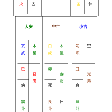
火
囚
金
休
大安
空亡
小吉
玄
木
白
木
勾
空
武
星
虎
星
陈
巳
卯
丑
官
妻
兄
鬼
财
弟
病
死
衰
震
艮
日
巽
卦
卦
卦