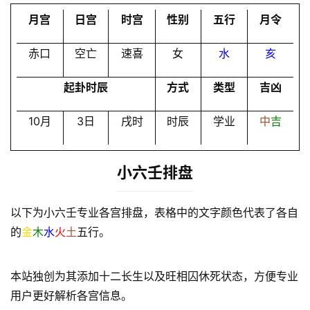
员
月宫
日宫
时宫
性别
五行
月令
赤口
空亡
速喜
女
水
亥
起卦时辰
方式
类型
吉凶
10月
3日
戌时
时辰
学业
中
吉
小六壬排盘
以下为小六壬专业各宫排盘，表格中的文字颜色代表了各自
的
金
木
水
火
土
五行。
本站独创为其添加十二长生以及旺相囚休死状态，方便专业
用户更好解析各宫信息。