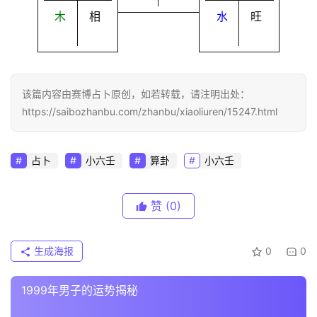
木
相
水
旺
该篇内容由赛博占卜原创，如若转载，请注明出处：
https://saibozhanbu.com/zhanbu/xiaoliuren/15247.html
占卜
小六壬
算卦
小六壬
赞
(0)
生成海报
0
0
1999年男子的运势揭秘