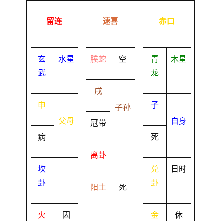
留连
速喜
赤口
玄
水星
螣蛇
空
青
木星
武
龙
戌
申
子
子孙
父母
自身
冠带
病
死
离卦
坎
兑
日时
卦
卦
阳土
死
火
囚
金
休