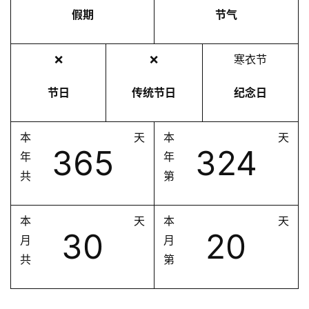
假期
节气
❌
❌
寒衣节
节日
传统节日
纪念日
本
天
本
天
365
324
年
年
共
第
本
天
本
天
30
20
月
月
共
第