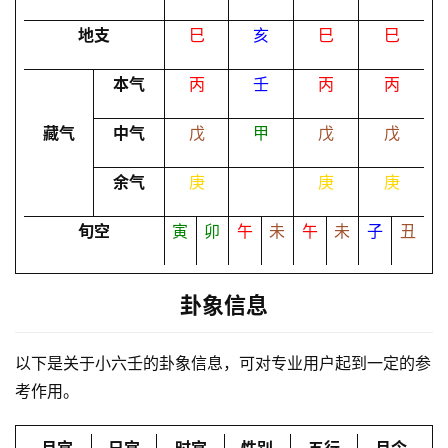
地支
巳
亥
巳
巳
命
理
登录
注册
本气
丙
壬
丙
丙
藏气
中气
戊
甲
戊
戊
解
梦
余气
庚
庚
庚
旬空
寅
卯
午
未
午
未
子
丑
A
I
服
卦象信息
务
以下是关于小六壬的卦象信息，可对专业用户起到一定的参
考作用。
会
员