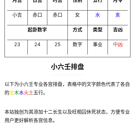
月宫
日宫
时宫
性别
五行
月令
小吉
赤口
赤口
女
水
亥
起卦数字
方式
类型
吉凶
23
24
25
数字
事业
中
凶
小六壬排盘
以下为小六壬专业各宫排盘，表格中的文字颜色代表了各自
的
金
木
水
火
土
五行。
本站独创为其添加十二长生以及旺相囚休死状态，方便专业
用户更好解析各宫信息。