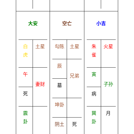
大安
空亡
小吉
白
土星
勾陈
土星
朱
火星
虎
雀
辰
午
寅
兄弟
妻财
子孙
墓
死
病
坤卦
震
巽
月
卦
卦
阴土
死