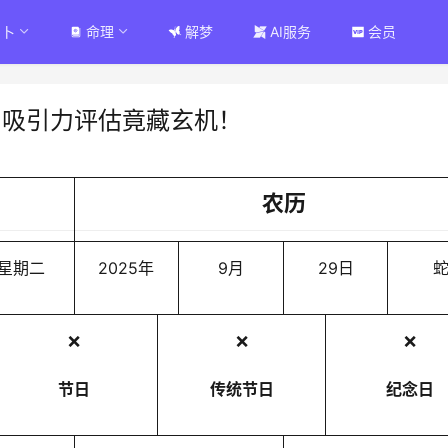
占卜
命理
解梦
AI服务
会员
户吸引力评估竟藏玄机！
农历
星期二
2025年
9月
29日
❌
❌
❌
节日
传统节日
纪念日