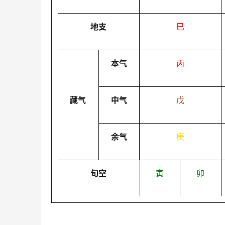
地支
巳
本气
丙
藏气
中气
戊
余气
庚
旬空
寅
卯