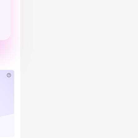
已付费？
登录
或
刷新