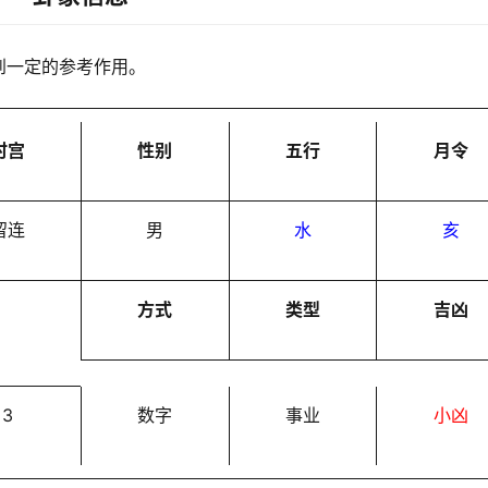
到一定的参考作用。
时宫
性别
五行
月令
留连
男
水
亥
方式
类型
吉凶
3
数字
事业
小凶