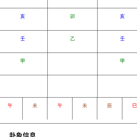
亥
卯
亥
壬
乙
壬
甲
甲
午
未
午
未
辰
卦象信息