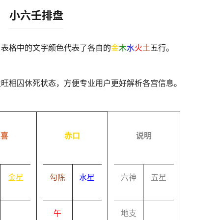
小六壬排盘
，表格中的文字颜色代表了各自的
金
木
水
火
土
五行。
及旺相囚休死状态，方便专业用户更好解析各宫信息。
速喜
赤口
说明
金星
勾陈
水星
六神
五星
午
地支