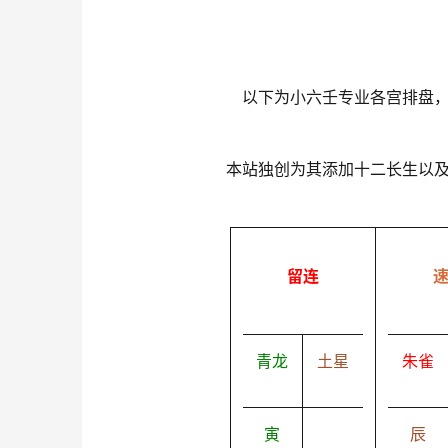
以下为小六壬专业各宫排盘
本站独创为其添加十二长生以
留连
青龙
土星
朱雀
寅
辰