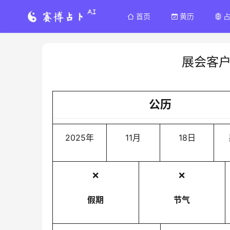
首页
黄历
展会客
公历
2025年
11月
18日
❌
❌
假期
节气