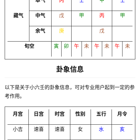
本气
丙
壬
甲
壬
命
藏气
中气
戊
甲
丙
甲
理
登录
注册
余气
庚
戊
解
旬空
寅
卯
午
未
午
未
午
未
梦
卦象信息
A
I
以下是关于小六壬的卦象信息，可对专业用户起到一定的参
服
考作用。
务
月宫
日宫
时宫
性别
五行
月令
会
员
小吉
速喜
速喜
女
水
亥