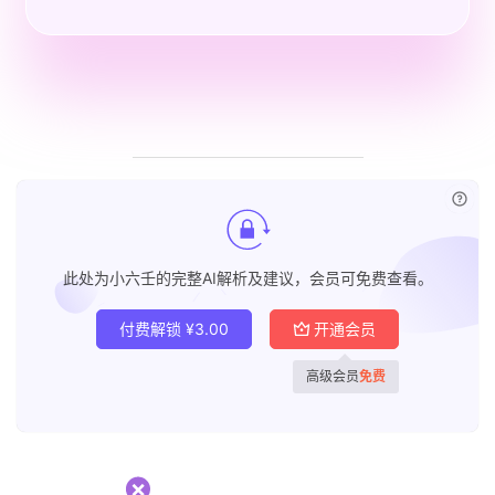
已付
此处为小六壬的完整AI解析及建议，会员可免费查看。
付费解锁
¥
3.00
开通会员
高级会员
免费