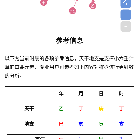
参考信息
首
以下为当前时辰的各项参考信息，天干地支是支撑小六壬计
页
算的重要元素，专业用户可参考如下内容对排盘进行更细致
的分析。
黄
历
年
月
日
时
天干
乙
丁
庚
丁
占
卜
地支
巳
亥
寅
亥