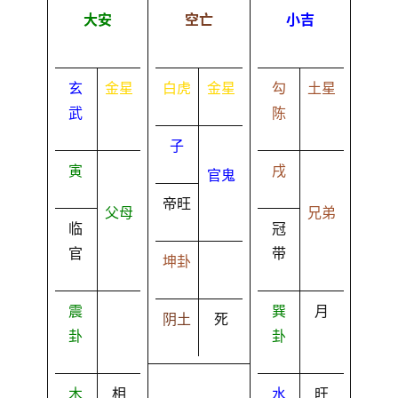
大安
空亡
小吉
玄
金星
白虎
金星
勾
土星
武
陈
子
寅
戌
官鬼
帝旺
父母
兄弟
临
冠
官
带
坤卦
震
巽
月
阴土
死
卦
卦
木
相
水
旺