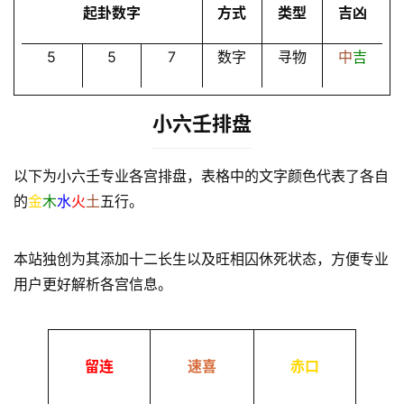
起卦数字
方式
类型
吉凶
5
5
7
数字
寻物
中
吉
小六壬排盘
以下为小六壬专业各宫排盘，表格中的文字颜色代表了各自
的
金
木
水
火
土
五行。
本站独创为其添加十二长生以及旺相囚休死状态，方便专业
用户更好解析各宫信息。
留连
速喜
赤口