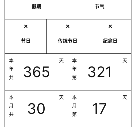
假期
节气
❌
❌
❌
节日
传统节日
纪念日
本
天
本
天
365
321
年
年
共
第
本
天
本
天
30
17
月
月
共
第