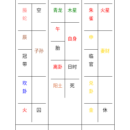
螣
空
青龙
木星
朱
火星
蛇
雀
午
辰
申
自身
胎
子孙
妻财
冠
临
带
官
离卦
日时
坎
兑
阳土
死
卦
卦
火
囚
金
休