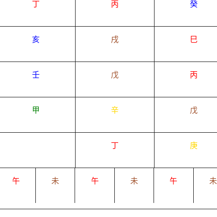
丁
丙
癸
亥
戌
巳
壬
戊
丙
甲
辛
戊
丁
庚
午
未
午
未
午