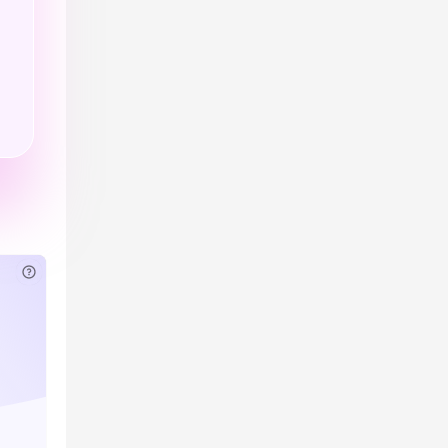
已付费？
登录
或
刷新