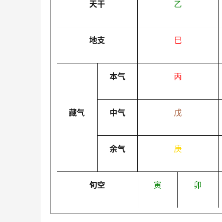
天干
乙
地支
巳
本气
丙
藏气
中气
戊
余气
庚
旬空
寅
卯