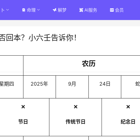
占卜
命理
解梦
AI服务
会员
能否回本？小六壬告诉你！
农历
星期四
2025年
9月
24日
❌
❌
❌
节日
传统节日
纪念日