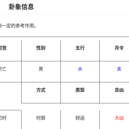
卦象信息
到一定的参考作用。
时宫
性别
五行
月令
空亡
男
水
亥
方式
类型
吉凶
巳时
时辰
财运
大凶