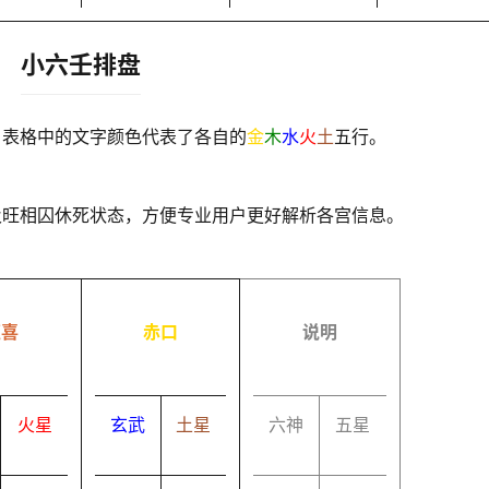
小六壬排盘
，表格中的文字颜色代表了各自的
金
木
水
火
土
五行。
及旺相囚休死状态，方便专业用户更好解析各宫信息。
速喜
赤口
说明
火星
玄武
土星
六神
五星