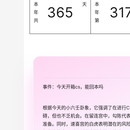
本
天
本
365
31
年
年
共
第
事件：今天开箱cs，能回本吗
根据今天的小六壬卦象，它强调了在进行C
碍，但也不乏机会。在留连宫中，勾陈代
准备。同时，速喜宫的白虎表明潜在的风